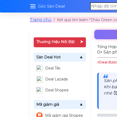
Góc Săn Deal
Trang chủ
Kết quả tìm kiếm "Chảo Green c
➤
Thương Hiệu Nổi Bật
Tổng Hợp
0+ Sản p
Săn Deal Hot
▼
⚡️Deal được
Deal Tiki
❝
Deal Lazada
Sản p
Khi bạ
Deal Shopee
nhé 🥰
Mã giảm giá
▼
Mã giảm giá Shopee