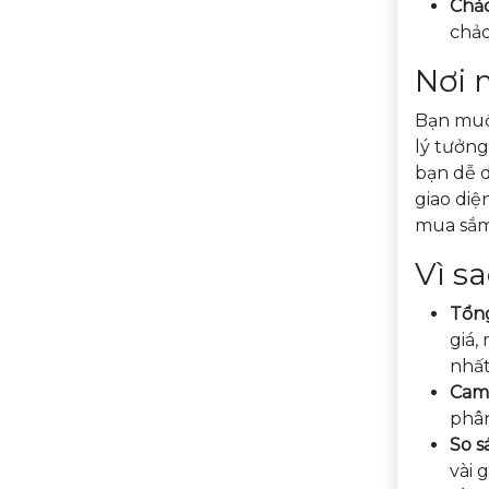
Chả
chảo
Nơi 
Bạn muố
lý tưởng
bạn dễ d
giao diệ
mua sắm 
Vì s
Tổng
giá,
nhất
Cam 
phân
So s
vài 