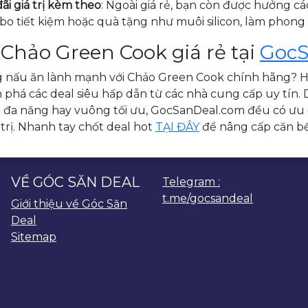
ãi giá trị kèm theo
: Ngoài giá rẻ, bạn còn được hưởng cá
o tiết kiệm hoặc quà tặng như muôi silicon, làm phong
Chảo Green Cook giá rẻ tại
GocS
g nấu ăn lành mạnh với Chảo Green Cook chính hãng? 
phá các deal siêu hấp dẫn từ các nhà cung cấp uy tín. D
 đa năng hay vuông tối ưu, GocSanDeal.com đều có ưu đã
 trị. Nhanh tay chốt deal hot
TẠI ĐÂY
để nâng cấp căn b
VỀ GÓC SĂN DEAL
Telegram :
t.me/gocsandeal
Giới thiệu về Góc Săn
Deal
Sitemap