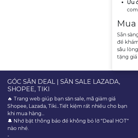
Ưu đ
comb
Mua 
Sẵn sàn
để khám 
sâu lòng
tặng giá
GÓC SĂN DEAL | SĂN SALE LAZADA,
SHOPEE, TIKI
🔥 Trang web giúp bạn săn sale, mã giảm giá
Shopee, Lazada, Tiki...Tiết kiệm rất nhiều cho bạn
khi mua hàng...
🔔 Nhớ bật thông báo để không bỏ lỡ "Deal HOT"
nào nhé.
-