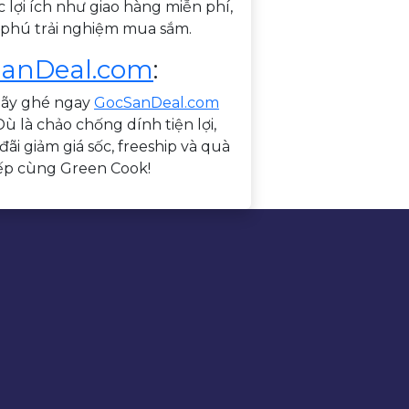
c lợi ích như giao hàng miễn phí,
 phú trải nghiệm mua sắm.
anDeal.com
:
Hãy ghé ngay
GocSanDeal.com
ù là chảo chống dính tiện lợi,
i giảm giá sốc, freeship và quà
ếp cùng Green Cook!