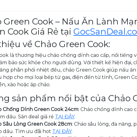
 phẩm
 Green Cook – Nấu Ăn Lành Mạ
n Cook Giá Rẻ tại
GocSanDeal.c
 thiệu về Chảo Green Cook:
ok là thương hiệu chảo chống dính cao cấp, nổi tiếng v
m bảo sức khỏe cho người dùng. Với thiết kế hiện đại,
ăng phân phối nhiệt đều, chảo Green Cook giúp nấu ăn 
ù hợp cho mọi loại bếp từ gas, điện đến từ tính, Green C
n, xào hoặc áp chảo.
g sản phẩm nổi bật của Chảo G
o Chống Dính Green Cook 24cm
: Chảo chống dính cao cấ
ám dầu. Săn deal giá rẻ
TẠI ĐÂY
.
o Sâu Lòng Green Cook 28cm
: Chảo sâu lòng, đa năng,
 dầu. Tìm ưu đãi hot
TẠI ĐÂY
.