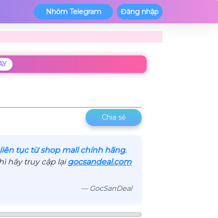
Nhóm Telegram
Đăng nhập
AY
Chia sẻ
liên tục từ shop mall chính hãng
.
 hãy truy cập lại
gocsandeal.com
— GocSanDeal