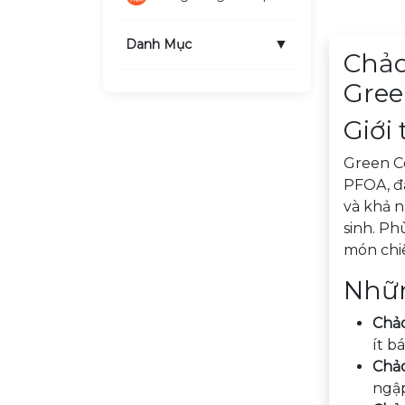
Mô tả sản
▼
Danh Mục
Chảo
Gree
Giới
Green Co
PFOA, đả
và khả n
sinh. Ph
món chiê
Nhữn
Chả
ít b
Chả
ngập