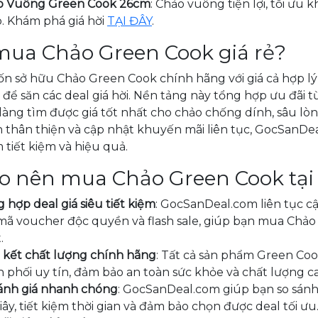
o Vuông Green Cook 26cm
: Chảo vuông tiện lợi, tối ưu
. Khám phá giá hời
TẠI ĐÂY
.
mua Chảo Green Cook giá rẻ?
n sở hữu Chảo Green Cook chính hãng với giá cả hợp l
 để săn các deal giá hời. Nền tảng này tổng hợp ưu đãi t
àng tìm được giá tốt nhất cho chảo chống dính, sâu lò
n thân thiện và cập nhật khuyến mãi liên tục, GocSanD
tiết kiệm và hiệu quả.
ao nên mua Chảo Green Cook tạ
 hợp deal giá siêu tiết kiệm
: GocSanDeal.com liên tục c
 mã voucher độc quyền và flash sale, giúp bạn mua Chảo
.
kết chất lượng chính hãng
: Tất cả sản phẩm Green Co
 phối uy tín, đảm bảo an toàn sức khỏe và chất lượng ca
ánh giá nhanh chóng
: GocSanDeal.com giúp bạn so sánh
giây, tiết kiệm thời gian và đảm bảo chọn được deal tối ưu