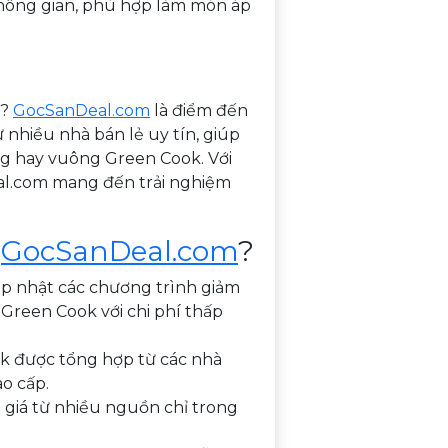
 không gian, phù hợp làm món áp
ý?
GocSanDeal.com
là điểm đến
ừ nhiều nhà bán lẻ uy tín, giúp
ng hay vuông Green Cook. Với
eal.com mang đến trải nghiệm
i
GocSanDeal.com
?
ập nhật các chương trình giảm
 Green Cook với chi phí thấp
ok được tổng hợp từ các nhà
o cấp.
 giá từ nhiều nguồn chỉ trong
.