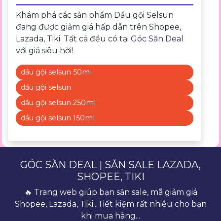
Khám phá các sản phẩm Dầu gội Selsun
đang được giảm giá hấp dẫn trên Shopee,
Lazada, Tiki. Tất cả đều có tại
Góc Săn Deal
với giá siêu hời!
dầu gội selsun 50ml
dầu gội selsun
dầu gội selsun 250ml
dầu gội selsun 150ml
GÓC SĂN DEAL | SĂN SALE LAZADA,
SHOPEE, TIKI
🔥 Trang web giúp bạn săn sale, mã giảm giá
Shopee, Lazada, Tiki...Tiết kiệm rất nhiều cho bạn
khi mua hàng...