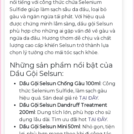
nổi tiếng với công thức chứa Selenium
Sulfide giúp làm sạch sâu da đầu, loại bỏ
gàu và ngăn ngừa tái phát. Với hiệu quả
được chứng minh lâm sàng, dầu gội Selsun
phù hợp cho những ai gặp vấn đề về gàu và
ngứa da đầu. Hương thơm dễ chịu và chất
lượng cao cấp khiến Selsun trở thành lựa
chọn lý tưởng cho mái tóc sạch khỏe.
Những sản phẩm nổi bật của
Dầu Gội Selsun:
Dầu Gội Selsun Chống Gàu 100ml
: Công
thức Selenium Sulfide, làm sạch gàu
hiệu quả. Săn deal giá rẻ
TẠI ĐÂY
.
Dầu Gội Selsun Dandruff Treatment
200ml
: Dung tích lớn, phù hợp cho sử
dụng lâu dài. Tìm ưu đãi hot
TẠI ĐÂY
.
Dầu Gội Selsun Mini 50ml
: Nhỏ gọn, tiện
lợi, phù hợp mang theo khi đi công tác