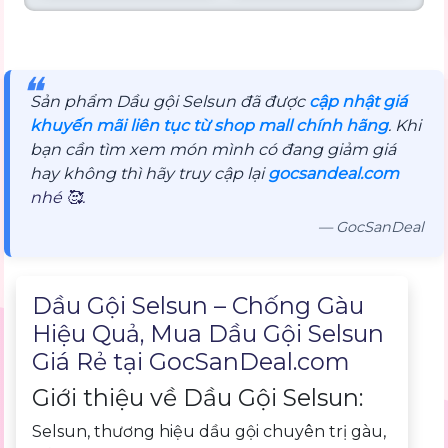
❝
Sản phẩm Dầu gội Selsun đã được
cập nhật giá
khuyến mãi liên tục từ shop mall chính hãng
. Khi
bạn cần tìm xem món mình có đang giảm giá
hay không thì hãy truy cập lại
gocsandeal.com
nhé 🥰.
— GocSanDeal
Mô tả sản phẩm
Dầu Gội Selsun – Chống Gàu
Hiệu Quả, Mua Dầu Gội Selsun
Giá Rẻ tại
GocSanDeal.com
Giới thiệu về Dầu Gội Selsun:
Selsun, thương hiệu dầu gội chuyên trị gàu,