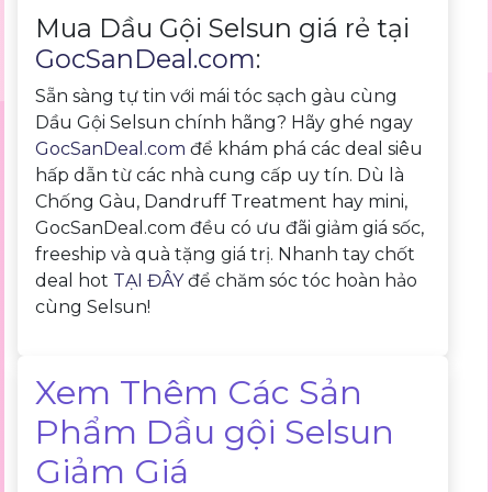
Mua Dầu Gội Selsun giá rẻ tại
GocSanDeal.com
:
Sẵn sàng tự tin với mái tóc sạch gàu cùng
Dầu Gội Selsun chính hãng? Hãy ghé ngay
GocSanDeal.com
để khám phá các deal siêu
hấp dẫn từ các nhà cung cấp uy tín. Dù là
Chống Gàu, Dandruff Treatment hay mini,
GocSanDeal.com đều có ưu đãi giảm giá sốc,
freeship và quà tặng giá trị. Nhanh tay chốt
deal hot
TẠI ĐÂY
để chăm sóc tóc hoàn hảo
cùng Selsun!
Xem Thêm Các Sản
Phẩm Dầu gội Selsun
Giảm Giá