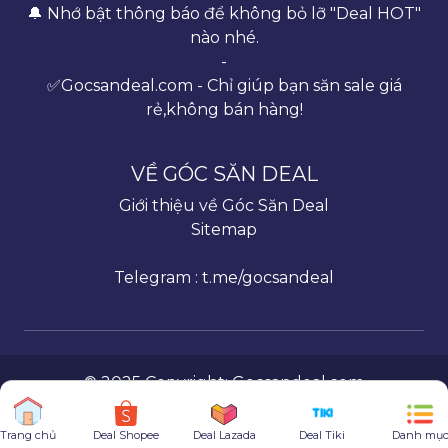
🔔 Nhớ bật thông báo để không bỏ lỡ "Deal HOT"
nào nhé.
-
✅Gocsandeal.com - Chỉ giúp bạn săn sale giá
rẻ,không bán hàng!
VỀ GÓC SĂN DEAL
Giới thiệu về Góc Săn Deal
Sitemap
Telegram : t.me/gocsandeal
© 2025 Copyright:
Gocsandeal.com
Deal Shopee
Deal Lazada
Deal Tiki
Danh mụ
Trang chủ