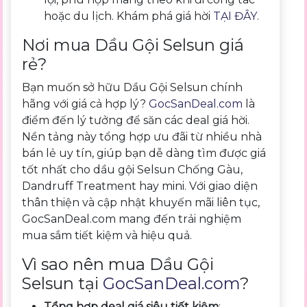
hoặc du lịch. Khám phá giá hời
TẠI ĐÂY
.
Nơi mua Dầu Gội Selsun giá
rẻ?
Bạn muốn sở hữu Dầu Gội Selsun chính
hãng với giá cả hợp lý?
GocSanDeal.com
là
điểm đến lý tưởng để săn các deal giá hời.
Nền tảng này tổng hợp ưu đãi từ nhiều nhà
bán lẻ uy tín, giúp bạn dễ dàng tìm được giá
tốt nhất cho dầu gội Selsun Chống Gàu,
Dandruff Treatment hay mini. Với giao diện
thân thiện và cập nhật khuyến mãi liên tục,
GocSanDeal.com mang đến trải nghiệm
mua sắm tiết kiệm và hiệu quả.
Vì sao nên mua Dầu Gội
Selsun tại
GocSanDeal.com
?
Tổng hợp deal giá siêu tiết kiệm
: