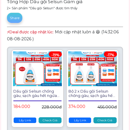
Tổng Hợp Dầu gội Selsun Giảm giá
2+ Sản phẩm "Dầu gội Selsun" được tìm thấy
Share
Mới cập nhật luôn á 😆 (14:32:06
⚡️Deal được cập nhật lúc:
08-08-2026 )
-19%
-17%
Dầu gội Selsun chống
Bộ 2 x Dầu gội Selsun
gàu, sạch gàu hết ngứa
chống gàu, sạch gàu hết
da đầu Selsun Anti-
ngứa da đầu Selsun Anti-
Dandruff Shampoo
Dandruff Shampoo
184.000
374.000
228.000đ
456.000đ
250ml
250ml (2 x 250ml)
Lấy Link
Check Giá
Lấy Link
Check Giá