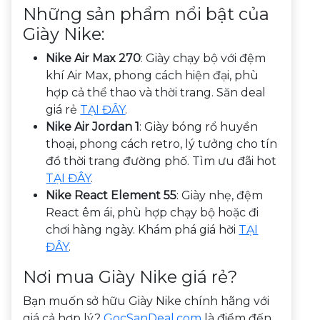
Những sản phẩm nổi bật của
Giày Nike:
Nike Air Max 270
: Giày chạy bộ với đệm
khí Air Max, phong cách hiện đại, phù
hợp cả thể thao và thời trang. Săn deal
giá rẻ
TẠI ĐÂY
.
Nike Air Jordan 1
: Giày bóng rổ huyền
thoại, phong cách retro, lý tưởng cho tín
đồ thời trang đường phố. Tìm ưu đãi hot
TẠI ĐÂY
.
Nike React Element 55
: Giày nhẹ, đệm
React êm ái, phù hợp chạy bộ hoặc đi
chơi hàng ngày. Khám phá giá hời
TẠI
ĐÂY
.
Nơi mua Giày Nike giá rẻ?
Bạn muốn sở hữu Giày Nike chính hãng với
giá cả hợp lý?
GocSanDeal.com
là điểm đến