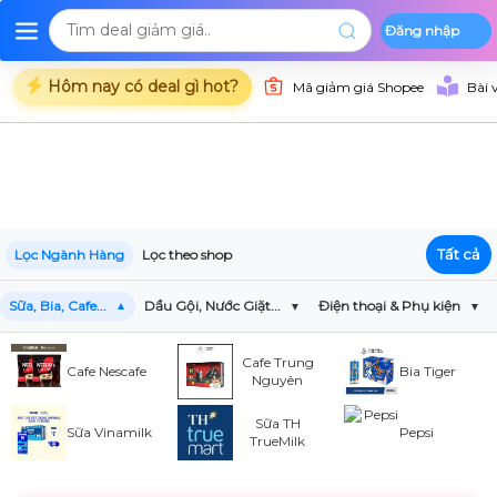
Đăng nhập
Deal Shopee
Deal Lazada
Deal Tiki
Danh mụ
Trang chủ
Hôm nay có deal gì hot?
Mã giảm giá Shopee
Bài 
Tất cả
Lọc Ngành Hàng
Lọc theo shop
Sữa, Bia, Cafe...
Dầu Gội, Nước Giặt...
Điện thoại & Phụ kiện
Cafe Trung
Cafe Nescafe
Bia Tiger
Nguyên
Sữa TH
Sữa Vinamilk
Pepsi
TrueMilk