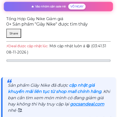
🔥 Vào nhóm săn sale nè
VÔ NGAY
Tổng Hợp Giày Nike Giảm giá
0+ Sản phẩm "Giày Nike" được tìm thấy
Share
Mới cập nhật luôn á 😆 (03:41:31
⚡️Deal được cập nhật lúc:
08-11-2026 )
❝
Sản phẩm Giày Nike đã được
cập nhật giá
khuyến mãi liên tục từ shop mall chính hãng
. Khi
bạn cần tìm xem món mình có đang giảm giá
hay không thì hãy truy cập lại
gocsandeal.com
nhé 🥰.