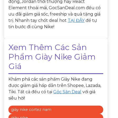
động, Jordan thời thượng hay React
Element thoải mái, GocSanDeal.com đều có
ưu đãi giảm giá sốc, freeship và quà tặng giá
trị. Nhanh tay chốt deal hot
TẠI ĐÂY
để tự
tin bước đi cùng Nike!
Xem Thêm Các Sản
Phẩm Giày Nike Giảm
Giá
Khám phá các sản phẩm Giày Nike đang
được giảm giá hấp dẫn trên Shopee, Lazada,
Tiki. Tất cả đều có tại
Góc Săn Deal
với giá
siêu hời!
giày nike cortez nam
giày nike