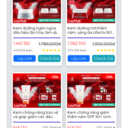
Kem dưỡng ngăn ngừa
Kem dưỡng mờ thâm
dấu hiệu lão hóa, làm săn
nám, sáng da Lifactiv B3
da (ban ngày) Vichy
Pure Retinol Cream
Liftactiv Supreme Day
Night 50ml
1.441.150
1.062.100
1.785.000đ
1.300.000đ
★
★
★
★
★
★
★
★
★
★
445 Đã bán
274 Đã bán
Lấy Link
Check Giá
Lấy Link
Check Giá
-16%
-16%
Kem chống nắng bảo vệ
Kem chống nắng giảm
và giúp giảm các dấu
thâm nám SPF 50+ Vichy
hiệu lão hóa Capital
Capital Soleil UVB+UVA
Soleil Anti-Age SPF50
Anti Dark Spot 3 in 1
546.110
546.110