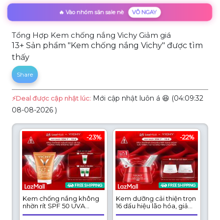
🔥 Vào nhóm săn sale nè
VÔ NGAY
Tổng Hợp Kem chống nắng Vichy Giảm giá
13+ Sản phẩm "Kem chống nắng Vichy" được tìm
thấy
Share
Mới cập nhật luôn á 😆 (04:09:32
⚡️Deal được cập nhật lúc:
08-08-2026 )
-23%
-22%
Kem chống nắng không
Kem dưỡng cải thiện trọn
nhờn rít SPF 50 UVA
16 dấu hiệu lão hóa, giảm
+UVB Vichy Capital Soleil
nếp nhăn, săn chắc, sáng