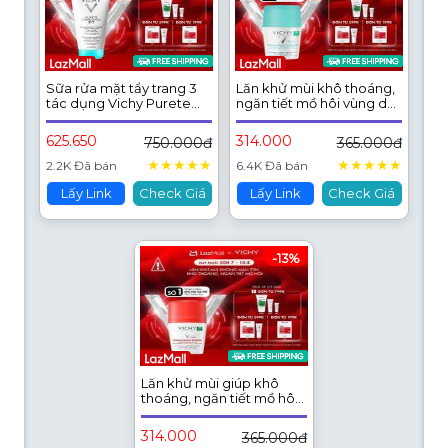
Sữa rửa mặt tẩy trang 3
Lăn khử mùi khô thoáng,
tác dụng Vichy Purete
ngăn tiết mồ hôi vùng da
Thermal One Step
dưới cánh tay lên đến
Cleanser
48H Vichy Traitement
625.650
314.000
750.000đ
365.000đ
Anti - Perspirant 50ml
★
★
★
★
★
★
★
★
★
★
2.2K Đã bán
6.4K Đã bán
Lấy Link
Check Giá
Lấy Link
Check Giá
-13%
Lăn khử mùi giúp khô
thoáng, ngăn tiết mồ hôi
vùng da dưới cánh tay
LÊN ĐẾN 72H Vichy
314.000
365.000đ
Détranspirant Intensif