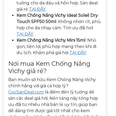
tưởng cho da dầu và hỗn hợp. Săn deal
giá rẻ
TẠI ĐÂY
.
Kem Chống Nắng Vichy Ideal Soleil Dry
Touch SPF50 50ml
: Không nhờn rít, phù
hợp cho da nhạy cảm. Tìm ưu đãi hot
TẠI ĐÂY
.
Kem Chống Nắng Vichy Mini 15ml
: Nhỏ
gọn, tiện lợi, phù hợp mang theo khi đi
du lịch. Khám phá giá hời
TẠI ĐÂY
.
Nơi mua Kem Chống Nắng
Vichy giá rẻ?
Bạn muốn sở hữu Kem Chống Nắng Vichy
chính hãng với giá cả hợp lý?
GocSanDeal.com
là điểm đến lý tưởng để
săn các deal giá hời. Nền tảng này tổng hợp
ưu đãi từ nhiều nhà bán lẻ uy tín, giúp bạn
dễ dàng tìm được giá tốt nhất cho kem