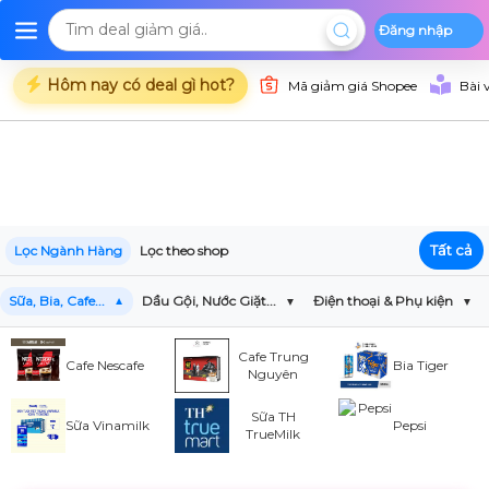
Đăng nhập
Deal Shopee
Deal Lazada
Deal Tiki
Danh mụ
Trang chủ
Hôm nay có deal gì hot?
Mã giảm giá Shopee
Bài 
Tất cả
Lọc Ngành Hàng
Lọc theo shop
Sữa, Bia, Cafe...
Dầu Gội, Nước Giặt...
Điện thoại & Phụ kiện
Cafe Trung
Cafe Nescafe
Bia Tiger
Nguyên
Sữa TH
Sữa Vinamilk
Pepsi
TrueMilk