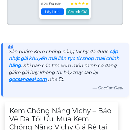
50ml
★
★
★
★
★
6.2K Đã bán
Lấy Link
Check Giá
❝
Sản phẩm Kem chống nắng Vichy đã được
cập
nhật giá khuyến mãi liên tục từ shop mall chính
hãng
. Khi bạn cần tìm xem món mình có đang
giảm giá hay không thì hãy truy cập lại
gocsandeal.com
nhé 🥰.
— GocSanDeal
Mô tả sản phẩm
Kem Chống Nắng Vichy – Bảo
Vệ Da Tối Ưu, Mua Kem
Chống Nắng Vichy Giá Rẻ tại