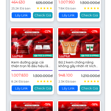
Mattifying Dry Touch
mịn dùng ban ngày Vichy
464.630
1.007.950
605.000đ
1.300.000đ
Face Fluid
Collagen 16 50ml
★
★
★
★
★
★
★
★
★
★
25.2K Đã bán
7.8K Đã bán
Lấy Link
Check Giá
Lấy Link
Check Giá
-22%
-21%
Kem dưỡng giúp cải
Bộ 2 kem chống nắng
thiện trọn 16 dấu hiệu lão
không gây nhờn rít Vichy
hóa, giảm nếp nhăn, sáng
Ideal Soleil Dry Touch
da, dùng ban đêm Vichy
SPF 50 Chống Tia UVA +
1.007.830
948.100
1.300.000đ
1.210.000đ
Collagen 16 Night 50ml
UVB 50ml
★
★
★
★
★
★
★
★
★
★
8.2K Đã bán
2.3K Đã bán
Lấy Link
Check Giá
Lấy Link
Check Giá
-19%
-18%