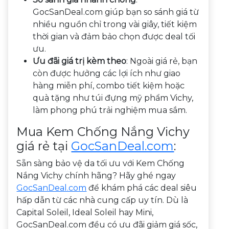
GocSanDeal.com giúp bạn so sánh giá từ
nhiều nguồn chỉ trong vài giây, tiết kiệm
thời gian và đảm bảo chọn được deal tối
ưu.
Ưu đãi giá trị kèm theo
: Ngoài giá rẻ, bạn
còn được hưởng các lợi ích như giao
hàng miễn phí, combo tiết kiệm hoặc
quà tặng như túi đựng mỹ phẩm Vichy,
làm phong phú trải nghiệm mua sắm.
Mua Kem Chống Nắng Vichy
giá rẻ tại
GocSanDeal.com
:
Sẵn sàng bảo vệ da tối ưu với Kem Chống
Nắng Vichy chính hãng? Hãy ghé ngay
GocSanDeal.com
để khám phá các deal siêu
hấp dẫn từ các nhà cung cấp uy tín. Dù là
Capital Soleil, Ideal Soleil hay Mini,
GocSanDeal.com đều có ưu đãi giảm giá sốc,