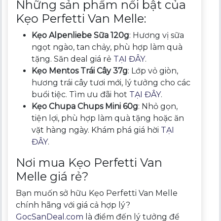
Những sản phẩm nổi bật của
Kẹo Perfetti Van Melle:
Kẹo Alpenliebe Sữa 120g
: Hương vị sữa
ngọt ngào, tan chảy, phù hợp làm quà
tặng. Săn deal giá rẻ
TẠI ĐÂY
.
Kẹo Mentos Trái Cây 37g
: Lớp vỏ giòn,
hương trái cây tươi mới, lý tưởng cho các
buổi tiệc. Tìm ưu đãi hot
TẠI ĐÂY
.
Kẹo Chupa Chups Mini 60g
: Nhỏ gọn,
tiện lợi, phù hợp làm quà tặng hoặc ăn
vặt hàng ngày. Khám phá giá hời
TẠI
ĐÂY
.
Nơi mua Kẹo Perfetti Van
Melle giá rẻ?
Bạn muốn sở hữu Kẹo Perfetti Van Melle
chính hãng với giá cả hợp lý?
GocSanDeal.com
là điểm đến lý tưởng để