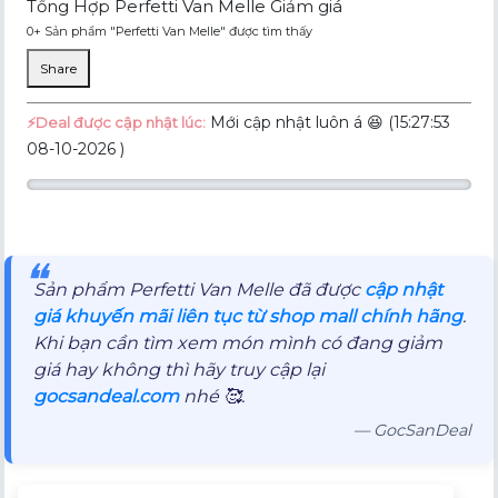
Tổng Hợp Perfetti Van Melle Giảm giá
0+ Sản phẩm "Perfetti Van Melle" được tìm thấy
Share
Mới cập nhật luôn á 😆 (15:27:53
⚡️Deal được cập nhật lúc:
08-10-2026 )
❝
Sản phẩm Perfetti Van Melle đã được
cập nhật
giá khuyến mãi liên tục từ shop mall chính hãng
.
Khi bạn cần tìm xem món mình có đang giảm
giá hay không thì hãy truy cập lại
gocsandeal.com
nhé 🥰.
— GocSanDeal
Mô tả sản phẩm