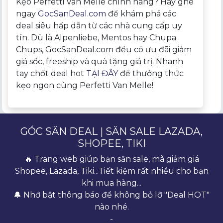
Kẹo Perfetti Van Melle chính hãng? Hãy ghé
ngay
GocSanDeal.com
để khám phá các
deal siêu hấp dẫn từ các nhà cung cấp uy
tín. Dù là Alpenliebe, Mentos hay Chupa
Chups, GocSanDeal.com đều có ưu đãi giảm
giá sốc, freeship và quà tặng giá trị. Nhanh
tay chốt deal hot
TẠI ĐÂY
để thưởng thức
kẹo ngon cùng Perfetti Van Melle!
GÓC SĂN DEAL | SĂN SALE LAZADA,
SHOPEE, TIKI
🔥 Trang web giúp bạn săn sale, mã giảm giá
Shopee, Lazada, Tiki...Tiết kiệm rất nhiều cho bạn
khi mua hàng...
🔔 Nhớ bật thông báo để không bỏ lỡ "Deal HOT"
nào nhé.
-