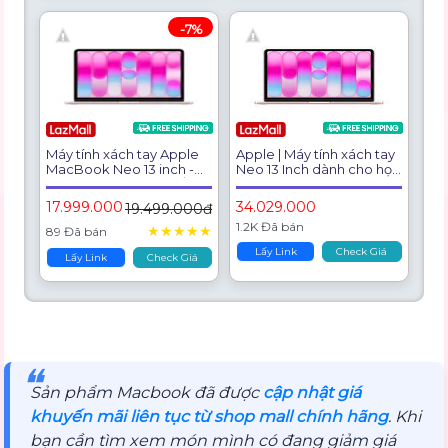
-7%
Máy tính xách tay Apple
Apple | Máy tính xách tay
MacBook Neo 13 inch -
Neo 13 Inch dành cho học
Hàng Chính Hãng SA/A
sinh, sinh viên và văn
phòng
17.999.000
34.029.000
19.499.000đ
1.2K Đã bán
★
★
★
★
★
89 Đã bán
Lấy Link
Check Giá
Lấy Link
Check Giá
❝
Sản phẩm Macbook đã được
cập nhật giá
khuyến mãi liên tục từ shop mall chính hãng
. Khi
bạn cần tìm xem món mình có đang giảm giá