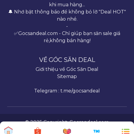
khi mua hàng...
🔔 Nhớ bật thông báo để không bỏ lỡ "Deal HOT"
nào nhé.
-
✅Gocsandeal.com - Chỉ giúp bạn săn sale giá
rẻ,không bán hàng!
VỀ GÓC SĂN DEAL
Giới thiệu về Góc Săn Deal
Sitemap
Telegram : t.me/gocsandeal
© 2025 Copyright:
Gocsandeal.com