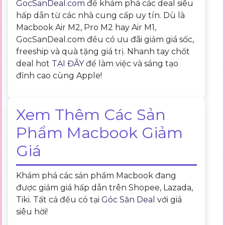
GocSanDeal.com
để khám phá các deal siêu
hấp dẫn từ các nhà cung cấp uy tín. Dù là
Macbook Air M2, Pro M2 hay Air M1,
GocSanDeal.com đều có ưu đãi giảm giá sốc,
freeship và quà tặng giá trị. Nhanh tay chốt
deal hot
TẠI ĐÂY
để làm việc và sáng tạo
đỉnh cao cùng Apple!
Xem Thêm Các Sản
Phẩm Macbook Giảm
Giá
Khám phá các sản phẩm Macbook đang
được giảm giá hấp dẫn trên Shopee, Lazada,
Tiki. Tất cả đều có tại
Góc Săn Deal
với giá
siêu hời!