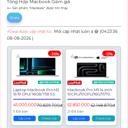
Tổng Hợp Macbook Giảm giá
4+ Sản phẩm "Macbook" được tìm thấy
Share
Mới cập nhật luôn á 😆 (04:23:36
⚡️Deal được cập nhật lúc:
08-08-2026 )
-36%
-13%
Laptop Macbook Pro M2
Macbook Pro M5 14 inch
16 19 GPU/ 16GB/ 1TB SSD
10CPU/10GPU/16G/1T/70W
- Hàng Chính Hãng
- [FUTUREWORLD-AAR]
45.000.000
53.850.000
70.839.700đ
62.148.870đ
9 Đã bán
21 Đã bán
Lấy Link
Check Giá
Lấy Link
Check Giá