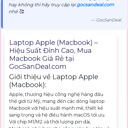
hay không thì hãy truy cập lại
gocsandeal.com
nhé 🥰.
— GocSanDeal
Mô tả sản phẩm
Laptop Apple (Macbook) –
Hiệu Suất Đỉnh Cao, Mua
Macbook Giá Rẻ tại
GocSanDeal.com
Giới thiệu về Laptop Apple
(Macbook):
Apple, thương hiệu công nghệ hàng đầu
thế giới từ Mỹ, mang đến các dòng laptop
Macbook với hiệu suất mạnh mẽ, thiết kế
sang trọng và hệ điều hành macOS tối ưu.
Với chip M1/M2 và thời lượng pin dài,