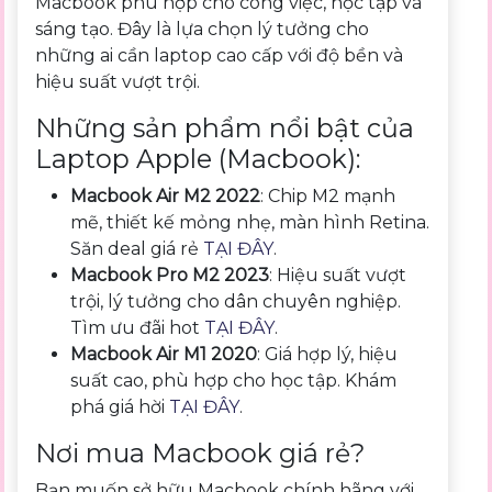
Macbook phù hợp cho công việc, học tập và
sáng tạo. Đây là lựa chọn lý tưởng cho
những ai cần laptop cao cấp với độ bền và
hiệu suất vượt trội.
Những sản phẩm nổi bật của
Laptop Apple (Macbook):
Macbook Air M2 2022
: Chip M2 mạnh
mẽ, thiết kế mỏng nhẹ, màn hình Retina.
Săn deal giá rẻ
TẠI ĐÂY
.
Macbook Pro M2 2023
: Hiệu suất vượt
trội, lý tưởng cho dân chuyên nghiệp.
Tìm ưu đãi hot
TẠI ĐÂY
.
Macbook Air M1 2020
: Giá hợp lý, hiệu
suất cao, phù hợp cho học tập. Khám
phá giá hời
TẠI ĐÂY
.
Nơi mua Macbook giá rẻ?
Bạn muốn sở hữu Macbook chính hãng với