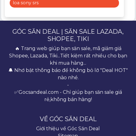
loa sony srs
GÓC SĂN DEAL | SĂN SALE LAZADA,
SHOPEE, TIKI
🔥 Trang web giúp bạn săn sale, mã giảm giá
Shopee, Lazada, Tiki...Tiết kiệm rất nhiều cho bạn
khi mua hàng...
🔔 Nhớ bật thông báo để không bỏ lỡ "Deal HOT"
nào nhé.
-
✅Gocsandeal.com - Chỉ giúp bạn săn sale giá
rẻ,không bán hàng!
VỀ GÓC SĂN DEAL
Giới thiệu về Góc Săn Deal
Sitemap