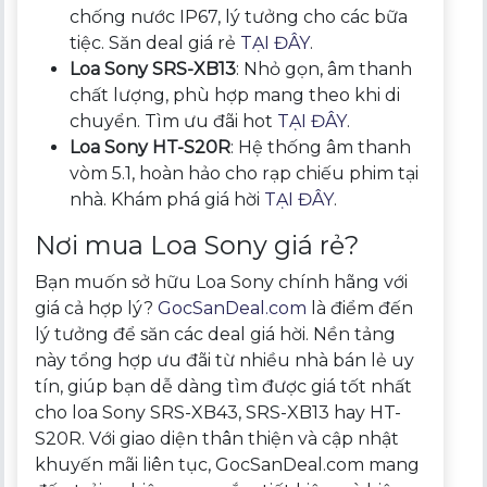
chống nước IP67, lý tưởng cho các bữa
tiệc. Săn deal giá rẻ
TẠI ĐÂY
.
Loa Sony SRS-XB13
: Nhỏ gọn, âm thanh
chất lượng, phù hợp mang theo khi di
chuyển. Tìm ưu đãi hot
TẠI ĐÂY
.
Loa Sony HT-S20R
: Hệ thống âm thanh
vòm 5.1, hoàn hảo cho rạp chiếu phim tại
nhà. Khám phá giá hời
TẠI ĐÂY
.
Nơi mua Loa Sony giá rẻ?
Bạn muốn sở hữu Loa Sony chính hãng với
giá cả hợp lý?
GocSanDeal.com
là điểm đến
lý tưởng để săn các deal giá hời. Nền tảng
này tổng hợp ưu đãi từ nhiều nhà bán lẻ uy
tín, giúp bạn dễ dàng tìm được giá tốt nhất
cho loa Sony SRS-XB43, SRS-XB13 hay HT-
S20R. Với giao diện thân thiện và cập nhật
khuyến mãi liên tục, GocSanDeal.com mang