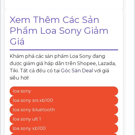
Xem Thêm Các Sản
Phẩm Loa Sony Giảm
Giá
Khám phá các sản phẩm Loa Sony đang
được giảm giá hấp dẫn trên Shopee, Lazada,
Tiki. Tất cả đều có tại
Góc Săn Deal
với giá
siêu hời!
loa sony
loa sony srs xb100
loa sony bluetooth
loa sony ult 1
loa sony xb100