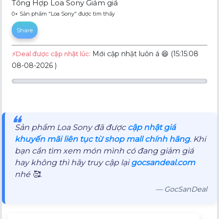
Tổng Hợp Loa Sony Giảm giá
0+ Sản phẩm "Loa Sony" được tìm thấy
Share
Mới cập nhật luôn á 😆 (15:15:08
⚡️Deal được cập nhật lúc:
08-08-2026 )
❝
Sản phẩm Loa Sony đã được
cập nhật giá
khuyến mãi liên tục từ shop mall chính hãng
. Khi
bạn cần tìm xem món mình có đang giảm giá
hay không thì hãy truy cập lại
gocsandeal.com
nhé 🥰.
— GocSanDeal
Mô tả sản phẩm