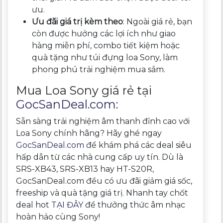
ưu.
Ưu đãi giá trị kèm theo
: Ngoài giá rẻ, bạn
còn được hưởng các lợi ích như giao
hàng miễn phí, combo tiết kiệm hoặc
quà tặng như túi đựng loa Sony, làm
phong phú trải nghiệm mua sắm.
Mua Loa Sony giá rẻ tại
GocSanDeal.com
:
Sẵn sàng trải nghiệm âm thanh đỉnh cao với
Loa Sony chính hãng? Hãy ghé ngay
GocSanDeal.com
để khám phá các deal siêu
hấp dẫn từ các nhà cung cấp uy tín. Dù là
SRS-XB43, SRS-XB13 hay HT-S20R,
GocSanDeal.com đều có ưu đãi giảm giá sốc,
freeship và quà tặng giá trị. Nhanh tay chốt
deal hot
TẠI ĐÂY
để thưởng thức âm nhạc
hoàn hảo cùng Sony!