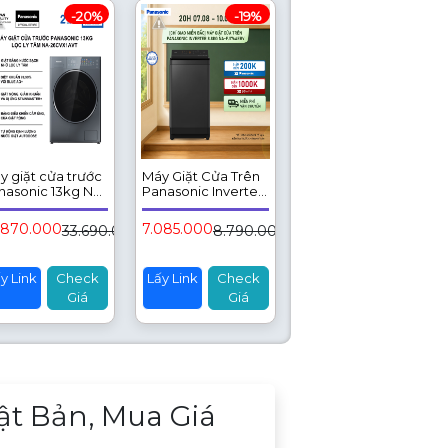
-20%
-19%
y giặt cửa trước
Máy Giặt Cửa Trên
nasonic 13kg NA-
Panasonic Inverter
CVX1AVT - lọc ly
8.8KG NA-
m và diệt khuẩn
FJ176AEBV
.870.000
7.085.000
33.690.000đ
8.790.000đ
y Link
Check
Lấy Link
Check
Giá
Giá
ật Bản, Mua Giá