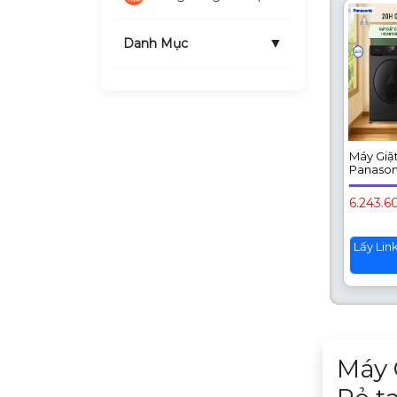
▼
Danh Mục
Máy Giặ
Panasoni
8.2KG N
164JF1B
6.243.6
Lấy Lin
Mô tả sản
Máy 