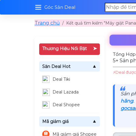
Góc Săn Deal
Trang chủ
Kết quả tìm kiếm "Máy giặt Pana
➤
Thương Hiệu Nổi Bật
Tổng Hợp 
5+ Sản ph
Săn Deal Hot
▼
⚡️Deal được
Deal Tiki
❝
Deal Lazada
Sản p
hãng
.
Deal Shopee
gocsa
Mã giảm giá
▼
Mã giảm giá Shopee