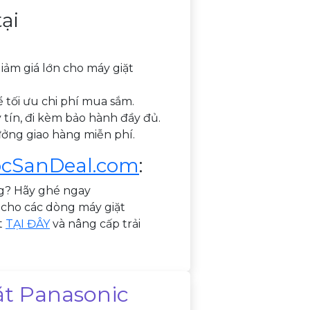
ại
ảm giá lớn cho máy giặt
 tối ưu chi phí mua sắm.
 tín, đi kèm bảo hành đầy đủ.
ưởng giao hàng miễn phí.
cSanDeal.com
:
g? Hãy ghé ngay
g cho các dòng máy giặt
t
TẠI ĐÂY
và nâng cấp trải
t Panasonic