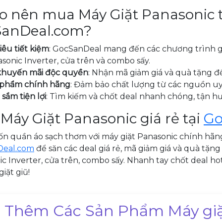
ao nên mua Máy Giặt Panasonic t
anDeal.com?
siêu tiết kiệm
: GocSanDeal mang đến các chương trình gi
sonic Inverter, cửa trên và combo sấy.
khuyến mãi độc quyền
: Nhận mã giảm giá và quà tặng để
 phẩm chính hãng
: Đảm bảo chất lượng từ các nguồn uy
sắm tiện lợi
: Tìm kiếm và chốt deal nhanh chóng, tận h
Máy Giặt Panasonic giá rẻ tại
Go
n quần áo sạch thơm với máy giặt Panasonic chính hãn
Deal.com
để săn các deal giá rẻ, mã giảm giá và quà tặn
c Inverter, cửa trên, combo sấy. Nhanh tay chốt deal ho
iặt giũ!
 Thêm Các Sản Phẩm Máy giặ