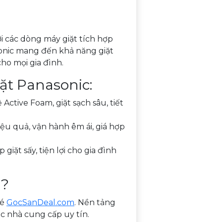
i các dòng máy giặt tích hợp
sonic mang đến khả năng giặt
cho mọi gia đình.
ặt Panasonic:
 Active Foam, giặt sạch sâu, tiết
hiệu quả, vận hành êm ái, giá hợp
p giặt sấy, tiện lợi cho gia đình
u?
hé
GocSanDeal.com
. Nền tảng
ác nhà cung cấp uy tín.