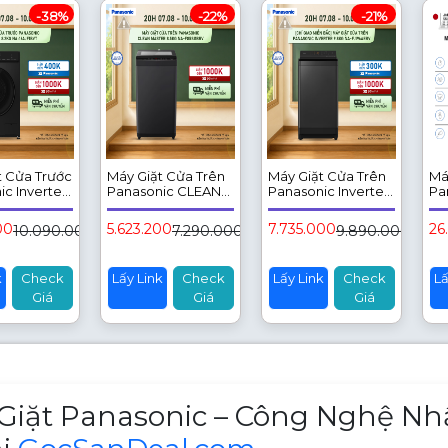
-38%
-22%
-21%
t Cửa Trước
Máy Giặt Cửa Trên
Máy Giặt Cửa Trên
Má
c Inverter
Panasonic CLEAN
Panasonic Inverter
Pa
A-
MASTER 8.5KG NA-
9.8KG NA-
26
VT
F85S11BRV
FJ196AEBV
tâ
00
5.623.200
7.735.000
26
10.090.000đ
7.290.000đ
9.890.000đ
k
Check
Lấy Link
Check
Lấy Link
Check
Lấ
Giá
Giá
Giá
 phẩm
Giặt Panasonic – Công Nghệ Nh