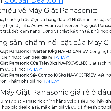
ại
GocSanDeal.com
 thiệu về Máy Giặt Panasonic:
c, thương hiệu điện tử hàng đầu từ Nhật Bản, nổi bật vớ
ệ hiện đại như Active Foam và Inverter. Máy giặt Pana
t trội, tiết kiệm năng lượng và thiết kế tinh tế, phù hợp 
g sản phẩm nổi bật của Máy Gi
Giặt Panasonic Inverter 10kg NA-FD10AR1BV
: Công nghệ
 điện nước. Săn deal giá rẻ
TẠI ĐÂY
.
Giặt Panasonic Cửa Trên 9kg NA-F90V5LMX
: Giặt sạch 
Tìm ưu đãi hot
TẠI ĐÂY
.
Giặt Panasonic Sấy Combo 10.5kg NA-V105FR1BV
: Kết hợ
rộn. Khám phá giá hời
TẠI ĐÂY
.
Máy Giặt Panasonic giá rẻ ở đâ
u máy giặt Panasonic chính hãng với giá siêu hời, hãy g
 hợp các deal giá rẻ, mã giảm giá và ưu đãi freeship từ c