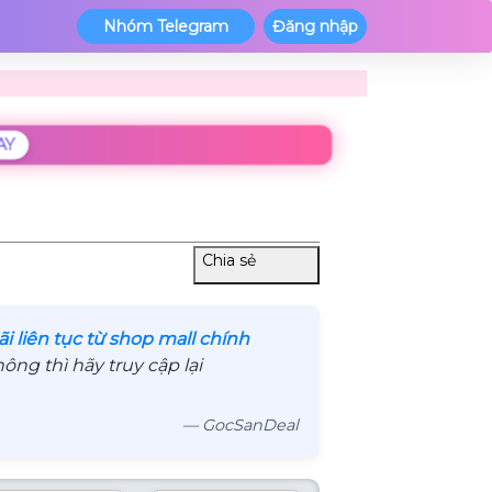
Nhóm Telegram
Đăng nhập
AY
Chia sẻ
 liên tục từ shop mall chính
ng thì hãy truy cập lại
— GocSanDeal