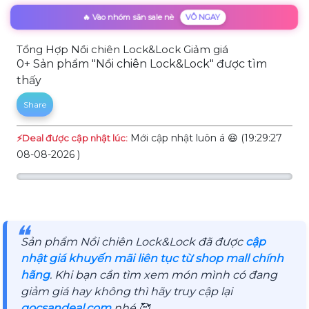
🔥 Vào nhóm săn sale nè
VÔ NGAY
Tổng Hợp Nồi chiên Lock&Lock Giảm giá
0+ Sản phẩm "Nồi chiên Lock&Lock" được tìm
thấy
Share
Mới cập nhật luôn á 😆 (19:29:27
⚡️Deal được cập nhật lúc:
08-08-2026 )
❝
Sản phẩm Nồi chiên Lock&Lock đã được
cập
nhật giá khuyến mãi liên tục từ shop mall chính
hãng
. Khi bạn cần tìm xem món mình có đang
giảm giá hay không thì hãy truy cập lại
gocsandeal.com
nhé 🥰.