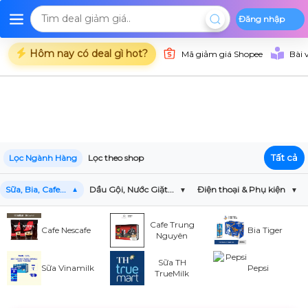
Đăng nhập
Deal Shopee
Deal Lazada
Deal Tiki
Danh mụ
Trang chủ
Hôm nay có deal gì hot?
Mã giảm giá Shopee
Bài 
Tất cả
Lọc Ngành Hàng
Lọc theo shop
Sữa, Bia, Cafe...
Dầu Gội, Nước Giặt...
Điện thoại & Phụ kiện
Cafe Trung
Cafe Nescafe
Bia Tiger
Nguyên
Sữa TH
Sữa Vinamilk
Pepsi
TrueMilk