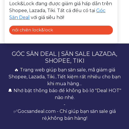
Lock&Lock đang được giảm giá hấp dẫn trên
Shopee, Lazada, Tiki. Tất cả đều có tại
Góc
Săn Deal
với giá siêu hời!
nồi chiên lock&lock
GÓC SĂN DEAL | SĂN SALE LAZADA,
SHOPEE, TIKI
🔥 Trang web giúp bạn săn sale, mã giảm giá
Shopee, Lazada, Tiki...Tiết kiệm rất nhiều cho bạn
khi mua hàng...
🔔 Nhớ bật thông báo để không bỏ lỡ "Deal HOT"
nào nhé.
-
✅Gocsandeal.com - Chỉ giúp bạn săn sale giá
rẻ,không bán hàng!