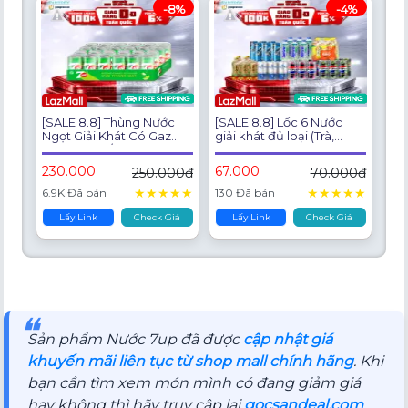
-8%
-4%
[SALE 8.8] Thùng Nước
[SALE 8.8] Lốc 6 Nước
Ngọt Giải Khát Có Gaz
giải khát đủ loại (Trà,
7Up (320ml/lon)
Nước Tăng Lực, Nước
ngọt Có Ga, Nước Điện
230.000
67.000
250.000đ
70.000đ
Giải)
★
★
★
★
★
★
★
★
★
★
6.9K Đã bán
130 Đã bán
Lấy Link
Check Giá
Lấy Link
Check Giá
❝
Sản phẩm Nước 7up đã được
cập nhật giá
khuyến mãi liên tục từ shop mall chính hãng
. Khi
bạn cần tìm xem món mình có đang giảm giá
hay không thì hãy truy cập lại
gocsandeal.com