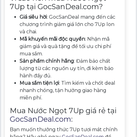
7Up tại GocSanDeal.com?
Giá siêu hời
: GocSanDeal mang đến các
chương trình giảm giá lớn cho 7Up lon
và chai.
Mã khuyến mãi độc quyền
: Nhận mã
giảm giá và quà tặng để tối ưu chi phí
mua sắm.
Sản phẩm chính hãng
: Đảm bảo chất
lượng từ các nguồn uy tín, đi kèm bảo
hành đầy đủ.
Mua sắm tiện lợi
: Tìm kiếm và chốt deal
nhanh chóng, tận hưởng giao hàng
miễn phí.
Mua Nước Ngọt 7Up giá rẻ tại
GocSanDeal.com
:
Bạn muốn thưởng thức 7Up tươi mát chính
hãng? Hãy ghé ngay
GocSanDeal.com
để