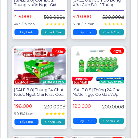
Thùng Nước Ngọt Giải
Xõa Cực Đã - 1 Thùng
Khát Có Gaz 7Up
Pepsi lon và 1 Thùng 7Up
(320ml/lon)
(320ml/lon hoặc
415.000
420.000
500.000đ
500.000đ
350ml/lon)
★
★
★
★
★
★
★
★
★
★
473 Đã bán
3.7K Đã bán
Lấy Link
Check Giá
Lấy Link
Check Giá
-13%
-10%
[SALE 8.8] Thùng 24 Chai
[SALE 8.8] Thùng 24 Chai
Nước Ngọt Giải Khát Có
Nước Ngọt Có Gaz 7Up
Gaz 7Up (600ml/chai)
(300ml/chai)
198.000
180.000
230.000đ
200.000đ
★
★
★
★
★
90 Đã bán
Lấy Link
Check Giá
Lấy Link
Check Giá