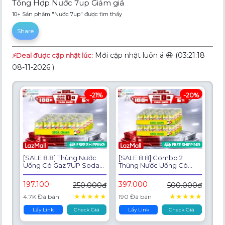
Tổng Hợp Nước 7up Giảm giá
10+ Sản phẩm "Nước 7up" được tìm thấy
Share
Mới cập nhật luôn á 😆 (03:21:18
⚡️Deal được cập nhật lúc:
08-11-2026 )
-21%
-20%
[SALE 8.8] Thùng Nước
[SALE 8.8] Combo 2
Uống Có Gaz 7UP Soda
Thùng Nước Uống Có
Chanh Không Calo,
Gaz 7UP Soda Chanh
Không Đường
Không Calo, Không
197.100
397.000
250.000đ
500.000đ
(320ml/lon)
Đường (320ml/lon)
★
★
★
★
★
★
★
★
★
★
4.7K Đã bán
190 Đã bán
Lấy Link
Check Giá
Lấy Link
Check Giá