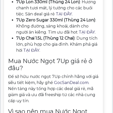
7Up Lon 330ml (Thùng 24 Lon)
: Hương
chanh tươi mát, lý tưởng cho các buổi
tiệc. Săn deal giá rẻ
TẠI ĐÂY
.
7Up Zero Sugar 330ml (Thùng 24 Lon)
:
Không đường, sảng khoái, dành cho
người ăn kiêng. Tìm ưu đãi hot
TẠI ĐÂY
.
7Up Chai 1.5L (Thùng 12 Chai)
: Dung tích
lớn, phù hợp cho gia đình. Khám phá giá
hời
TẠI ĐÂY
.
Mua Nước Ngọt 7Up giá rẻ ở
đâu?
Để sở hữu nước ngọt 7Up chính hãng với giá
siêu tiết kiệm, hãy ghé
GocSanDeal.com
.
Nền tảng này tổng hợp các deal giá rẻ, mã
giảm giá và ưu đãi freeship từ các nhà cung
cấp uy tín.
Vì sao nên mua Nước Ngọt