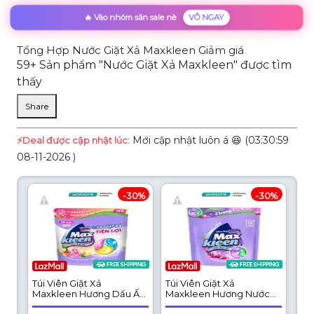
🔥 Vào nhóm săn sale nè
VÔ NGAY
Tổng Hợp Nước Giặt Xả Maxkleen Giảm giá
59+ Sản phẩm "Nước Giặt Xả Maxkleen" được tìm
thấy
Share
Mới cập nhật luôn á 😆 (03:30:59
⚡️Deal được cập nhật lúc:
08-11-2026 )
-30%
-30%
Túi Viên Giặt Xả
Túi Viên Giặt Xả
Maxkleen Hương Dấu Ấn
Maxkleen Hương Nước
Ngọt Ngào 15g x 34Viên
Hoa Huyền Diệu 15g x