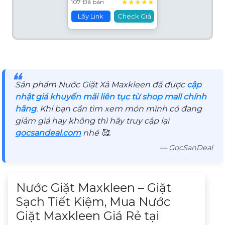
★
★
★
★
★
107 Đã bán
Lấy Link
Check Giá
❝
Sản phẩm Nước Giặt Xả Maxkleen đã được
cập
nhật giá khuyến mãi liên tục từ shop mall chính
hãng
. Khi bạn cần tìm xem món mình có đang
giảm giá hay không thì hãy truy cập lại
gocsandeal.com
nhé 🥰.
— GocSanDeal
Mô tả sản phẩm
Nước Giặt Maxkleen – Giặt
Sạch Tiết Kiệm, Mua Nước
Giặt Maxkleen Giá Rẻ tại