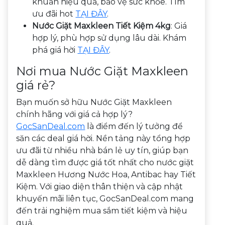
khuẩn hiệu quả, bảo vệ sức khỏe. Tìm
ưu đãi hot
TẠI ĐÂY
.
Nước Giặt Maxkleen Tiết Kiệm 4kg
: Giá
hợp lý, phù hợp sử dụng lâu dài. Khám
phá giá hời
TẠI ĐÂY
.
Nơi mua Nước Giặt Maxkleen
giá rẻ?
Bạn muốn sở hữu Nước Giặt Maxkleen
chính hãng với giá cả hợp lý?
GocSanDeal.com
là điểm đến lý tưởng để
săn các deal giá hời. Nền tảng này tổng hợp
ưu đãi từ nhiều nhà bán lẻ uy tín, giúp bạn
dễ dàng tìm được giá tốt nhất cho nước giặt
Maxkleen Hương Nước Hoa, Antibac hay Tiết
Kiệm. Với giao diện thân thiện và cập nhật
khuyến mãi liên tục, GocSanDeal.com mang
đến trải nghiệm mua sắm tiết kiệm và hiệu
quả.