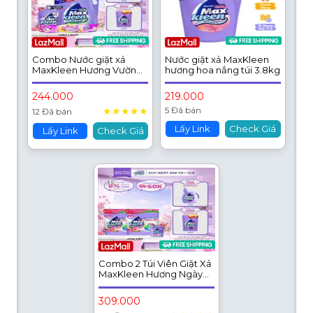
Combo Nước giặt xả
Nước giặt xả MaxKleen
MaxKleen Hương Vườn
hương hoa nắng túi 3.8kg
Sớm Mai: 1 Túi 3.8kg + 1 Túi
600g
244.000
219.000
★
★
★
★
★
5 Đã bán
12 Đã bán
Lấy Link
Check Giá
Lấy Link
Check Giá
Combo 2 Túi Viên Giặt Xả
MaxKleen Hương Ngày
Thư Thái (Túi 34+4 Viên)
309.000