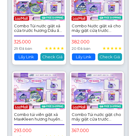
Combo Túi nước giặt xả
Combo Nước giặt xả cho
cửa trước hương Dấu ấn
máy giặt cửa trước
ngọt ngào 3.6kg + Túi lau
hương Dấu Ấn Ngọt
sàn 3.6kg
Ngào 3.6kg + Túi viên
325.000
382.000
MaxKleen hương Huyền
★
★
★
★
★
★
★
★
★
★
Diệu (34 viên/ túi)
29 Đã bán
20 Đã bán
Lấy Link
Check Giá
Lấy Link
Check Giá
Combo túi viên giặt xả
Combo Túi nước giặt cho
MaxKleen hương huyền
máy giặt cửa trước
diệu + Túi nước lau sàn
Huyền Diệu 2.2kg + Túi
3.6kg + Khăn lau bề mặt
viên hương Huyền Diệu
293.000
367.000
34 viên + Khăn ướt