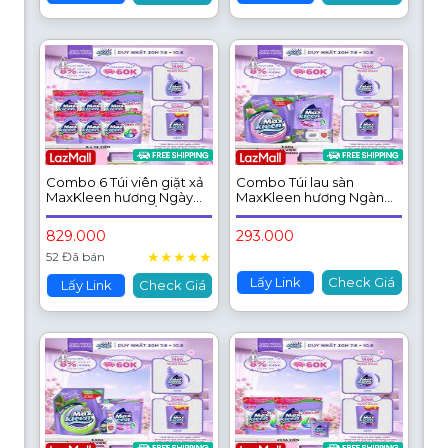
Combo 6 Túi viên giặt xả
Combo Túi lau sàn
MaxKleen hương Ngày
MaxKleen hương Ngàn
Thư Thái (34 viên/ túi)
hoa ngọt ngào 3.6 kg +
Túi viên hương Huyền
829.000
293.000
Diệu 34 viên + Khăn ướt
★
★
★
★
★
52 Đã bán
Lấy Link
Check Giá
Lấy Link
Check Giá