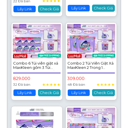
★
★
★
★
★
22 Đã bán
Lấy Link
Check Giá
Lấy Link
Check Giá
Combo 6 Túi viên giặt xả
Combo 2 Túi Viên Giặt Xả
MaxKleen gồm 3 Túi
MaxKleen 2 Trong 1
hương Nước Hoa Huyền
hương Ngày Thư Thái (34
Diệu + 3 Túi hương Ngày
viên/ túi)
829.000
309.000
Thư Thái (34 viên/ túi)
★
★
★
★
★
★
★
★
★
★
32 Đã bán
48 Đã bán
Lấy Link
Check Giá
Lấy Link
Check Giá