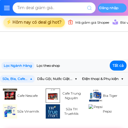
Đăng nhập
Deal Shopee
Deal Lazada
Deal Tiki
Danh mụ
Trang chủ
Hôm nay có deal gì hot?
Mã giảm giá Shopee
Bài 
Tất cả
Lọc Ngành Hàng
Lọc theo shop
Sữa, Bia, Cafe...
Dầu Gội, Nước Giặt...
Điện thoại & Phụ kiện
Cafe Trung
Cafe Nescafe
Bia Tiger
Nguyên
Sữa TH
Sữa Vinamilk
Pepsi
TrueMilk