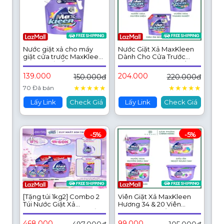
Nước giặt xả cho máy
Nước Giặt Xả MaxKleen
giặt cửa trước MaxKleen
Dành Cho Cửa Trước
hương Dấu Ấn Ngọt
3.6kg Hasaki Sản Phẩm
Ngào 2.2kg
Chính Hãng
139.000
204.000
150.000đ
220.000đ
★
★
★
★
★
★
★
★
★
★
70 Đã bán
Lấy Link
Check Giá
Lấy Link
Check Giá
-5%
-5%
[Tặng túi 1kg2] Combo 2
Viên Giặt Xả MaxKleen
Túi Nước Giặt Xả
Hương 34 & 20 Viên
MaxKleen Hương Huyền
Hasaki Sản Phẩm Chính
Diệu 3.8kg
Hãng
468.000
99.000