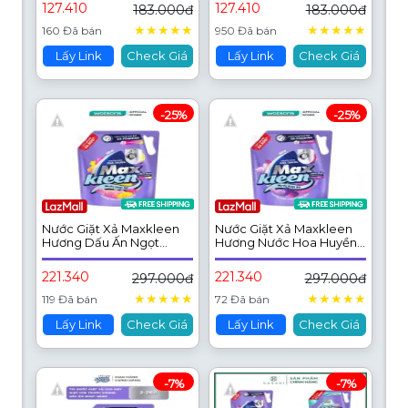
34Viên
127.410
127.410
183.000đ
183.000đ
★
★
★
★
★
★
★
★
★
★
160 Đã bán
950 Đã bán
Lấy Link
Check Giá
Lấy Link
Check Giá
-25%
-25%
Nước Giặt Xả Maxkleen
Nước Giặt Xả Maxkleen
Hương Dấu Ấn Ngọt
Hương Nước Hoa Huyền
Ngào Túi 3.6kg
Diệu Túi 3.6kg
221.340
221.340
297.000đ
297.000đ
★
★
★
★
★
★
★
★
★
★
119 Đã bán
72 Đã bán
Lấy Link
Check Giá
Lấy Link
Check Giá
-7%
-7%