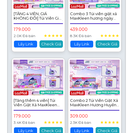
[TĂNG 4 VIÊN, GIÁ
Combo 3 Túi viên giặt xả
KHÔNG ĐỔI] Túi Viên Giặt
MaxKleen hương ngày
Xả MaxKleen Huyền diệu/
thư thái (34 viên/túi)
Ngày Thư thái/ Dấu ấn
179.000
439.000
ngọt ngào (34 viên/ túi)
★
★
★
★
★
★
★
★
★
★
2.0K Đã bán
8.3K Đã bán
Lấy Link
Check Giá
Lấy Link
Check Giá
[Tăng thêm 4 viên] Túi
Combo 2 Túi Viên Giặt Xả
Viên Giặt Xả MaxKleen
MaxKleen Hương Huyền
hương Ngày Thư Thái (34
Diệu/ Ngày Thư Thái/ Dấu
viên/ túi)
ấn ngọt ngào (34 viên/túi)
179.000
309.000
★
★
★
★
★
★
★
★
★
★
3.4K Đã bán
2.3K Đã bán
Lấy Link
Check Giá
Lấy Link
Check Giá