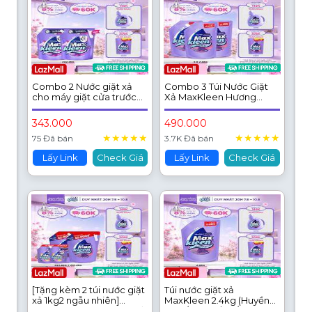
Combo 2 Nước giặt xả
Combo 3 Túi Nước Giặt
cho máy giặt cửa trước
Xả MaxKleen Hương
MaxKleen hương Huyền
Nước Hoa Huyền Diệu
Diệu 2.2kg
(2.4kg/túi)
343.000
490.000
★
★
★
★
★
★
★
★
★
★
75 Đã bán
3.7K Đã bán
Lấy Link
Check Giá
Lấy Link
Check Giá
[Tặng kèm 2 túi nước giặt
Túi nước giặt xả
xả 1kg2 ngẫu nhiên]
MaxKleen 2.4kg (Huyền
Combo 2 túi Nước giặt xả
Diệu/ Hoa Nắng/ Vườn