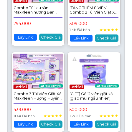
Combo Túi lau sàn
[TĂNG THÊM 8 VIÊN]
MaxKleen hương Ban
Combo 2 Túi Viên Giặt Xả
mai thanh mát 3.6kg + Túi
MaxKleen Hương Ngày
viên hương Huyền Diệu
Thư Thái (Túi 34+4 Viên)
294.000
309.000
34 viên + Chai nước lau
★
★
★
★
★
bề mặt đa năng
1.4K Đã bán
Lấy Link
Check Giá
Lấy Link
Check Giá
Combo 3 Túi Viên Giặt Xả
[GIFT] Gói 2 viên giặt xả
MaxKleen Hương Huyền
(giao mùi ngẫu nhiên)
Diệu (34 viên/túi)
439.000
500.000
★
★
★
★
★
★
★
★
★
★
11.6K Đã bán
15.7K Đã bán
Lấy Link
Check Giá
Lấy Link
Check Giá