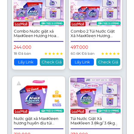
Combo Nước giặt xả
Combo 2 Túi Nước Giặt
MaxKleen Hương Hoa
Xả MaxKleen Hương
Nắng: 1 Túi 3.8kg + 1 Túi
Huyền Diệu/ Hoa Nắng
600g
3.8kg
244.000
497.000
★
★
★
★
★
★
★
★
★
★
18 Đã bán
60.6K Đã bán
Lấy Link
Check Giá
Lấy Link
Check Giá
Nước giặt xả MaxKleen
Túi Nước Giặt Xả
hương huyền dịu túi
MaxKleen 3.8kg/ 3.6kg
3.8kg
(Huyền Diệu/ Hoa Nắng/
Vườn Sớm Mai/ Thiên