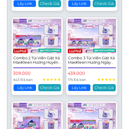
Lấy Link
Check Giá
Lấy Link
Check Giá
Combo 2 Túi Viên Giặt Xả
Combo 3 Túi Viên Giặt Xả
MaxKleen Hương Huyền
MaxKleen Hương Ngày
Diệu + Hương Ngày Thư
Thư Thái (Túi 34+4 Viên)
Thái (34 viên/túi)
309.000
439.000
★
★
★
★
★
★
★
★
★
★
643 Đã bán
175 Đã bán
Lấy Link
Check Giá
Lấy Link
Check Giá