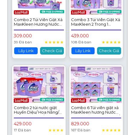
Combo 2 Túi Viên Giặt Xả
Combo 3 Túi Viên Giặt Xả
MaxKleen Hương Nước
MaxKleen 2 Trong 1
Hoa Huyền Diệu (Túi 34
hương Ngày Thư Thái (34
Viên)
viên/ túi)
309.000
439.000
★
★
★
★
★
★
★
★
★
★
39 Đã bán
108 Đã bán
Lấy Link
Check Giá
Lấy Link
Check Giá
Combo 2 túi nước giặt
Combo 6 Túi viên giặt xả
Huyền Diệu/ Hoa Nắng/
MaxKleen hương Nước
Vườn Sớm Mai / Thiên
Hoa Huyền Diệu (34 viên/
Nhiên 3.8kg
túi)
429.000
829.000
★
★
★
★
★
★
★
★
★
17 Đã bán
167 Đã bán