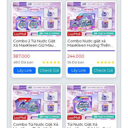
Combo 2 Túi Nước Giặt
Combo Nước giặt xả
Xả MaxKleen Giữ Màu
MaxKleen Hương Thiên
Tươi Mới Hương Khu Vườn
Nhiên Vườn Hoa Thanh
Tuyệt Sắc 3kg/Túi
Khiết: 1 Túi 3.6kg + 1 Túi
387.000
244.000
600g
★
★
★
★
★
★
★
★
★
★
480 Đã bán
56 Đã bán
Lấy Link
Check Giá
Lấy Link
Check Giá
Combo Túi Nước Giặt Xả
Túi Nước Giặt Xả