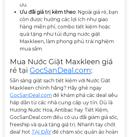
ưu.
Ưu đãi giá trị kèm theo
: Ngoài giá rẻ, bạn
còn được hưởng các lợi ích như giao
hàng miễn phí, combo tiết kiệm hoặc
quà tặng như túi đựng nước giặt
Maxkleen, làm phong phú trải nghiệm
mua sắm.
Mua Nước Giặt Maxkleen giá
rẻ tại
GocSanDeal.com
:
Sẵn sàng giặt sạch tiết kiệm với Nước Giặt
Maxkleen chính hãng? Hãy ghé ngay
GocSanDeal.com
để khám phá các deal siêu
hấp dẫn từ các nhà cung cấp uy tín. Dù là
Hương Nước Hoa, Antibac hay Tiết Kiệm,
GocSanDeal.com đều có ưu đãi giảm giá sốc,
freeship và quà tặng giá trị. Nhanh tay chốt
deal hot
TẠI ĐÂY
để chăm sóc quần áo hoàn