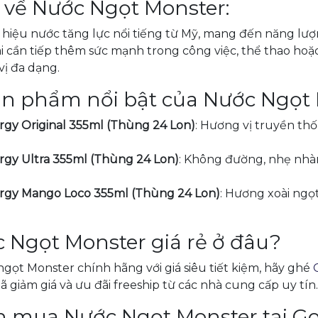
u về Nước Ngọt Monster:
 hiệu nước tăng lực nổi tiếng từ Mỹ, mang đến năng lư
cần tiếp thêm sức mạnh trong công việc, thể thao hoặc gi
ị đa dạng.
n phẩm nổi bật của Nước Ngọt 
gy Original 355ml (Thùng 24 Lon)
: Hương vị truyền th
rgy Ultra 355ml (Thùng 24 Lon)
: Không đường, nhẹ nhàn
rgy Mango Loco 355ml (Thùng 24 Lon)
: Hương xoài ngọ
 Ngọt Monster giá rẻ ở đâu?
gọt Monster chính hãng với giá siêu tiết kiệm, hãy ghé
mã giảm giá và ưu đãi freeship từ các nhà cung cấp uy tín.
ên mua Nước Ngọt Monster tại 