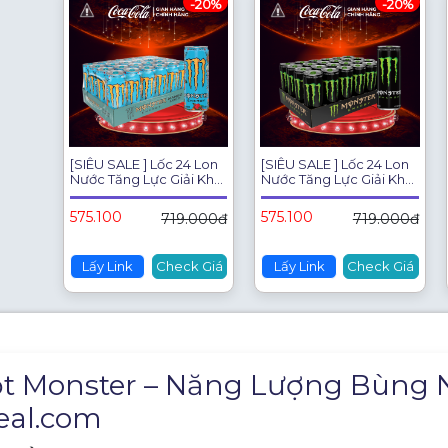
-20%
-20%
[SIÊU SALE ] Lốc 24 Lon
[SIÊU SALE ] Lốc 24 Lon
Nước Tăng Lực Giải Khát
Nước Tăng Lực Giải Khát
Monster Energy Mango
Monster Energy
Loco Vị Xoài 355ml/Lon
355ml/Lon Sale 8.8
575.100
575.100
719.000đ
719.000đ
Sale 8.8 Coca-Cola
Coca-Cola Chính
Chính Hãng_LD
Hãng_LD
Lấy Link
Check Giá
Lấy Link
Check Giá
t Monster – Năng Lượng Bùng Nổ
al.com