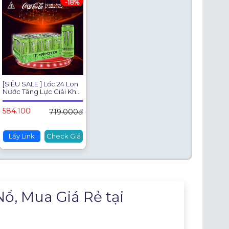
-18%
[SIÊU SALE ] Lốc 24 Lon
Nước Tăng Lực Giải Khát
Monster Energy Ultra
Paradise 355ml/Lon Sale
584.100
719.000đ
8.8 Coca-Cola Chính
Hãng_LD
Lấy Link
Check Giá
, Mua Giá Rẻ tại