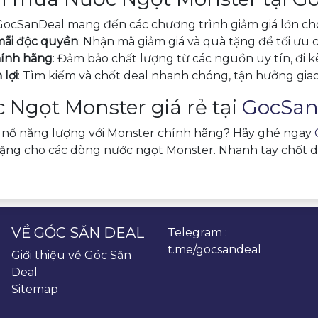
 GocSanDeal mang đến các chương trình giảm giá lớn ch
ãi độc quyền
: Nhận mã giảm giá và quà tặng để tối ưu 
ính hãng
: Đảm bảo chất lượng từ các nguồn uy tín, đi 
 lợi
: Tìm kiếm và chốt deal nhanh chóng, tận hưởng gia
Ngọt Monster giá rẻ tại
GocSan
ổ năng lượng với Monster chính hãng? Hãy ghé ngay
tặng cho các dòng nước ngọt Monster. Nhanh tay chốt 
VỀ GÓC SĂN DEAL
Telegram :
t.me/gocsandeal
Giới thiệu về Góc Săn
Deal
Sitemap