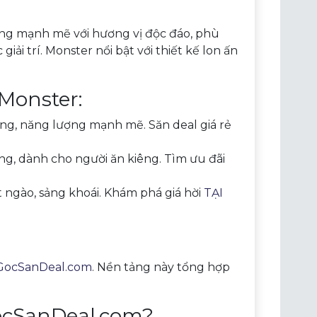
ợng mạnh mẽ với hương vị độc đáo, phù
ải trí. Monster nổi bật với thiết kế lon ấn
Monster:
ống, năng lượng mạnh mẽ. Săn deal giá rẻ
g, dành cho người ăn kiêng. Tìm ưu đãi
t ngào, sảng khoái. Khám phá giá hời
TẠI
GocSanDeal.com
. Nền tảng này tổng hợp
GocSanDeal.com?