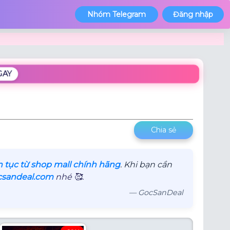
Nhóm Telegram
Đăng nhập
GAY
Chia sẻ
n tục từ shop mall chính hãng
. Khi bạn cần
csandeal.com
nhé 🥰.
— GocSanDeal