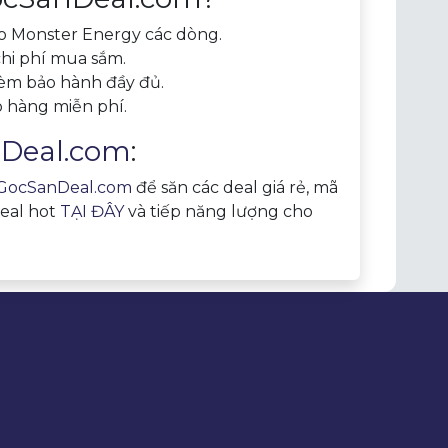
o Monster Energy các dòng.
chi phí mua sắm.
kèm bảo hành đầy đủ.
o hàng miễn phí.
Deal.com
:
GocSanDeal.com
để săn các deal giá rẻ, mã
deal hot
TẠI ĐÂY
và tiếp năng lượng cho