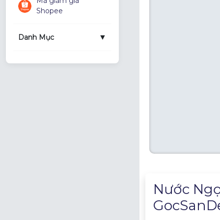
Mã giảm giá
Shopee
▼
Danh Mục
Mô tả sản phẩm
Nước Ngọ
GocSanDe