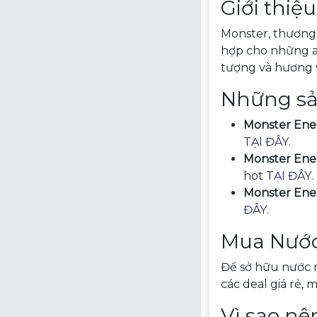
Giới thiệ
Monster, thương
hợp cho những ai 
tượng và hương v
Những sả
Monster Ener
TẠI ĐÂY
.
Monster Ene
hot
TẠI ĐÂY
.
Monster Ene
ĐÂY
.
Mua Nước
Để sở hữu nước n
các deal giá rẻ, 
Vì sao n