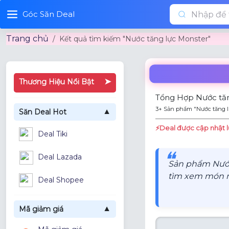
Góc Săn Deal
Trang chủ
Kết quả tìm kiếm "Nước tăng lực Monster"
➤
Thương Hiệu Nổi Bật
Tổng Hợp Nước tăn
3+ Sản phẩm "Nước tăng l
Săn Deal Hot
▼
⚡️Deal được cập nhật l
Deal Tiki
❝
Deal Lazada
Sản phẩm Nước
tìm xem món mì
Deal Shopee
Mã giảm giá
▼