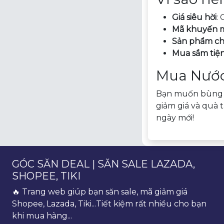
Giá siêu hời
:
Mã khuyến m
Sản phẩm ch
Mua sắm tiện
Mua Nước 
Bạn muốn bùng n
giảm giá và quà 
ngày mới!
GÓC SĂN DEAL | SĂN SALE LAZADA,
SHOPEE, TIKI
🔥 Trang web giúp bạn săn sale, mã giảm giá
Shopee, Lazada, Tiki...Tiết kiệm rất nhiều cho bạn
khi mua hàng...