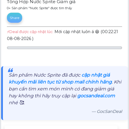
Tổng Hợp Nước Sprite Giảm giá
0+ Sản phẩm "Nước Sprite" được tìm thấy
Share
Mới cập nhật luôn á 😆 (00:22:21
⚡️Deal được cập nhật lúc:
08-08-2026 )
❝
Sản phẩm Nước Sprite đã được
cập nhật giá
khuyến mãi liên tục từ shop mall chính hãng
. Khi
bạn cần tìm xem món mình có đang giảm giá
hay không thì hãy truy cập lại
gocsandeal.com
nhé 🥰.
— GocSanDeal
Mô tả sản phẩm