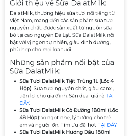
Giới thiệu về Sữa DalatMilk:
DalatMilk, thương hiệu sữa tươi nổi tiếng từ
Việt Nam, mang đến các sản phẩm sữa tươi
nguyên chất, được sản xuất từ nguồn sữa
bò tại cao nguyên Đà Lạt. Sữa DalatMilk nổi
bật với vị ngon tự nhiên, giàu dinh dưỡng,
phù hợp cho mọi lứa tuổi.
Những sản phẩm nổi bật của
Sữa DalatMilk:
Sữa Tươi DalatMilk Tiệt Trùng 1L (Lốc 4
Hộp)
: Sữa tươi nguyên chất, giàu canxi,
tiện lợi cho gia đình. Săn deal giá rẻ
TẠI
ĐÂY
.
Sữa Tươi DalatMilk Có Đường 180ml (Lốc
48 Hộp)
: Vị ngọt nhẹ, lý tưởng cho trẻ
em và người lớn. Tìm ưu đãi hot
TẠI ĐÂY
.
Sữa Tươi DalatMilk Hương Dâu 180ml