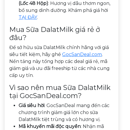
(Lốc 48 Hộp)
: Hương vị dâu thơm ngon,
bổ sung dinh dưỡng. Khám phá giá hời
TẠI ĐÂY
.
Mua Sữa DalatMilk giá rẻ ở
đâu?
Để sở hữu sữa DalatMilk chính hãng với giá
siêu tiết kiệm, hãy ghé
GocSanDeal.com
.
Nền tảng này tổng hợp các deal giá rẻ, mã
giảm giá và ưu đãi freeship từ các nhà cung
cấp uy tín.
Vì sao nên mua Sữa DalatMilk
tại GocSanDeal.com?
Giá siêu hời
: GocSanDeal mang đến các
chương trình giảm giá lớn cho sữa
DalatMilk tiệt trùng và có hương vị.
Mã khuyến mãi độc quyền
: Nhận mã