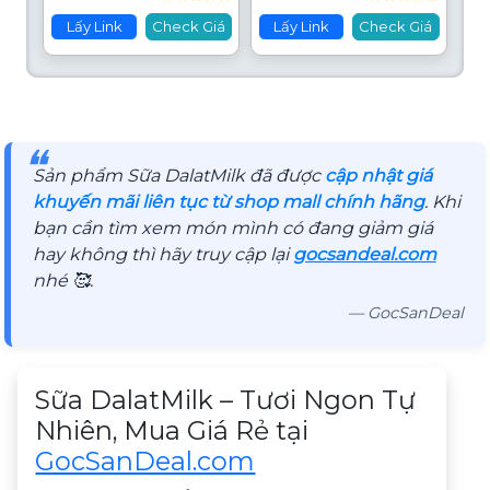
Lấy Link
Check Giá
Lấy Link
Check Giá
❝
Sản phẩm Sữa DalatMilk đã được
cập nhật giá
khuyến mãi liên tục từ shop mall chính hãng
. Khi
bạn cần tìm xem món mình có đang giảm giá
hay không thì hãy truy cập lại
gocsandeal.com
nhé 🥰.
— GocSanDeal
Mô tả sản phẩm
Sữa DalatMilk – Tươi Ngon Tự
Nhiên, Mua Giá Rẻ tại
GocSanDeal.com