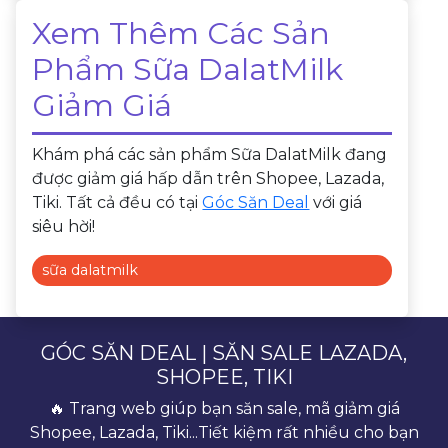
Xem Thêm Các Sản
Phẩm Sữa DalatMilk
Giảm Giá
Khám phá các sản phẩm Sữa DalatMilk đang
được giảm giá hấp dẫn trên Shopee, Lazada,
Tiki. Tất cả đều có tại
Góc Săn Deal
với giá
siêu hời!
sữa dalatmilk
GÓC SĂN DEAL | SĂN SALE LAZADA,
SHOPEE, TIKI
🔥 Trang web giúp bạn săn sale, mã giảm giá
Shopee, Lazada, Tiki...Tiết kiệm rất nhiều cho bạn