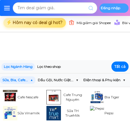
Đăng nhập
Deal Shopee
Deal Lazada
Deal Tiki
Danh mụ
Trang chủ
Hôm nay có deal gì hot?
Mã giảm giá Shopee
Bài 
Tất cả
Lọc Ngành Hàng
Lọc theo shop
Sữa, Bia, Cafe...
Dầu Gội, Nước Giặt...
Điện thoại & Phụ kiện
Cafe Trung
Cafe Nescafe
Bia Tiger
Nguyên
Sữa TH
Sữa Vinamilk
Pepsi
TrueMilk