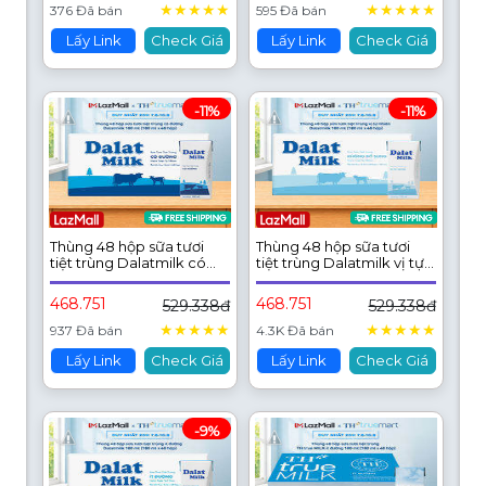
★
★
★
★
★
★
★
★
★
★
376 Đã bán
595 Đã bán
Lấy Link
Check Giá
Lấy Link
Check Giá
-11%
-11%
Thùng 48 hộp sữa tươi
Thùng 48 hộp sữa tươi
tiệt trùng Dalatmilk có
tiệt trùng Dalatmilk vị tự
đường 180 ml (180 ml x
nhiên 180 ml (180 ml x 48)
48)
468.751
468.751
529.338đ
529.338đ
★
★
★
★
★
★
★
★
★
★
937 Đã bán
4.3K Đã bán
Lấy Link
Check Giá
Lấy Link
Check Giá
-9%