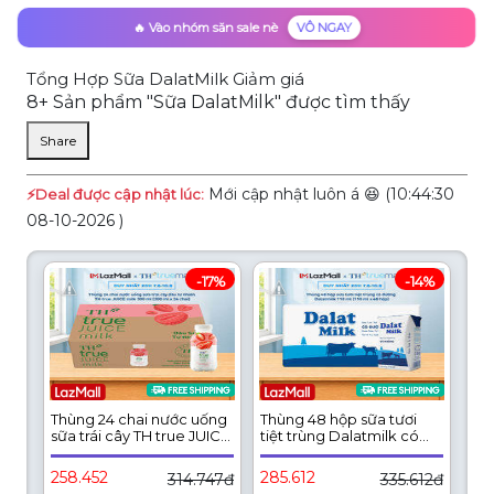
🔥 Vào nhóm săn sale nè
VÔ NGAY
Tổng Hợp Sữa DalatMilk Giảm giá
8+ Sản phẩm "Sữa DalatMilk" được tìm thấy
Share
Mới cập nhật luôn á 😆 (10:44:30
⚡️Deal được cập nhật lúc:
08-10-2026 )
-17%
-14%
Thùng 24 chai nước uống
Thùng 48 hộp sữa tươi
sữa trái cây TH true JUICE
tiệt trùng Dalatmilk có
milk dâu tự nhiên 300 ml
đường 110 ml (110 ml x 48)
(300 ml x 24)
258.452
285.612
314.747đ
335.612đ