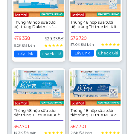
Thùng 48 hộp sữa tươi
Thùng 48 hộp sữa tươi
tiệt trùng Dalatmilk ít
tiệt trùng TH true MILK ít
đường 180 ml (180 ml x
đường 180 ml (180 ml x
48)
48)
479.338
576.720
529.338đ
★
★
★
★
★
57.0K Đã bán
★
★
★
★
★
6.2K Đã bán
Lấy Link
Check Giá
Lấy Link
Check Giá
Thùng 48 hộp sữa tươi
Thùng 48 hộp sữa tươi
tiệt trùng TH true MILK ít
tiệt trùng TH true MILK có
đường 110 ml (110 ml x 48)
đường 110 ml (110 ml x 48)
367.701
367.701
★
★
★
★
★
★
★
★
★
★
14.3K Đã bán
2.8K Đã bán