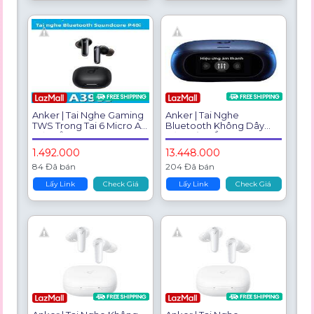
Mic Al Clear Calls, Long
Battery Life, Model:
A3957
Anker | Tai Nghe Gaming
Anker | Tai Nghe
TWS Trong Tai 6 Micro AI
Bluetooth Không Dây
Giảm Âm
Hủy Tiếng Ồn AI Cho Hội
Nghị
1.492.000
13.448.000
84 Đã bán
204 Đã bán
Lấy Link
Check Giá
Lấy Link
Check Giá