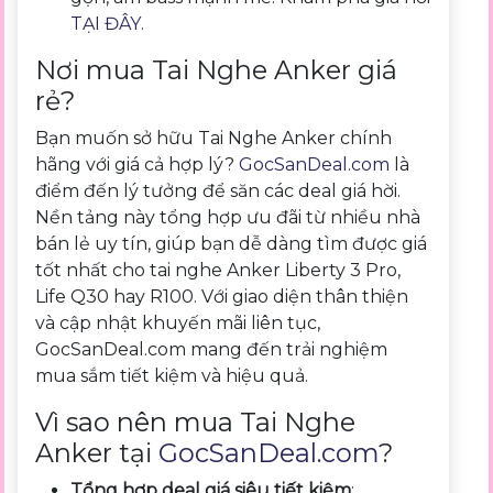
TẠI ĐÂY
.
Nơi mua Tai Nghe Anker giá
rẻ?
Bạn muốn sở hữu Tai Nghe Anker chính
hãng với giá cả hợp lý?
GocSanDeal.com
là
điểm đến lý tưởng để săn các deal giá hời.
Nền tảng này tổng hợp ưu đãi từ nhiều nhà
bán lẻ uy tín, giúp bạn dễ dàng tìm được giá
tốt nhất cho tai nghe Anker Liberty 3 Pro,
Life Q30 hay R100. Với giao diện thân thiện
và cập nhật khuyến mãi liên tục,
GocSanDeal.com mang đến trải nghiệm
mua sắm tiết kiệm và hiệu quả.
Vì sao nên mua Tai Nghe
Anker tại
GocSanDeal.com
?
Tổng hợp deal giá siêu tiết kiệm
: