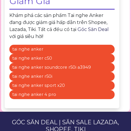
Giảm Giá
Khám phá các sản phẩm Tai nghe Anker
đang được giảm giá hấp dẫn trên Shopee,
Lazada, Tiki. Tất cả đều có tại
Góc Săn Deal
với giá siêu hời!
tai nghe anker
tai nghe anker c50
tai nghe anker soundcore r50i a3949
tai nghe anker r50i
tai nghe anker sport x20
tai nghe anker 4 pro
GÓC SĂN DEAL | SĂN SALE LAZADA,
SHOPEE, TIKI