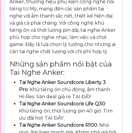
Anker, thương hiệu phụ kiện công nghệ nổi
tiếng từ Mỹ, mang đến các sản phẩm tai
nghe với âm thanh sắc nét, thiết kế hiện đại
và giá cả phải chăng. Với công nghệ khử
tiếng ồn và thời lượng pin dài, tai nghe Anker
phù hợp cho nghe nhạc, làm việc và chơi
game. Đây là lựa chọn lý tưởng cho những ai
cần tai nghe chất lượng với chi phí hợp lý.
Những sản phẩm nổi bật của
Tai Nghe Anker:
Tai Nghe Anker Soundcore Liberty 3
Pro
: Khử tiếng ồn chủ động, âm thanh
Hi-Res. Săn deal giá rẻ
TẠI ĐÂY
.
Tai Nghe Anker Soundcore Life Q30
:
Khử tiếng ồn, thời lượng pin 40 giờ. Tìm
ưu đãi hot
TẠI ĐÂY
.
Tai Nghe Anker Soundcore R100
: Nhỏ
gọn, âm bass mạnh mẽ. Khám phá giá hời