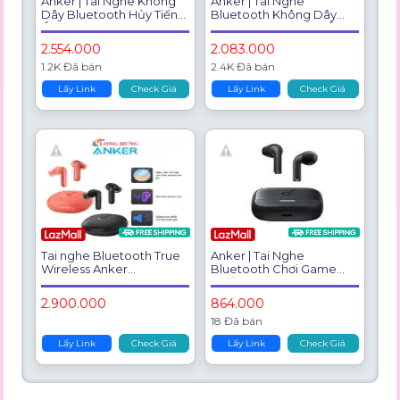
Anker | Tai Nghe Không
Anker | Tai Nghe
Dây Bluetooth Hủy Tiếng
Bluetooth Không Dây
Ồn
Trong Tai Hủy Tiếng Ồn
Chủ Động
2.554.000
2.083.000
1.2K Đã bán
2.4K Đã bán
Lấy Link
Check Giá
Lấy Link
Check Giá
Tai nghe Bluetooth True
Anker | Tai Nghe
Wireless Anker
Bluetooth Chơi Game
Soundcore Life P3 A3939
Chống Nước Dung Lượng
- Hàng chính hãng - Tăng
Pin Lâu
2.900.000
864.000
cường âm BassUP, 6
18 Đã bán
micro
Lấy Link
Check Giá
Lấy Link
Check Giá