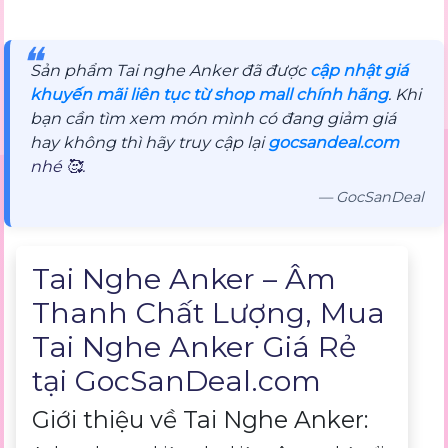
❝
Sản phẩm Tai nghe Anker đã được
cập nhật giá
khuyến mãi liên tục từ shop mall chính hãng
. Khi
bạn cần tìm xem món mình có đang giảm giá
hay không thì hãy truy cập lại
gocsandeal.com
nhé 🥰.
— GocSanDeal
Mô tả sản phẩm
Tai Nghe Anker – Âm
Thanh Chất Lượng, Mua
Tai Nghe Anker Giá Rẻ
tại
GocSanDeal.com
Giới thiệu về Tai Nghe Anker: