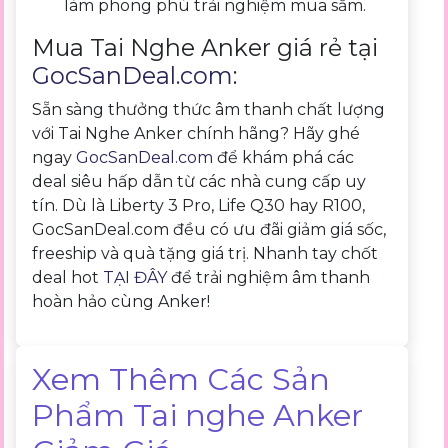
làm phong phú trải nghiệm mua sắm.
Mua Tai Nghe Anker giá rẻ tại
GocSanDeal.com
:
Sẵn sàng thưởng thức âm thanh chất lượng
với Tai Nghe Anker chính hãng? Hãy ghé
ngay
GocSanDeal.com
để khám phá các
deal siêu hấp dẫn từ các nhà cung cấp uy
tín. Dù là Liberty 3 Pro, Life Q30 hay R100,
GocSanDeal.com đều có ưu đãi giảm giá sốc,
freeship và quà tặng giá trị. Nhanh tay chốt
deal hot
TẠI ĐÂY
để trải nghiệm âm thanh
hoàn hảo cùng Anker!
Xem Thêm Các Sản
Phẩm Tai nghe Anker