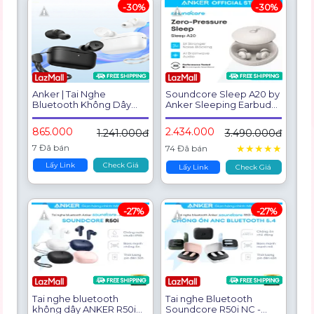
-30%
-30%
Anker | Tai Nghe
Soundcore Sleep A20 by
Bluetooth Không Dây
Anker Sleeping Earbuds
Chơi Game
Noise Blocking Sleep
Headphones, Small
865.000
2.434.000
1.241.000đ
3.490.000đ
Design for Side Sleepers,
80H Playtime, Stream
7 Đã bán
★
★
★
★
★
74 Đã bán
Content via Bluetooth
Lấy Link
Check Giá
5.3, Sleep Monitor
Lấy Link
Check Giá
-27%
-27%
Tai nghe bluetooth
Tai nghe Bluetooth
không dây ANKER R50i
Soundcore R50i NC -