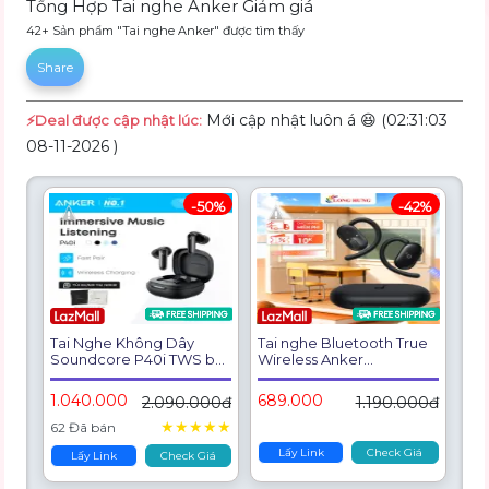
Tổng Hợp Tai nghe Anker Giảm giá
42+ Sản phẩm "Tai nghe Anker" được tìm thấy
Share
Mới cập nhật luôn á 😆 (02:31:03
⚡️Deal được cập nhật lúc:
08-11-2026 )
-50%
-42%
Tai Nghe Không Dây
Tai nghe Bluetooth True
Soundcore P40i TWS by
Wireless Anker
Anker ANC Wireless
Soundcore V20i A3876 -
Earbuds Heavy Bass, 60H
Thiết kế dạng in-ear với
1.040.000
689.000
2.090.000đ
1.190.000đ
Playtime, 2-in-1 Case and
đầu mút mềm, Âm thanh
Phone Stand Headset
sắc nét bass mạnh mẽ,
★
★
★
★
★
62 Đã bán
IPX5, Wireless Charging,
Lấy Link
Check Giá
Bluetooth 5.3 Phone
Lấy Link
Check Giá
Holder