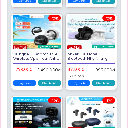
Faster Charging, Studio-
Lấy Link
Check Giá
Lấy Link
Check Giá
Level Hi-Fi Music, Clear
Calls with 6 Mics and AI
-12%
-12%
Tai nghe Bluetooth True
Anker | Tai Nghe
Wireless Open-ear Anker
Bluetooth Nhẹ Nhàng
Soundcore V40i A3878 -
Thoải Mái Phù Hợp Chơi
Hàng chính hãng - Thiết
Game
1.299.000
872.000
1.490.000đ
996.000đ
kế mở, nghe nhạc 6 giờ,
đàm thoại rõ ràng nhờ AI
18 Đã bán
Lấy Link
Check Giá
Lấy Link
Check Giá
-12%
-11%