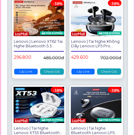
-38%
-38%
Lenovo | Lenovo XT62 Tai
Lenovo | Tai Nghe Không
Nghe Bluetooth 5.3
Dây Lenovo LP5 Pro
Không Dây HiFi Tai Nghe
Bluetooth 5.4 TWS, Âm
Nhét Tai Thể Thao Có Mic
Thanh HiFi, Chơi Game,
296.800
429.600
485.000đ
702.000đ
Điều Khiển Cảm Ứng
Thể Thao, Điều Khiển
Giảm Tiếng Ồn Chống
Cảm Ứng, Tích Hợp Micro
Nước
Và Chống Nước
Lấy Link
Check Giá
Lấy Link
Check Giá
-38%
-38%
Lenovo | Tai Nghe
Lenovo | Tai Nghe
Lenovo XT53 Bluetooth
Bluetooth Lenovo LP5