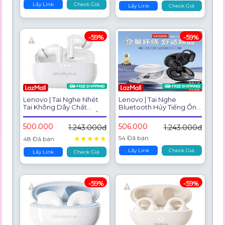
Lấy Link
Check Giá
Lấy Link
Check Giá
-59%
-59%
Lenovo | Tai Nghe Nhét
Lenovo | Tai Nghe
Tai Không Dây Chất
Bluetooth Hủy Tiếng Ồn
Lượng Cao Hủy Tiếng Ồn
Không Dây Mang Sau Tai
500.000
506.000
1.243.000đ
1.243.000đ
★
★
★
★
★
54 Đã bán
48 Đã bán
Lấy Link
Check Giá
Lấy Link
Check Giá
-59%
-59%