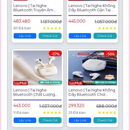
Lenovo | Tai Nghe
Lenovo | Tai Nghe Không
Bluetooth Truyền Âm
Dây Bluetooth Gắn Tai
Xương Thể Thao Kháng
Hủy Tiếng Ồn Thể Thao
Ồn
Mới 2026
483.480
445.000
1.137.000đ
1.057.000đ
★
★
★
★
★
★
★
★
★
★
611 Đã bán
Lấy Link
Check Giá
Lấy Link
Check Giá
-57%
-56%
Lenovo | Tai Nghe
Lenovo | Tai Nghe Không
Bluetooth Chất Lượng
Dây Bluetooth Chơi
Cao Giảm Âm, Pin Dài
Game Thể Thao Hủy
Tiếng Ồn HiFi
443.000
299.320
1.037.000đ
688.000đ
★
★
★
★
★
★
★
★
★
★
11 Đã bán
25 Đã bán
Lấy Link
Check Giá
Lấy Link
Check Giá