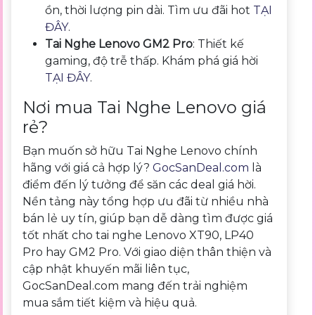
ồn, thời lượng pin dài. Tìm ưu đãi hot
TẠI
ĐÂY
.
Tai Nghe Lenovo GM2 Pro
: Thiết kế
gaming, độ trễ thấp. Khám phá giá hời
TẠI ĐÂY
.
Nơi mua Tai Nghe Lenovo giá
rẻ?
Bạn muốn sở hữu Tai Nghe Lenovo chính
hãng với giá cả hợp lý?
GocSanDeal.com
là
điểm đến lý tưởng để săn các deal giá hời.
Nền tảng này tổng hợp ưu đãi từ nhiều nhà
bán lẻ uy tín, giúp bạn dễ dàng tìm được giá
tốt nhất cho tai nghe Lenovo XT90, LP40
Pro hay GM2 Pro. Với giao diện thân thiện và
cập nhật khuyến mãi liên tục,
GocSanDeal.com mang đến trải nghiệm
mua sắm tiết kiệm và hiệu quả.