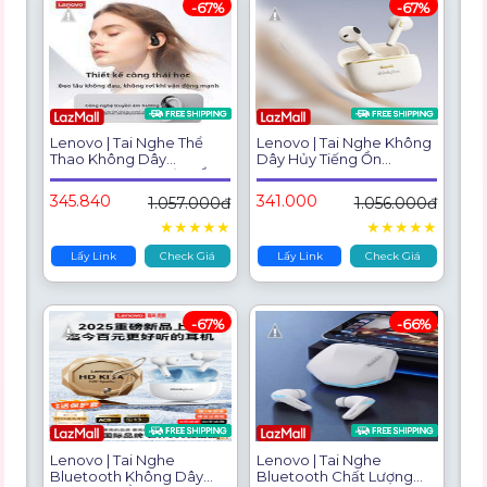
-67%
-67%
Lenovo | Tai Nghe Thể
Lenovo | Tai Nghe Không
Thao Không Dây
Dây Hủy Tiếng Ồn
Bluetooth Hủy Tiếng Ồn
Bluetooth Dài Lâu
Mở Tai
345.840
341.000
1.057.000đ
1.056.000đ
★
★
★
★
★
★
★
★
★
★
Lấy Link
Check Giá
Lấy Link
Check Giá
-67%
-66%
Lenovo | Tai Nghe
Lenovo | Tai Nghe
Bluetooth Không Dây
Bluetooth Chất Lượng