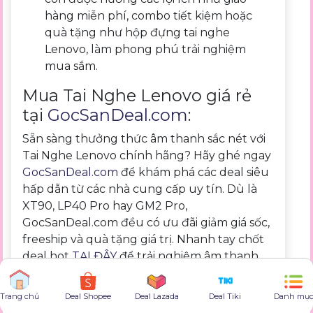
hàng miễn phí, combo tiết kiệm hoặc
quà tặng như hộp đựng tai nghe
Lenovo, làm phong phú trải nghiệm
mua sắm.
Mua Tai Nghe Lenovo giá rẻ
tại
GocSanDeal.com
:
Sẵn sàng thưởng thức âm thanh sắc nét với
Tai Nghe Lenovo chính hãng? Hãy ghé ngay
GocSanDeal.com
để khám phá các deal siêu
hấp dẫn từ các nhà cung cấp uy tín. Dù là
XT90, LP40 Pro hay GM2 Pro,
GocSanDeal.com đều có ưu đãi giảm giá sốc,
freeship và quà tặng giá trị. Nhanh tay chốt
deal hot
TẠI ĐÂY
để trải nghiệm âm thanh
hoàn hảo cùng Lenovo!
Deal Shopee
Deal Lazada
Deal Tiki
Danh mụ
Trang chủ