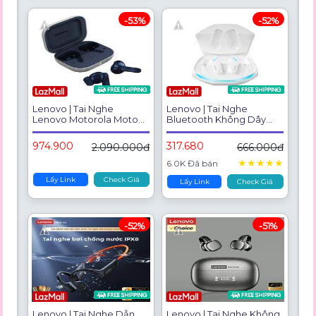
-53%
-52%
Lenovo | Tai Nghe
Lenovo | Tai Nghe
Lenovo Motorola Moto
Bluetooth Không Dây
Buds Bluetooth 5.3 Tai
Chơi Game Kiểu Đặt
Nghe Không Dây Trong
Trong Tai Giảm Tiếng Ồn
974.900
317.680
2.090.000đ
666.000đ
Tai Có Khả Năng Giảm
Chất Lượng Cao
Tiếng Ồn Chủ Động AI
★
★
★
★
★
6.0K Đã bán
IPX4 Chống Nước
Lấy Link
Check Giá
Lấy Link
Check Giá
-52%
-51%
Lenovo | Tai Nghe Dẫn
Lenovo | Tai Nghe Không