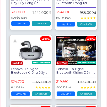
Dây Hủy Tiếng Ồn
Bluetooth Trong Tai
Bluetooth Dài Lâu
Không Dây Giảm Ồn
382.000
294.000
1.242.000đ
958.000đ
601 Đã bán
★
★
★
★
★
85 Đã bán
Lấy Link
Check Giá
Lấy Link
Check Giá
-68%
-68%
Lenovo | Tai Nghe
Lenovo | Tai Nghe
Bluetooth Không Dây
Bluetooth Không Dây In-
Trong Tai Hủy Tiếng Ồn
Ear Chuyên Game Thời
Lượng Pin Dài
324.720
319.560
1.022.000đ
1.023.000đ
★
★
★
★
★
★
★
★
★
★
614 Đã bán
600 Đã bán
Lấy Link
Check Giá
Lấy Link
Check Giá