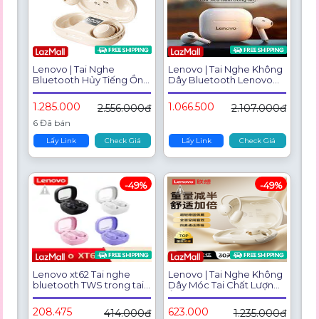
Lenovo | Tai Nghe
Lenovo | Tai Nghe Không
Bluetooth Hủy Tiếng Ồn
Dây Bluetooth Lenovo
Giúp Ngủ
LP40TWS Tai Nghe Thể
Thao Điều Khiển Bằng
1.285.000
1.066.500
2.556.000đ
2.107.000đ
Cảm Ứng Tai Nghe Âm
Thanh Nổi Cho Điện Thoại
6 Đã bán
Android Chống Nước Có
Lấy Link
Check Giá
Lấy Link
Check Giá
Mic
-49%
-49%
Lenovo xt62 Tai nghe
Lenovo | Tai Nghe Không
bluetooth TWS trong tai
Dây Móc Tai Chất Lượng
đúng tai nghe không dây
Âm Thanh Cao, ĐeoThoải
Bluetooth 5.3 Tai nghe
Mái
208.475
623.000
414.000đ
1.235.000đ
chơi game, Micrô tích