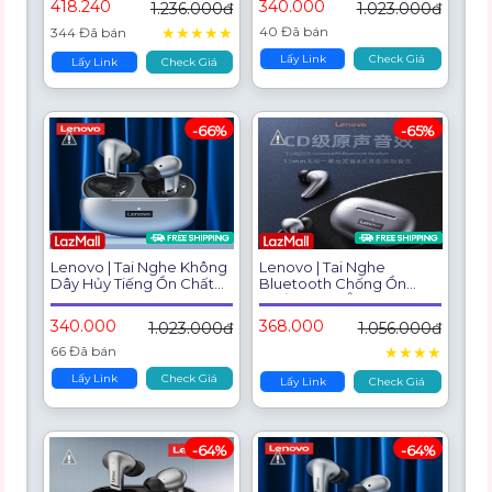
418.240
340.000
1.236.000đ
1.023.000đ
Thanh Cao Cấp
★
★
★
★
★
40 Đã bán
344 Đã bán
Lấy Link
Check Giá
Lấy Link
Check Giá
-66%
-65%
Lenovo | Tai Nghe Không
Lenovo | Tai Nghe
Dây Hủy Tiếng Ồn Chất
Bluetooth Chống Ồn
Lượng Cao
Chất Lượng Âm Thanh
Cao Cho Thể Thao
340.000
368.000
1.023.000đ
1.056.000đ
66 Đã bán
★
★
★
★
Lấy Link
Check Giá
Lấy Link
Check Giá
-64%
-64%