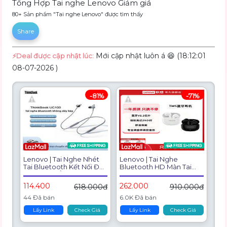
Tổng Hợp Tai nghe Lenovo Giảm giá
80+ Sản phẩm "Tai nghe Lenovo" được tìm thấy
Share
Mới cập nhật luôn á 😆 (18:12:01
⚡️Deal được cập nhật lúc:
08-07-2026 )
-81%
-71%
Lenovo | Tai Nghe Nhét
Lenovo | Tai Nghe
Tai Bluetooth Kết Nối Đôi
Bluetooth HD Màn Tai
Hủy Tiếng Ồn
Thoải Mái
114.400
262.000
618.000đ
910.000đ
44 Đã bán
6.0K Đã bán
Lấy Link
Check Giá
Lấy Link
Check Giá