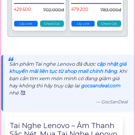
V5.4 Tai Nghe Chơi Game
TWS Tai Nghe Thể Thao
TWS Có Màn Hình Hiển
Không Dây Với Chế Độ
429.600
479.200
702.000đ
783.000đ
Thị Nguồn LED Chống
Kép Chơi Game HD Mic &
Nước Chống Mồ Hôi Tai
Tuổi Thọ Pin Dài Chống
Nghe Nhét Tai Không
Nước Trong Tai
Lấy Link
Check Giá
Lấy Link
Check Giá
Dây Điều Khiển Bằng
Cảm Ứng
❝
Sản phẩm Tai nghe Lenovo đã được
cập nhật giá
khuyến mãi liên tục từ shop mall chính hãng
. Khi
bạn cần tìm xem món mình có đang giảm giá
hay không thì hãy truy cập lại
gocsandeal.com
nhé 🥰.
— GocSanDeal
Mô tả sản phẩm
Tai Nghe Lenovo – Âm Thanh
Sắc Nét, Mua Tai Nghe Lenovo