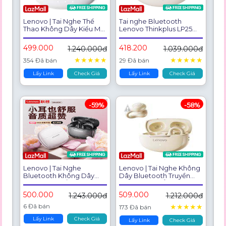
Lenovo | Tai Nghe Thể
Tai nghe Bluetooth
Thao Không Dây Kiểu Mở
Lenovo Thinkplus LP25
Hủy Tiếng Ồn Chất Lượng
Dạng Kẹp Thiết Kế Mở
Cao
Chống Ồn Và Chống
499.000
418.200
1.240.000đ
1.039.000đ
Nước
★
★
★
★
★
★
★
★
★
★
354 Đã bán
29 Đã bán
Lấy Link
Check Giá
Lấy Link
Check Giá
-59%
-58%
Lenovo | Tai Nghe
Lenovo | Tai Nghe Không
Bluetooth Không Dây
Dây Bluetooth Truyền
Kiểu Nửa Tai Âm Thanh
Động Xương Ở Cài Vai
Cao Cấp
500.000
509.000
1.243.000đ
1.212.000đ
6 Đã bán
★
★
★
★
★
173 Đã bán
Lấy Link
Check Giá
Lấy Link
Check Giá