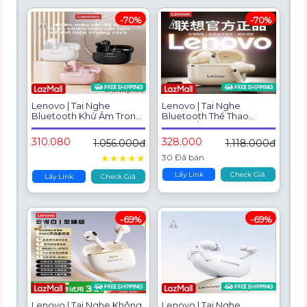
-70%
-70%
Lenovo | Tai Nghe
Lenovo | Tai Nghe
Bluetooth Khử Âm Trong
Bluetooth Thể Thao
Tai
Chống Ồn Chất Lượng
Cao
310.080
328.000
1.056.000đ
1.118.000đ
★
★
★
★
★
30 Đã bán
Lấy Link
Check Giá
Lấy Link
Check Giá
-69%
-69%
Lenovo | Tai Nghe Không
Lenovo | Tai Nghe