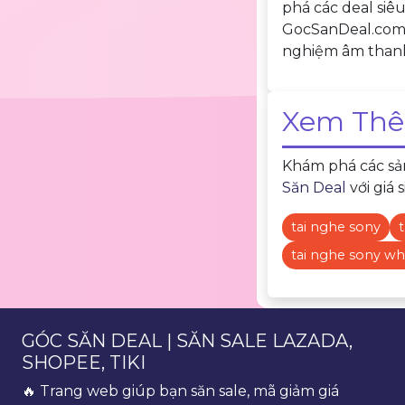
phá các deal si
GocSanDeal.com đ
nghiệm âm thanh
Xem Thê
Khám phá các sản
Săn Deal
với giá s
tai nghe sony
tai nghe sony w
GÓC SĂN DEAL | SĂN SALE LAZADA,
SHOPEE, TIKI
🔥 Trang web giúp bạn săn sale, mã giảm giá