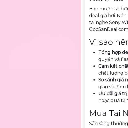
Bạn muốn sở hữu
deal giá hời. Nề
tai nghe Sony WH
GocSanDeal.com 
Vì sao nê
Tổng hợp deal
quyền và fla
Cam kết chấ
chất lượng c
So sánh giá
gian và đảm 
Ưu đãi giá tr
hoặc quà tặ
Mua Tai N
Sẵn sàng thưởng