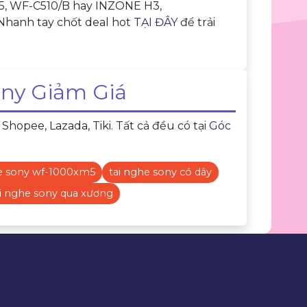
M5, WF-C510/B hay INZONE H3,
. Nhanh tay chốt deal hot
TẠI ĐÂY
để trải
ny Giảm Giá
opee, Lazada, Tiki. Tất cả đều có tại
Góc
he sony wf-1000xm5
tai nghe sony có dây
ai nghe sony qua xương