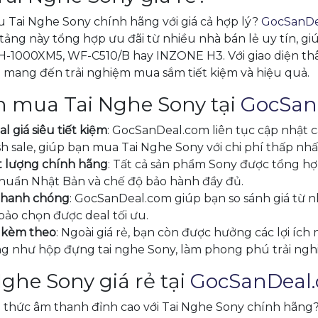
 Tai Nghe Sony chính hãng với giá cả hợp lý?
GocSanDe
n tảng này tổng hợp ưu đãi từ nhiều nhà bán lẻ uy tín, g
-1000XM5, WF-C510/B hay INZONE H3. Với giao diện thân
mang đến trải nghiệm mua sắm tiết kiệm và hiệu quả.
n mua Tai Nghe Sony tại
GocSan
 giá siêu tiết kiệm
: GocSanDeal.com liên tục cập nhật 
sh sale, giúp bạn mua Tai Nghe Sony với chi phí thấp nhấ
t lượng chính hãng
: Tất cả sản phẩm Sony được tổng hợ
huẩn Nhật Bản và chế độ bảo hành đầy đủ.
 nhanh chóng
: GocSanDeal.com giúp bạn so sánh giá từ nhi
bảo chọn được deal tối ưu.
ị kèm theo
: Ngoài giá rẻ, bạn còn được hưởng các lợi íc
ng như hộp đựng tai nghe Sony, làm phong phú trải ng
ghe Sony giá rẻ tại
GocSanDeal
 thức âm thanh đỉnh cao với Tai Nghe Sony chính hãng