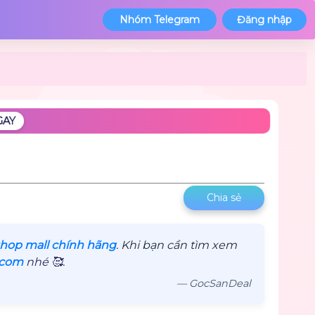
Nhóm Telegram
Đăng nhập
GAY
Chia sẻ
 shop mall chính hãng
. Khi bạn cần tìm xem
.com
nhé 🥰.
— GocSanDeal