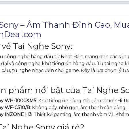
 Sony – Âm Thanh Đỉnh Cao, Mua
nDeal.com
u về Tai Nghe Sony:
ệu công nghệ hàng đầu từ Nhật Bản, mang đến các sản 
ện đại và công nghệ khử tiếng ồn hàng đầu. Từ tai nghe
cầu, từ nghe nhạc đến chơi game. Đây là lựa chọn lý t
n phẩm nổi bật của Tai Nghe So
ony WH-1000XM5
: Khử tiếng ồn hàng đầu, âm thanh Hi-Re
ny WF-C510/B
: Không dây, nhỏ gọn, âm thanh cân bằng. 
ny INZONE H3
: Thiết kế gaming, âm thanh vòm 7.1. Khám
ai Nghe Sony giá rẻ?