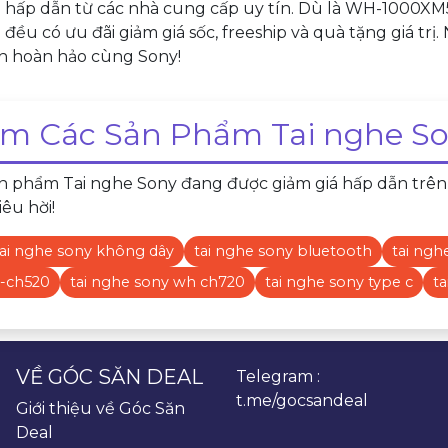
êu hấp dẫn từ các nhà cung cấp uy tín. Dù là WH-1000X
ều có ưu đãi giảm giá sốc, freeship và quà tặng giá trị
 hoàn hảo cùng Sony!
m Các Sản Phẩm Tai nghe So
 phẩm Tai nghe Sony đang được giảm giá hấp dẫn trên Sh
iêu hời!
tai nghe sony không dây
tai nghe sony bluetooth
tai ng
h-ch520
tai nghe sony wh ch720
tai nghe sony type c
t
VỀ GÓC SĂN DEAL
Telegram :
t.me/gocsandeal
Giới thiệu về Góc Săn
Deal