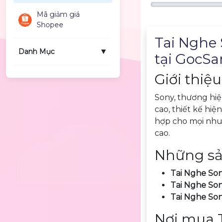
Mã giảm giá
Shopee
Mô tả sản phẩm
Tai Nghe
▼
Danh Mục
tại
GocSa
Giới thiệ
Sony, thương hi
cao, thiết kế hi
hợp cho mọi nhu 
cao.
Những sả
Tai Nghe S
Tai Nghe So
Tai Nghe So
Nơi mua T