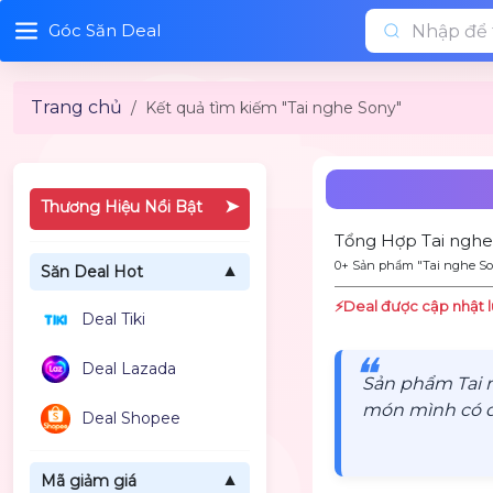
Góc Săn Deal
Trang chủ
Kết quả tìm kiếm "Tai nghe Sony"
➤
Thương Hiệu Nổi Bật
Tổng Hợp Tai nghe
0+ Sản phẩm "Tai nghe So
Săn Deal Hot
▼
⚡️Deal được cập nhật l
Deal Tiki
❝
Deal Lazada
Sản phẩm Tai 
món mình có đa
Deal Shopee
Mã giảm giá
▼