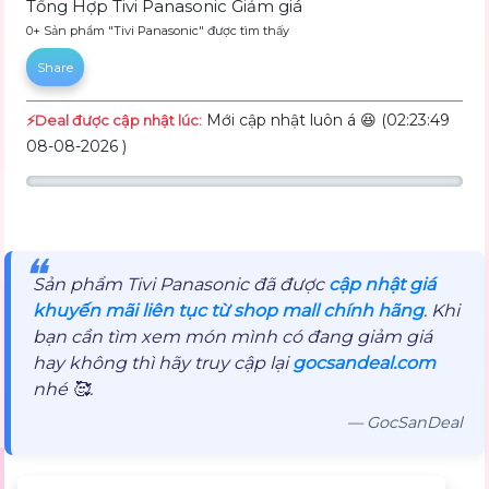
Tổng Hợp Tivi Panasonic Giảm giá
0+ Sản phẩm "Tivi Panasonic" được tìm thấy
Share
Mới cập nhật luôn á 😆 (02:23:49
⚡️Deal được cập nhật lúc:
08-08-2026 )
❝
Sản phẩm Tivi Panasonic đã được
cập nhật giá
khuyến mãi liên tục từ shop mall chính hãng
. Khi
bạn cần tìm xem món mình có đang giảm giá
hay không thì hãy truy cập lại
gocsandeal.com
nhé 🥰.
— GocSanDeal
Mô tả sản phẩm