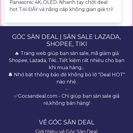
Panasonic 4K, OLED. Nhanh tay chốt deal
hot
TẠI ĐÂY
và nâng cấp không gian giải trí!
GÓC SĂN DEAL | SĂN SALE LAZADA,
SHOPEE, TIKI
🔥 Trang web giúp bạn săn sale, mã giảm giá
Shopee, Lazada, Tiki...Tiết kiệm rất nhiều cho bạn
khi mua hàng...
🔔 Nhớ bật thông báo để không bỏ lỡ "Deal HOT"
nào nhé.
-
✅Gocsandeal.com - Chỉ giúp bạn săn sale giá
rẻ,không bán hàng!
VỀ GÓC SĂN DEAL
Giới thiệu về Góc Săn Deal