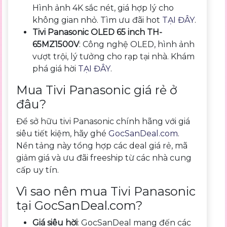
Hình ảnh 4K sắc nét, giá hợp lý cho
không gian nhỏ. Tìm ưu đãi hot
TẠI ĐÂY
.
Tivi Panasonic OLED 65 inch TH-
65MZ1500V
: Công nghệ OLED, hình ảnh
vượt trội, lý tưởng cho rạp tại nhà. Khám
phá giá hời
TẠI ĐÂY
.
Mua Tivi Panasonic giá rẻ ở
đâu?
Để sở hữu tivi Panasonic chính hãng với giá
siêu tiết kiệm, hãy ghé
GocSanDeal.com
.
Nền tảng này tổng hợp các deal giá rẻ, mã
giảm giá và ưu đãi freeship từ các nhà cung
cấp uy tín.
Vì sao nên mua Tivi Panasonic
tại GocSanDeal.com?
Giá siêu hời
: GocSanDeal mang đến các