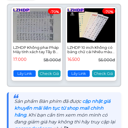
-70%
-70%
LZHDP Không phai Pháp
LZHDP 10 inch Không có
Máy tính xách tay Tây Ban
bảng chữ cái Nhiều màu
Nha Đa ngôn ngữ Tiếng
Trong suốt Ngôn ngữ
17.000
16.500
58.000đ
56.000đ
Anh Nga Bố trí nút bảng
Hình dán bàn phím tiếng
chữ cái Miếng dán bàn
Nga
phím Đề can bàn phím
Màng bảo vệ chữ cái
Lấy Link
Check Giá
Lấy Link
Check Giá
❝
Sản phẩm Bàn phím đã được
cập nhật giá
khuyến mãi liên tục từ shop mall chính
hãng
. Khi bạn cần tìm xem món mình có
đang giảm giá hay không thì hãy truy cập lại