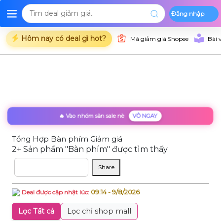
Đăng nhập
Deal Shopee
Deal Lazada
Deal Tiki
Danh mụ
Trang chủ
Hôm nay có deal gì hot?
Mã giảm giá Shopee
Bài 
🔥 Vào nhóm săn sale nè
VÔ NGAY
Tổng Hợp Bàn phím Giảm giá
2+ Sản phẩm "Bàn phím" được tìm thấy
Sắp xếp theo
Share
09:14 - 9/8/2026
Deal được cập nhật lúc:
Lọc Tất cả
Lọc chỉ shop mall