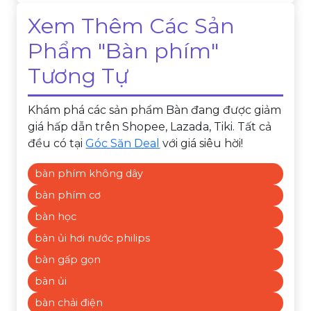
Xem Thêm Các Sản
Phẩm "Bàn phím"
Tương Tự
Khám phá các sản phẩm Bàn đang được giảm
giá hấp dẫn trên Shopee, Lazada, Tiki. Tất cả
đều có tại
Góc Săn Deal
với giá siêu hời!
bàn phím không dây
bàn phím cơ
bàn học
bàn ủi hơi nước philips
bàn gấp gọn
bàn ủi
bàn chải điện