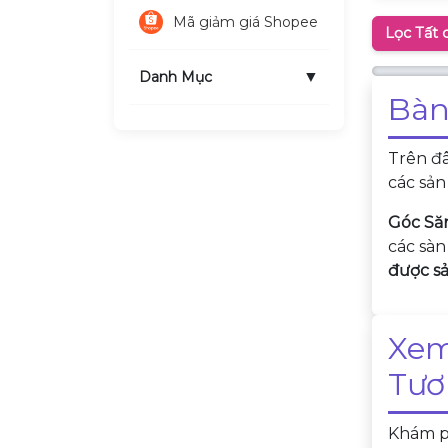
Mã giảm giá Shopee
Lọc Tất 
▼
Danh Mục
Bàn
Trên đ
các sả
Góc Să
các sàn
được sả
Xem
Tươ
Khám ph