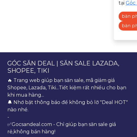
tại
Góc 
bàn p
bàn p
GÓC SĂN DEAL | SĂN SALE LAZADA,
SHOPEE, TIKI
🔥 Trang web giúp bạn săn sale, mã giảm giá
Shopee, Lazada, Tiki...Tiết kiệm rất nhiều cho bạn
khi mua hàng...
🔔 Nhớ bật thông báo để không bỏ lỡ "Deal HOT"
nào nhé.
-
✅Gocsandeal.com - Chỉ giúp bạn săn sale giá
rẻ,không bán hàng!