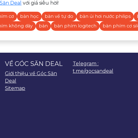
Săn Deal
với giá siêu hời!
hím cơ
bàn học
bàn về tự do
bàn ủi hơi nước philips
hím không dây
bàn
bàn phím logitech
bàn phím cơ sil
VỀ GÓC SĂN DEAL
Telegram :
t.me/gocsandeal
Giới thiệu về Góc Săn
Deal
Sitemap