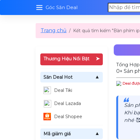
Góc Săn Deal
Trang chủ
Kết quả tìm kiếm "Bàn phím i
➤
Thương Hiệu Nổi Bật
Tổng Hợp
0+ Sản p
Săn Deal Hot
▼
Deal được
Deal Tiki
❝
Deal Lazada
Sản p
Khi bạ
Deal Shopee
nhé 🥰
Mã giảm giá
▼