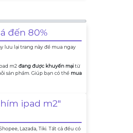
iá đến 80%
y lưu lại trang này để mua ngay
ipad m2
đang được khuyến mại
từ
 mỗi sản phẩm. Giúp bạn có thể
mua
hím ipad m2"
opee, Lazada, Tiki. Tất cả đều có