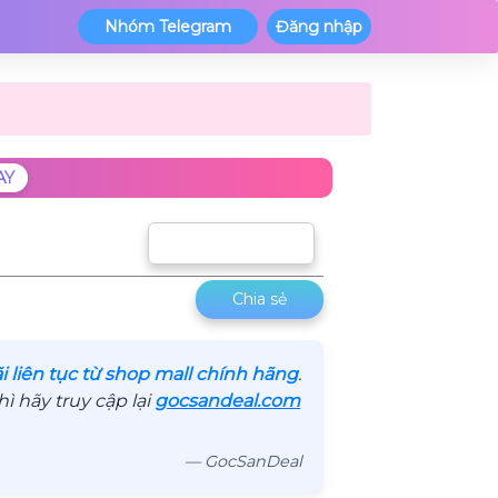
Nhóm Telegram
Đăng nhập
AY
Sắp xếp theo
Chia sẻ
 liên tục từ shop mall chính hãng
.
 hãy truy cập lại
gocsandeal.com
— GocSanDeal