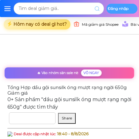
Đăng nhập
Deal Shopee
Deal Lazada
Deal Tiki
Danh mụ
Trang chủ
Hôm nay có deal gì hot?
Mã giảm giá Shopee
Bài 
🔥 Vào nhóm săn sale nè
VÔ NGAY
Tổng Hợp dầu gội sunsilk óng mượt rạng ngời 650g
Giảm giá
0+ Sản phẩm "dầu gội sunsilk óng mượt rạng ngời
650g" được tìm thấy
Sắp xếp theo
Share
18:40 - 8/8/2026
Deal được cập nhật lúc: