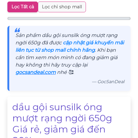
Lọc Tất cả
Lọc chỉ shop mall
❝
Sản phẩm dầu gội sunsilk óng mượt rạng
ngời 650g đã được
cập nhật giá khuyến mãi
liên tục từ shop mall chính hãng
. Khi bạn
cần tìm xem món mình có đang giảm giá
hay không thì hãy truy cập lại
gocsandeal.com
nhé 🥰.
— GocSanDeal
dầu gội sunsilk óng
mượt rạng ngời 650g
Giá rẻ, giảm giá đến