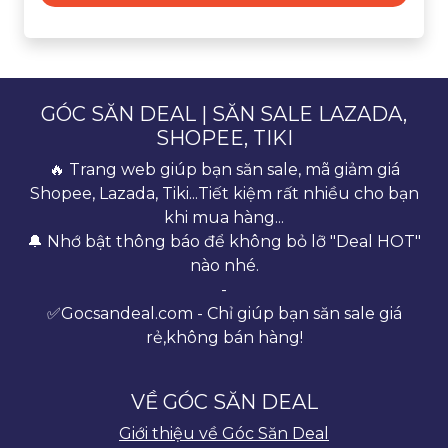
GÓC SĂN DEAL | SĂN SALE LAZADA,
SHOPEE, TIKI
🔥 Trang web giúp bạn săn sale, mã giảm giá
Shopee, Lazada, Tiki...Tiết kiệm rất nhiều cho bạn
khi mua hàng...
🔔 Nhớ bật thông báo để không bỏ lỡ "Deal HOT"
nào nhé.
-
✅Gocsandeal.com - Chỉ giúp bạn săn sale giá
rẻ,không bán hàng!
VỀ GÓC SĂN DEAL
Giới thiệu về Góc Săn Deal