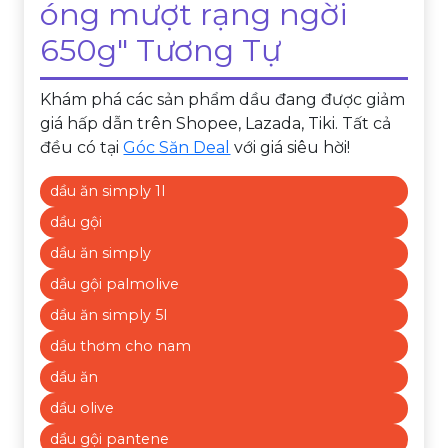
óng mượt rạng ngời
650g" Tương Tự
Khám phá các sản phẩm dầu đang được giảm
giá hấp dẫn trên Shopee, Lazada, Tiki. Tất cả
đều có tại
Góc Săn Deal
với giá siêu hời!
dầu ăn simply 1l
dầu gội
dầu ăn simply
dầu gội palmolive
dầu ăn simply 5l
dầu thơm cho nam
dầu ăn
dầu olive
dầu gội pantene