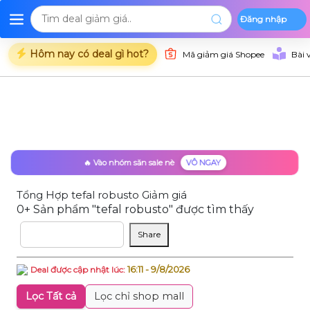
Đăng nhập
Deal Shopee
Deal Lazada
Deal Tiki
Danh mụ
Trang chủ
Hôm nay có deal gì hot?
Mã giảm giá Shopee
Bài 
🔥 Vào nhóm săn sale nè
VÔ NGAY
Tổng Hợp tefal robusto Giảm giá
0+ Sản phẩm "tefal robusto" được tìm thấy
Sắp xếp theo
Share
16:11 - 9/8/2026
Deal được cập nhật lúc:
Lọc Tất cả
Lọc chỉ shop mall