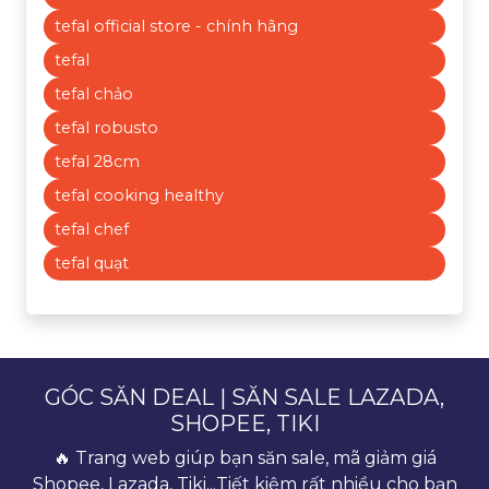
tefal official store - chính hãng
tefal
tefal chảo
tefal robusto
tefal 28cm
tefal cooking healthy
tefal chef
tefal quạt
GÓC SĂN DEAL | SĂN SALE LAZADA,
SHOPEE, TIKI
🔥 Trang web giúp bạn săn sale, mã giảm giá
Shopee, Lazada, Tiki...Tiết kiệm rất nhiều cho bạn