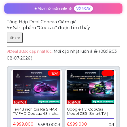
🔥 Vào nhóm săn sale nè
VÔ NGAY
Tổng Hợp Deal Coocaa Giảm giá
5+ Sản phẩm "Coocaa" được tìm thấy
Share
Mới cập nhật luôn á 😆 (08:16:03
⚡️Deal được cập nhật lúc:
08-07-2026 )
-10%
Tivi 43 inch Giá Rẻ SMART
Google Tivi CooCaa
TV FHD Coocaa 43 inch
Model Z85 | Smart TV |
43S3U+ Full HD - tivi giá
HDR10 | Dolby Audio | 32
rẻ - CC Cast, Dolby audio,
inch | 40 inch | 43 inch
4.999.000
6.999.000
5.589.000đ
0đ
Youtube, Hệ điều hành