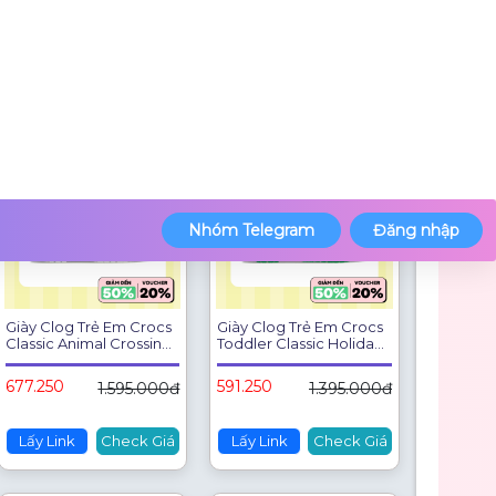
677.250
634.250
1.595.000đ
1.495.000đ
Lấy Link
Check Giá
Lấy Link
Check Giá
-57%
-57%
Giày Clog Trẻ Em Crocs
Giày Clog Trẻ Em Crocs
Classic Animal Crossing
Toddler Classic Holiday
- 210113-90H
Icons Lights - Grass
Green - 211889-3E8
677.250
591.250
1.595.000đ
1.395.000đ
Lấy Link
Check Giá
Lấy Link
Check Giá
-42%
-42%