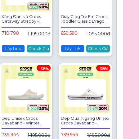
Xăng Đan Nữ Crocs
Giày Clog Trẻ Em Crocs
Getaway Strappy -
Toddler Classic Dragon
Mauve Mist - 209587-
Graphic - Atmosphere
5PS
-212514-1FT
710.790
650.590
1.195.000đ
1.095.000đ
Lấy Link
Check Giá
Lấy Link
Check Giá
-38%
-38%
Dép Unisex Crocs
Dép Quai Ngang Unisex
Bayaband - Winter
Crocs Bayaband -
White - 205392-1LI
205392-126
739.944
739.944
1.195.000đ
1.195.000đ