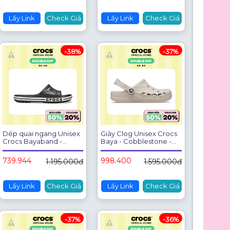
Lấy Link
Check Giá
Lấy Link
Check Giá
-38%
-37%
Dép quai ngang Unisex
Giày Clog Unisex Crocs
Crocs Bayaband -
Baya - Cobblestone -
205392-066
10126-2V3
739.944
998.400
1.195.000đ
1.595.000đ
Lấy Link
Check Giá
Lấy Link
Check Giá
-37%
-36%