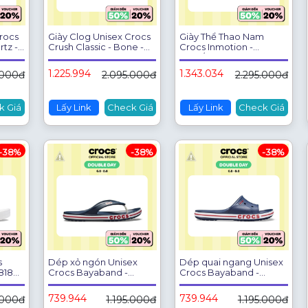
rocs
Giày Clog Unisex Crocs
Giày Thể Thao Nam
rtz -
Crush Classic - Bone -
Crocs Inmotion -
207521-2Y2
Navy/White - 210831-462
1.225.994
1.343.034
.000đ
2.095.000đ
2.295.000đ
k Giá
Lấy Link
Check Giá
Lấy Link
Check Giá
-38%
-38%
-38%
s
Dép xỏ ngón Unisex
Dép quai ngang Unisex
8188-
Crocs Bayaband -
Crocs Bayaband -
205393-4CC
205392-4CC
739.944
739.944
.000đ
1.195.000đ
1.195.000đ