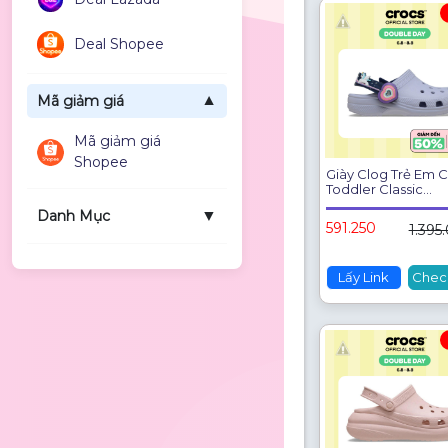
Giày Clog Trẻ Em 
Toddler Classic
Imagination Lights
Strap - Frosted Gr
591.250
1.395
211892-5BO
Lấy Link
Chec