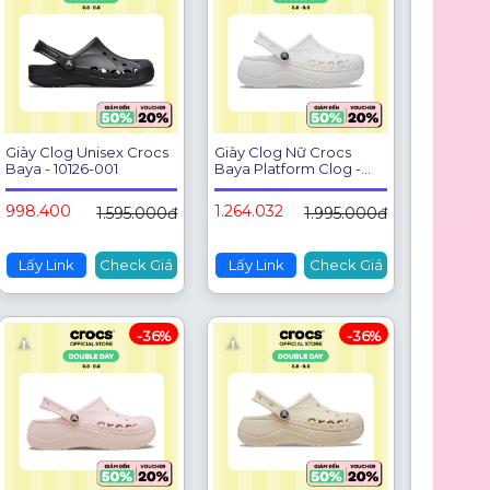
Giày Clog Unisex Crocs
Giày Clog Nữ Crocs
Baya - 10126-001
Baya Platform Clog -
208186-100
998.400
1.264.032
1.595.000đ
1.995.000đ
Lấy Link
Check Giá
Lấy Link
Check Giá
-36%
-36%