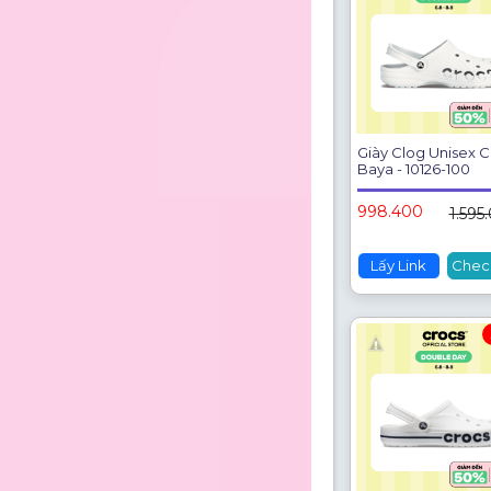
Giày Clog Unisex C
Baya - 10126-100
998.400
1.595
Lấy Link
Chec