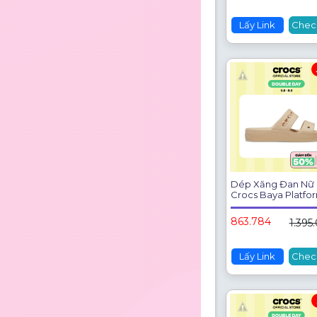
Lấy Link
Chec
Dép Xăng Đan Nữ
Crocs Baya Platfor
Chai - 208188-212
863.784
1.395
Lấy Link
Chec