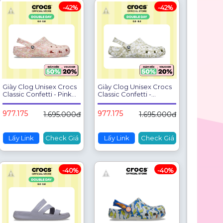
Giày Clog Unisex Crocs
Giày Clog Unisex Crocs
Classic Confetti - Pink
Classic Confetti -
Milk - 212462-7AJ
Summit White - 212462-
2MT
977.175
977.175
1.695.000đ
1.695.000đ
Lấy Link
Check Giá
Lấy Link
Check Giá
-40%
-40%