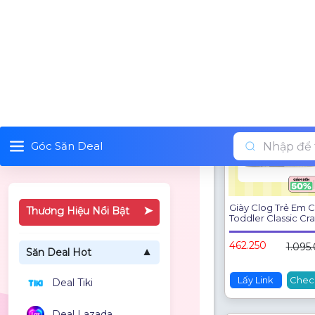
591.250
1.395
211892-4WH
Lấy Link
Chec
Giày Clog Trẻ Em 
Toddler Classic Cr
Daisy - Chalk - 2115
0WV
462.250
1.095
Lấy Link
Chec