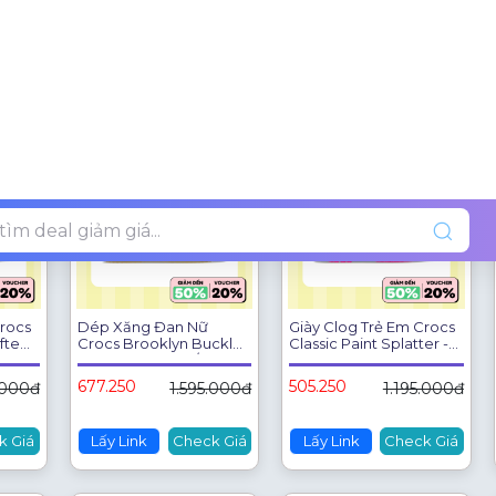
505.250
677.250
.000đ
1.195.000đ
1.595.000đ
k Giá
Lấy Link
Check Giá
Lấy Link
Check Giá
-57%
-57%
-57%
Crocs
Dép Xăng Đan Nữ
Giày Clog Trẻ Em Crocs
afted
Crocs Brooklyn Buckle
Classic Paint Splatter -
84-
Low Low - Chalk/Tan -
Pink Crush - 210349-6TX
211215-00O
677.250
505.250
.000đ
1.595.000đ
1.195.000đ
k Giá
Lấy Link
Check Giá
Lấy Link
Check Giá
-57%
-57%
-42%