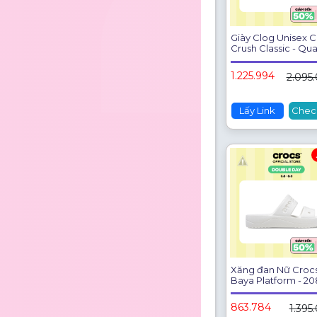
Giày Clog Unisex C
Crush Classic - Qua
207521-6UR
1.225.994
2.095
Lấy Link
Chec
Xăng đan Nữ Croc
Baya Platform - 20
100
863.784
1.395