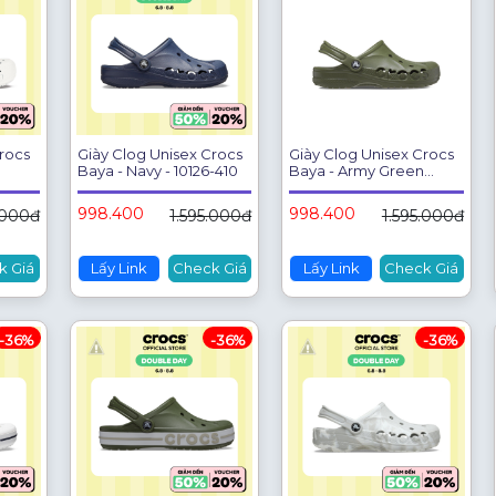
rocs
Giày Clog Unisex Crocs
Giày Clog Unisex Crocs
Baya - Navy - 10126-410
Baya - Army Green
-10126-309
998.400
998.400
.000đ
1.595.000đ
1.595.000đ
k Giá
Lấy Link
Check Giá
Lấy Link
Check Giá
-36%
-36%
-36%