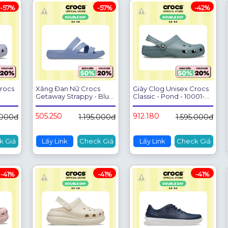
Crocs
Xăng Đan Nữ Crocs
Giày Clog Unisex Crocs
Getaway Strappy - Blue
Classic - Pond - 10001-
 Back
Haze - 209587-453
3YO
ape -
505.250
912.180
.000đ
1.195.000đ
1.595.000đ
k Giá
Lấy Link
Check Giá
Lấy Link
Check Giá
-41%
-41%
-41%