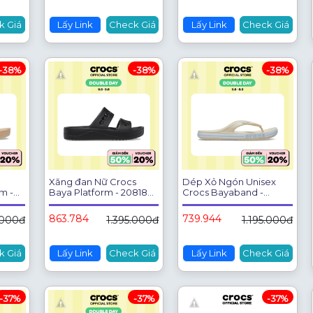
k Giá
Lấy Link
Check Giá
Lấy Link
Check Giá
-38%
-38%
-38%
Xăng đan Nữ Crocs
Dép Xỏ Ngón Unisex
m -
Baya Platform - 208188-
Crocs Bayaband -
001
Winter White - 205393-
1LI
863.784
739.944
.000đ
1.395.000đ
1.195.000đ
k Giá
Lấy Link
Check Giá
Lấy Link
Check Giá
-37%
-37%
-37%