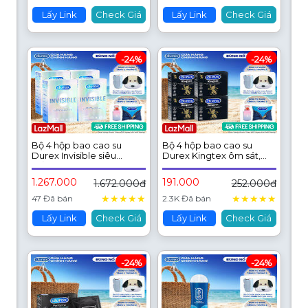
Lấy Link
Check Giá
Lấy Link
Check Giá
-24%
-24%
Bộ 4 hộp bao cao su
Bộ 4 hộp bao cao su
Durex Invisible siêu
Durex Kingtex ôm sát,
mỏng, size 52mm, hộp 10
bôi trơn (size 49mm, 3
bao
bao/hộp)
1.267.000
191.000
1.672.000đ
252.000đ
★
★
★
★
★
★
★
★
★
★
47 Đã bán
2.3K Đã bán
Lấy Link
Check Giá
Lấy Link
Check Giá
-24%
-24%