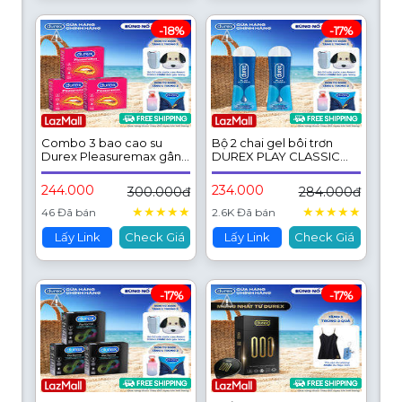
-18%
-17%
Combo 3 bao cao su
Bộ 2 chai gel bôi trơn
Durex Pleasuremax gân
DUREX PLAY CLASSIC
gai tăng khoái cảm (size
thuần gốc nước
56mm, 3 bao/hộp)
50ML/chai
244.000
234.000
300.000đ
284.000đ
★
★
★
★
★
★
★
★
★
★
46 Đã bán
2.6K Đã bán
Lấy Link
Check Giá
Lấy Link
Check Giá
-17%
-17%