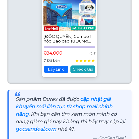
[ĐỘC QUYỀN] Combo 1
hộp Bao cao su Durex
Jeans 52.5mm 30 bao & 1
Gel bôi trơn Durex play
684.000
0đ
classic Hộp 3 gói x 5ml
★
★
★
★
★
7 Đã bán
Lấy Link
Check Giá
❝
Sản phẩm Durex đã được
cập nhật giá
khuyến mãi liên tục từ shop mall chính
hãng
. Khi bạn cần tìm xem món mình có
đang giảm giá hay không thì hãy truy cập lại
gocsandeal.com
nhé 🥰.
— GocSanDeal