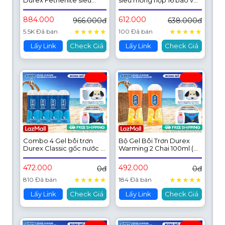
Durex Fetherlite siêu
siêu mỏng hộp 16 bao và
mỏng, size 52.5mm, 12
Gel bôi trơn Durex Play
bao/hộp
Classic chai 50ml
884.000
612.000
966.000đ
638.000đ
★
★
★
★
★
★
★
★
★
★
5.5K Đã bán
100 Đã bán
Lấy Link
Check Giá
Lấy Link
Check Giá
Combo 4 Gel bôi trơn
Bộ Gel Bôi Trơn Durex
Durex Classic gốc nước -
Warming 2 Chai 100ml (
Bao bì mới, cải tiến công
New )
thức thêm mượt mà,
472.000
492.000
0đ
0đ
50ML/chai
★
★
★
★
★
★
★
★
★
★
810 Đã bán
184 Đã bán
Lấy Link
Check Giá
Lấy Link
Check Giá