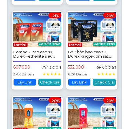
-21%
-20%
Combo 2 Bao cao su
Bộ 3 hộp bao cao su
Durex Fetherlite siêu
Durex Kingtex ôm sát,
mỏng, size 52.5mm, 12
bôi trơn (size 49mm, 12
bao/hộp
bao/hộp)
607.000
532.000
774.000đ
666.000đ
★
★
★
★
★
★
★
★
★
★
3.4K Đã bán
6.2K Đã bán
Lấy Link
Check Giá
Lấy Link
Check Giá
-20%
-20%