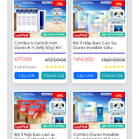
-11%
-9%
Combo 4 Gel bôi trơn
Bộ 3 Hộp Bao Cao Su
Durex K-Y Jelly 50g ( KY
Durex Invisible Siêu
Jelly)
Mỏng, Size 52 mm, Hộp 16
Bao
417.000
1.414.000
472.000đ
1.560.000đ
★
★
★
★
★
★
★
★
★
★
5.4K Đã bán
Lấy Link
Check Giá
Lấy Link
Check Giá
-8%
-4%
Bộ 3 hộp bao cao su
Combo Durex Invisible