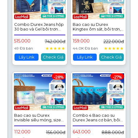
Combo Durex Jeans hộp
Bao cao su Durex
30 bao và Gel bôi trơn
Kingtex ôm sát, bôi trơn,
Durex Play Classic chai
size 49mm, hộp 12 bao
50ml
515.000
159.000
742.000đ
222.000đ
★
★
★
★
★
★
★
★
★
★
49 Đã bán
44.0K Đã bán
Lấy Link
Check Giá
Lấy Link
Check Giá
-28%
-27%
Bao cao su Durex
Combo 4 Bao cao su
Invisible siêu mỏng, size
Durex Jeans cơ bản, bôi
52mm, hộp 3 bao
trơn, size 52.5mm, hộp 12
bao
112.000
643.000
156.000đ
888.000đ