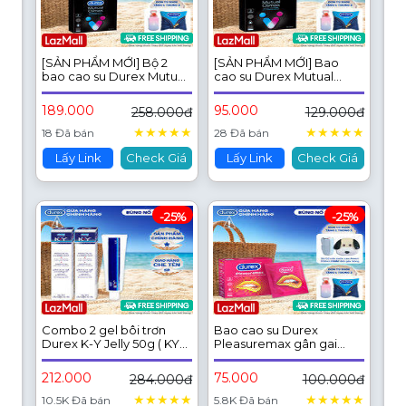
[SẢN PHẨM MỚI] Bộ 2
[SẢN PHẨM MỚI] Bao
bao cao su Durex Mutual
cao su Durex Mutual
Climax kéo dài thời gian
Climax kéo dài thời gian
và gân gai, size 52.5 mm,
và gân gai, size 52.5 mm,
189.000
95.000
258.000đ
129.000đ
hộp 3 bao
hộp 3 bao
★
★
★
★
★
★
★
★
★
★
18 Đã bán
28 Đã bán
Lấy Link
Check Giá
Lấy Link
Check Giá
-25%
-25%
Combo 2 gel bôi trơn
Bao cao su Durex
Durex K-Y Jelly 50g ( KY
Pleasuremax gân gai
Jelly)
tăng khoái cảm (size
56mm, 3 bao/hộp)
212.000
75.000
284.000đ
100.000đ
★
★
★
★
★
★
★
★
★
★
10.5K Đã bán
5.8K Đã bán