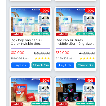
-20%
-20%
Bộ 2 hộp bao cao su
Bao cao su Durex
Durex Invisible siêu
Invisible siêu mỏng, size
mỏng, size 52mm, 10
52mm, hộp 10 bao
bao/hộp
662.000
332.000
836.000đ
418.000đ
★
★
★
★
★
★
★
★
★
★
16.9K Đã bán
24.5K Đã bán
Lấy Link
Check Giá
Lấy Link
Check Giá
-20%
-19%