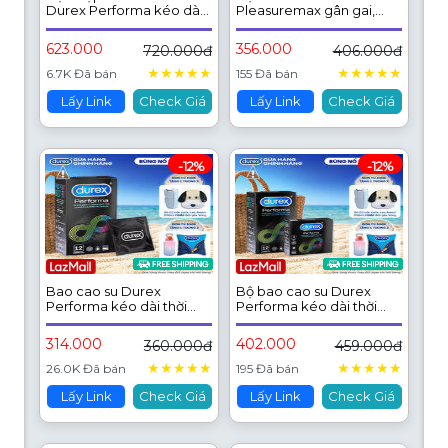
Durex Performa kéo dài
Pleasuremax gân gai,
thời gian, size 52mm, 12
size 56mm, 1 hộp 12 bao
bao/hộp
và 1 hộp 3 bao
623.000
356.000
720.000đ
406.000đ
★
★
★
★
★
★
★
★
★
★
6.7K Đã bán
155 Đã bán
Lấy Link
Check Giá
Lấy Link
Check Giá
-12%
-12%
Bao cao su Durex
Bộ bao cao su Durex
Performa kéo dài thời
Performa kéo dài thời
gian, size 52mm, hộp 12
gian size 52mm, 1 hộp 12
bao
bao và 1 hộp 3 bao
314.000
402.000
360.000đ
459.000đ
★
★
★
★
★
★
★
★
★
★
26.0K Đã bán
195 Đã bán
Lấy Link
Check Giá
Lấy Link
Check Giá