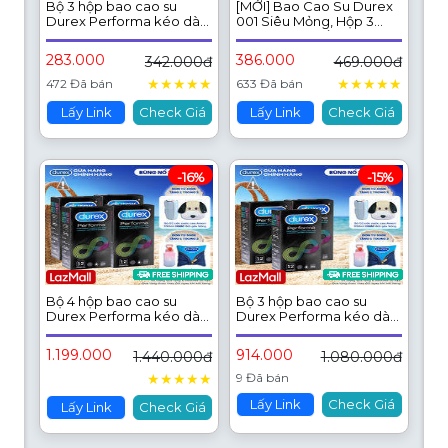
Bộ 3 hộp bao cao su
[MỚI] Bao Cao Su Durex
Durex Performa kéo dài
001 Siêu Mỏng, Hộp 3
thời gian, size 52mm, 3
Bao Mới Ra Mắt
bao/hộp
283.000
386.000
342.000đ
469.000đ
★
★
★
★
★
★
★
★
★
★
472 Đã bán
633 Đã bán
Lấy Link
Check Giá
Lấy Link
Check Giá
-16%
-15%
Bộ 4 hộp bao cao su
Bộ 3 hộp bao cao su
Durex Performa kéo dài
Durex Performa kéo dài
thời gian, size 52mm, 12
thời gian, size 52mm, 12
bao/hộp
bao/hộp
1.199.000
914.000
1.440.000đ
1.080.000đ
★
★
★
★
★
9 Đã bán
Lấy Link
Check Giá
Lấy Link
Check Giá