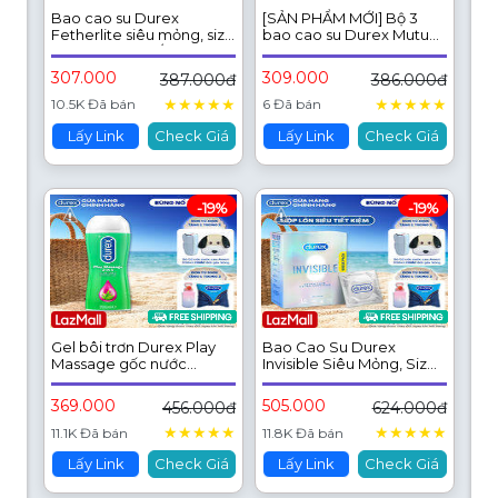
Bao cao su Durex
[SẢN PHẨM MỚI] Bộ 3
Fetherlite siêu mỏng, size
bao cao su Durex Mutual
52.5mm, 12 bao/hộp
Climax kéo dài thời gian
và gân gai, size 52.5 mm,
307.000
309.000
387.000đ
386.000đ
hộp 3 bao
★
★
★
★
★
★
★
★
★
★
10.5K Đã bán
6 Đã bán
Lấy Link
Check Giá
Lấy Link
Check Giá
-19%
-19%
Gel bôi trơn Durex Play
Bao Cao Su Durex
Massage gốc nước
Invisible Siêu Mỏng, Size
200ml/chai
52 mm, Hộp 16 Bao Mới
Ra Mắt - Hộp Lớn Siêu
369.000
505.000
456.000đ
624.000đ
Tiết Kiệm
★
★
★
★
★
★
★
★
★
★
11.1K Đã bán
11.8K Đã bán
Lấy Link
Check Giá
Lấy Link
Check Giá