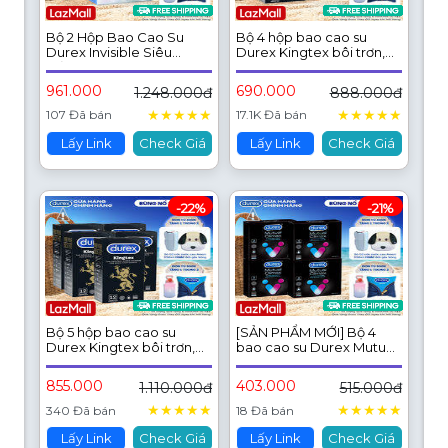
Bộ 2 Hộp Bao Cao Su
Bộ 4 hộp bao cao su
Durex Invisible Siêu
Durex Kingtex bôi trơn,
Mỏng, Size 52 mm, Hộp 16
ôm sát size 49mm, 12
Bao
bao/hộp
961.000
690.000
1.248.000đ
888.000đ
★
★
★
★
★
★
★
★
★
★
107 Đã bán
17.1K Đã bán
Lấy Link
Check Giá
Lấy Link
Check Giá
-22%
-21%
Bộ 5 hộp bao cao su
[SẢN PHẨM MỚI] Bộ 4
Durex Kingtex bôi trơn,
bao cao su Durex Mutual
ôm sát size 49mm, 12
Climax kéo dài thời gian
bao/hộp
và gân gai, size 52.5 mm,
855.000
403.000
1.110.000đ
515.000đ
hộp 3 bao
★
★
★
★
★
★
★
★
★
★
340 Đã bán
18 Đã bán
Lấy Link
Check Giá
Lấy Link
Check Giá