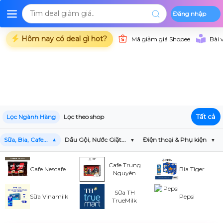
Đăng nhập
Deal Shopee
Deal Lazada
Deal Tiki
Danh mụ
Trang chủ
Hôm nay có deal gì hot?
Mã giảm giá Shopee
Bài 
Tất cả
Lọc Ngành Hàng
Lọc theo shop
Sữa, Bia, Cafe...
Dầu Gội, Nước Giặt...
Điện thoại & Phụ kiện
Cafe Trung
Cafe Nescafe
Bia Tiger
Nguyên
Sữa TH
Sữa Vinamilk
Pepsi
TrueMilk