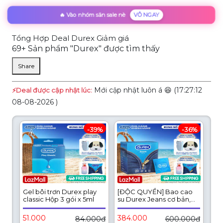
🔥 Vào nhóm săn sale nè
VÔ NGAY
Tổng Hợp Deal Durex Giảm giá
69+ Sản phẩm "Durex" được tìm thấy
Share
Mới cập nhật luôn á 😆 (17:27:12
⚡️Deal được cập nhật lúc:
08-08-2026 )
-39%
-36%
Gel bôi trơn Durex play
[ĐỘC QUYỀN] Bao cao
classic Hộp 3 gói x 5ml
su Durex Jeans cơ bản,
bôi trơn, size 52.5mm, hộp
30 bao
51.000
384.000
84.000đ
600.000đ