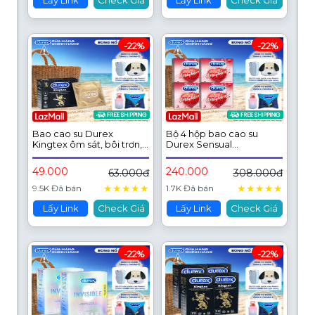
Lấy Link
Check Giá
Lấy Link
Check Giá
-22%
-22%
Bao cao su Durex
Bộ 4 hộp bao cao su
Kingtex ôm sát, bôi trơn,
Durex Sensual
size 49mm, hộp 3 bao
Strawberry hương dâu
(size 52mm, 3 bao/hộp)
49.000
240.000
63.000đ
308.000đ
★
★
★
★
★
★
★
★
★
★
9.5K Đã bán
1.7K Đã bán
Lấy Link
Check Giá
Lấy Link
Check Giá
-22%
-22%