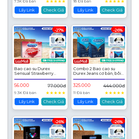
★
★
★
★
★
★
★
★
★
★
7.3K Đã bán
18 Đã bán
Lấy Link
Check Giá
Lấy Link
Check Giá
-27%
-26%
Bao cao su Durex
Combo 2 Bao cao su
Sensual Strawberry
Durex Jeans cơ bản, bôi
hương dâu (size 52mm,
trơn, size 52.5mm, hộp 12
hộp 3 bao)
bao
56.000
325.000
77.000đ
444.000đ
★
★
★
★
★
★
★
★
★
★
9.3K Đã bán
11 Đã bán
Lấy Link
Check Giá
Lấy Link
Check Giá
-26%
-26%