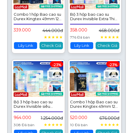
Combo 1 hộp Bao cao su
Bộ 3 hộp bao cao su
Durex Kingtex 49mm 12
Durex Invisible Extra Thin
bao & 1 hộp Bao cao su
Extra Sensitive siêu
Durex Jeans 52.5mm 12
mỏng, size 52mm, 3
339.000
358.000
444.000đ
468.000đ
bao
bao/hộp
★
★
★
★
★
★
★
★
★
★
776 Đã bán
Lấy Link
Check Giá
Lấy Link
Check Giá
-23%
-23%
Bộ 3 hộp bao cao su
Combo 1 hộp Bao cao su
Durex Invisible siêu
Durex Kingtex 49mm 12
mỏng, size 52mm, hộp 10
bao & 1 hộp Bao cao su
bao
Durex Invisible Extra Thin
964.000
520.000
1.254.000đ
676.000đ
52mm 10 bao
★
★
★
★
★
★
★
★
★
★
308 Đã bán
10 Đã bán