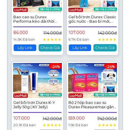
Bao cao su Durex
Gel bôi trơn Durex Classic
Performa kéo dài thời
gốc nước - Bao bì mới,
gian, size 52mm, hộp 3
cải tiến công thức thêm
bao
mượt mà, 50ML/chai
86.000
107.000
114.000đ
142.000đ
★
★
★
★
★
★
★
★
★
★
14.5K Đã bán
6.7K Đã bán
Lấy Link
Check Giá
Lấy Link
Check Giá
-24%
-24%
Gel bôi trơn Durex K-Y
Bộ 2 hộp bao cao su
Jelly 50g ( KY Jelly)
Durex Pleasuremax gân
gai, size 56mm, 12
bao/hộp
107.000
559.000
142.000đ
742.000đ
★
★
★
★
★
★
★
★
★
★
20.1K Đã bán
1.5K Đã bán