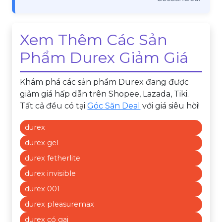
Xem Thêm Các Sản
Phẩm Durex Giảm Giá
Khám phá các sản phẩm Durex đang được
giảm giá hấp dẫn trên Shopee, Lazada, Tiki.
Tất cả đều có tại
Góc Săn Deal
với giá siêu hời!
durex
durex gel
durex fetherlite
durex invisible
durex 001
durex pleasuremax
durex có gai