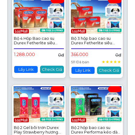
Bộ 4 Hộp Bao cao su
Bộ 3 hộp bao cao su
Durex Fetherlite siêu
Durex Fetherlite siêu
mỏng, size 52.5mm, 12
mỏng, size 52.5mm, 3
bao/hộp
bao/hộp
1.288.000
366.000
0đ
0đ
★
★
★
★
★
511 Đã bán
Lấy Link
Check Giá
Lấy Link
Check Giá
Bộ 2 Gel bôi trơn Durex
Bộ 2 hộp bao cao su
Play Strawberry hương
Durex Performa kéo dài