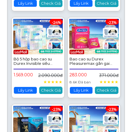
Lấy Link
Check Giá
Lấy Link
Check Giá
-24%
-23%
Bộ 5 hộp bao cao su
Bao cao su Durex
Durex Invisible siêu
Pleasuremax gân gai
mỏng, size 52mm, hộp 10
tăng khoái cảm (size
bao
56mm, 12 bao/hộp)
1.569.000
283.000
2.090.000đ
371.000đ
★
★
★
★
★
★
★
★
★
★
8.6K Đã bán
Lấy Link
Check Giá
Lấy Link
Check Giá
-23%
-23%