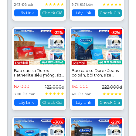
★
★
★
★
★
★
★
★
★
★
243 Đã bán
9.7K Đã bán
Lấy Link
Check Giá
Lấy Link
Check Giá
-32%
-32%
Bao cao su Durex
Bao cao su Durex Jeans
Fetherlite siêu mỏng, size
cơ bản, bôi trơn, size
52.5mm, 3 bao/hộp
52.5mm, hộp 12 bao
82.000
150.000
122.000đ
222.000đ
★
★
★
★
★
★
★
★
★
★
3.9K Đã bán
491 Đã bán
Lấy Link
Check Giá
Lấy Link
Check Giá
-30%
-28%