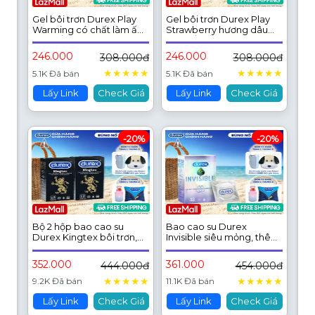
Gel bôi trơn Durex Play
Gel bôi trơn Durex Play
Warming có chất làm ấm
Strawberry hương dâu
100ml/chai
100ml/chai
246.000
246.000
308.000đ
308.000đ
★
★
★
★
★
★
★
★
★
★
5.1K Đã bán
5.1K Đã bán
Lấy Link
Check Giá
Lấy Link
Check Giá
-20%
-20%
Bộ 2 hộp bao cao su
Bao cao su Durex
Durex Kingtex bôi trơn,
Invisible siêu mỏng, thêm
ôm sát size 49mm, 12
bôi trơn, size 52mm, hộp
bao/hộp
10 bao
352.000
361.000
444.000đ
454.000đ
★
★
★
★
★
★
★
★
★
★
9.2K Đã bán
11.1K Đã bán
Lấy Link
Check Giá
Lấy Link
Check Giá