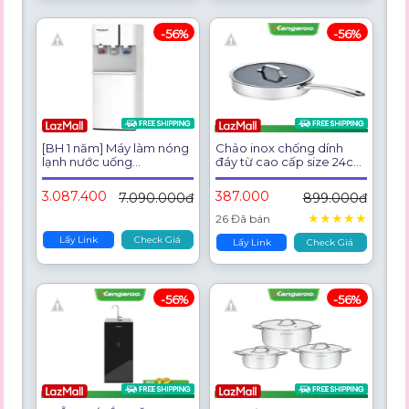
-56%
-56%
[BH 1 năm] Máy làm nóng
Chảo inox chống dính
lạnh nước uống
đáy từ cao cấp size 24cm
Kangaroo KG59A3
Kangaroo KG01F124
3.087.400
387.000
7.090.000đ
899.000đ
★
★
★
★
★
26 Đã bán
Lấy Link
Check Giá
Lấy Link
Check Giá
-56%
-56%