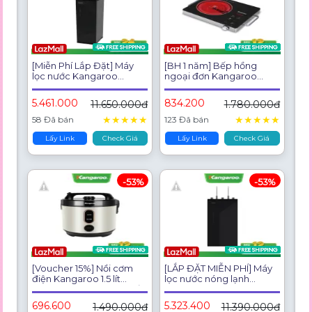
[Miễn Phí Lắp Đặt] Máy
[BH 1 năm] Bếp hồng
lọc nước Kangaroo
ngoại đơn Kangaroo
Hydrogen Infinity nóng
KG20IFT1
lạnh 11 lõi KG11S9-H4
5.461.000
834.200
11.650.000đ
1.780.000đ
★
★
★
★
★
★
★
★
★
★
58 Đã bán
123 Đã bán
Lấy Link
Check Giá
Lấy Link
Check Giá
-53%
-53%
[Voucher 15%] Nồi cơm
[LẮP ĐẶT MIỄN PHÍ] Máy
điện Kangaroo 1.5 lít
lọc nước nóng lạnh
KGRC15M2BE - công suất
Kangaroo KG10A17 -
700w
Hydrogen 10 Lõi Lọc
696.600
5.323.400
1.490.000đ
11.390.000đ