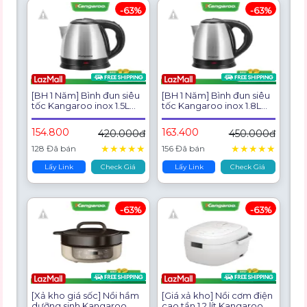
-63%
-63%
[BH 1 Năm] Bình đun siêu
[BH 1 Năm] Bình đun siêu
tốc Kangaroo inox 1.5L
tốc Kangaroo inox 1.8L
model KGWK15I2
model KGWK18I2
154.800
163.400
420.000đ
450.000đ
★
★
★
★
★
★
★
★
★
★
128 Đã bán
156 Đã bán
Lấy Link
Check Giá
Lấy Link
Check Giá
-63%
-63%
[Xả kho giá sốc] Nồi hầm
[Giá xả kho] Nồi cơm điện
dưỡng sinh Kangaroo
cao tần 1.2 lít Kangaroo