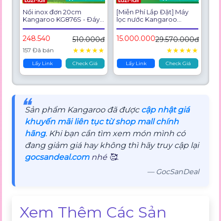
Nồi inox đơn 20cm
[Miễn Phí Lắp Đặt] Máy
Kangaroo KG876S - Đáy
lọc nước Kangaroo
5 lớp - Hàng chính hãng
Hydrogen ion kiềm nóng
lạnh 12 lõi KGHC12A3
248.540
15.000.000
510.000đ
29.570.000đ
★
★
★
★
★
★
★
★
★
★
157 Đã bán
Lấy Link
Check Giá
Lấy Link
Check Giá
❝
Sản phẩm Kangaroo đã được
cập nhật giá
khuyến mãi liên tục từ shop mall chính
hãng
. Khi bạn cần tìm xem món mình có
đang giảm giá hay không thì hãy truy cập lại
gocsandeal.com
nhé 🥰.
— GocSanDeal
Xem Thêm Các Sản