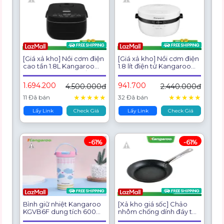
[Giá xả kho] Nồi cơm điện
[Giá xả kho] Nồi cơm điện
cao tần 1.8L Kangaroo
1.8 lít điện tử Kangaroo
KGR18IH3 Công Suất
KG18DR9- Hàng chính
1300W - BH 1 năm
hãng
1.694.200
941.700
4.500.000đ
2.440.000đ
★
★
★
★
★
★
★
★
★
★
11 Đã bán
32 Đã bán
Lấy Link
Check Giá
Lấy Link
Check Giá
-61%
-61%
Bình giữ nhiệt Kangaroo
[Xả kho giá sốc] Chảo
KGVB6F dung tích 600ml
nhôm chống dính đáy từ
inox 304 có quai xách - 5
Kangaroo KG663 - Size