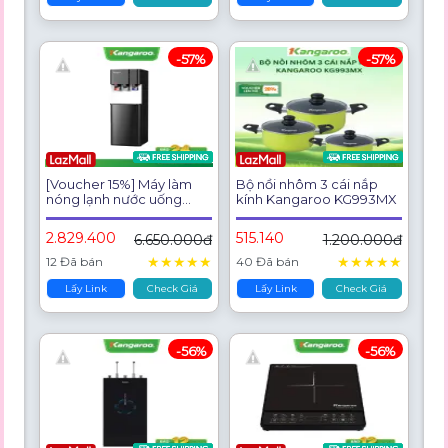
-57%
-57%
[Voucher 15%] Máy làm
Bộ nồi nhôm 3 cái nắp
nóng lạnh nước uống
kính Kangaroo KG993MX
Kangaroo KG599A3
2.829.400
515.140
6.650.000đ
1.200.000đ
★
★
★
★
★
★
★
★
★
★
12 Đã bán
40 Đã bán
Lấy Link
Check Giá
Lấy Link
Check Giá
-56%
-56%