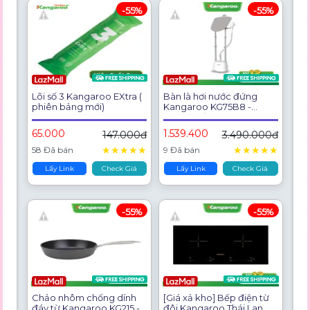
-55%
-55%
Lõi số 3 Kangaroo EXtra (
Bàn là hơi nước đứng
phiên bảng mới)
Kangaroo KG75B8 -
Công suất 1580W - Dung
tích 1,4 Lít - 5 chế độ -
65.000
1.539.400
147.000đ
3.490.000đ
Hàng chính hãng
★
★
★
★
★
★
★
★
★
★
58 Đã bán
9 Đã bán
Lấy Link
Check Giá
Lấy Link
Check Giá
-55%
-55%
Chảo nhôm chống dính
[Giá xả kho] Bếp điện từ
đáy từ Kangaroo KG215 -
đôi Kangaroo Thái Lan