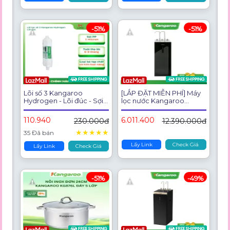
-51%
-51%
Lõi số 3 Kangaroo
[LẮP ĐẶT MIỄN PHÍ] Máy
Hydrogen - Lõi đúc - Sợi
lọc nước Kangaroo
PP 1 micron - Hàng chính
Hydrogen nóng lạnh 10
hãng
lõi KG10A18
110.940
6.011.400
230.000đ
12.390.000đ
★
★
★
★
★
35 Đã bán
Lấy Link
Check Giá
Lấy Link
Check Giá
-51%
-49%