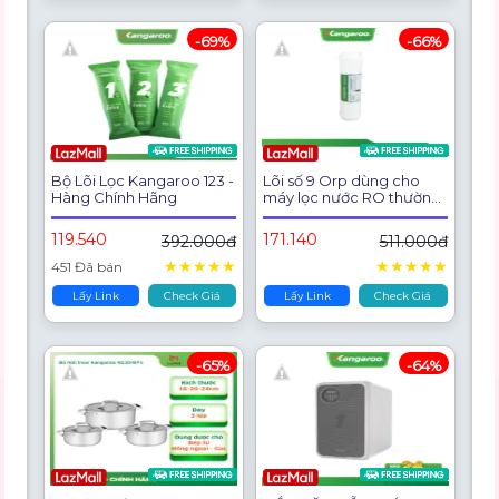
-69%
-66%
Bộ Lõi Lọc Kangaroo 123 -
Lõi số 9 Orp dùng cho
Hàng Chính Hãng
máy lọc nước RO thường
( KG108A, KG109A, ...)
119.540
171.140
392.000đ
511.000đ
★
★
★
★
★
★
★
★
★
★
451 Đã bán
Lấy Link
Check Giá
Lấy Link
Check Giá
-65%
-64%