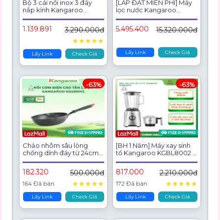
Bộ 3 cái nồi inox 3 đáy
[LẮP ĐẶT MIỄN PHÍ] Máy
nắp kính Kangaroo
lọc nước Kangaroo
KG304IP1 (3 cái: 16 - 20 -
Hydrogen KG100US
24cm) - Hàng chính hãng
1.139.891
5.495.400
3.290.000đ
15.320.000đ
★
★
★
★
★
Lấy Link
Check Giá
Lấy Link
Check Giá
-63%
-63%
Chảo nhôm sâu lòng
[BH 1 Năm] Máy xay sinh
chống dính đáy từ 24cm
tố Kangaroo KGBL8002 -
Kangaroo KG662S - Hàng
Hàng chính hãng
chính hãng
182.320
817.000
500.000đ
2.210.000đ
★
★
★
★
★
★
★
★
★
★
164 Đã bán
172 Đã bán
Lấy Link
Check Giá
Lấy Link
Check Giá