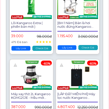
Lõi Kangaroo Extra (
[BH 1 Năm] Bàn là hơi
phiên bản mới )
nước đứng Kangaroo
KG75B6 - Bình chứa
1350ml - Hàng chính hãng
39.000
1.195.400
98.000đ
3.060.000đ
★
★
★
★
★
479 Đã bán
Lấy Link
Check Giá
Lấy Link
Check Giá
-60%
-60%
Máy xay thịt 2L Kangaroo
[LẮP ĐẶT MIỄN PHÍ] Máy
KGMG2G1E - Mẫu mới
lọc nước Kangaroo
2025 công suất 300W
Hydrogen Infinity nóng
bản nâng cấp KG12TI
lạnh 9 lõi KG09N8
387.000
4.807.400
990.000đ
12.250.000đ