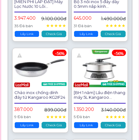
[MIỄN PHÍ LẮP ĐẶT] Máy
Bộ 3 nồi inox 5 đáy dày
Lọc Nước 10 Lõi
0.5mm nắp kính
KANGAROO KG116I – LỌC
Kangaroo KGIP3B4E
SẠCH, BỔ SUNG
3.947.400
645.000
9.100.000đ
1.490.000đ
KHOÁNG CHẤT
★
★
★
★
★
★
★
★
★
★
35 Đã bán
31 Đã bán
Lấy Link
Check Giá
Lấy Link
Check Giá
-56%
-56%
Chảo inox chống dính
[BH 1 năm] Lẩu điện thang
đáy từ Kangaroo KG2IF24
máy 5L Kangaroo
KGEH5D2 - công suất
1800W
387.000
1.350.200
899.000đ
3.140.000đ
★
★
★
★
★
★
★
★
★
★
9 Đã bán
5 Đã bán
Lấy Link
Check Giá
Lấy Link
Check Giá