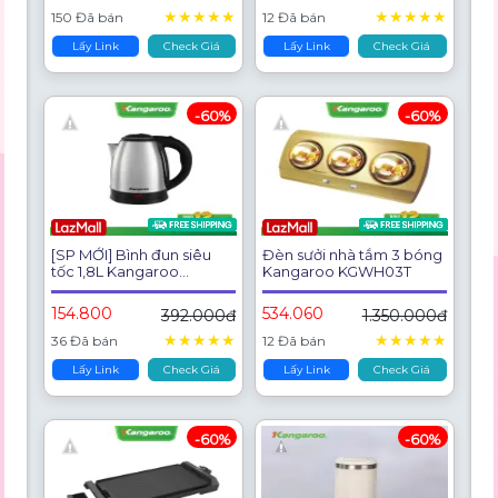
★
★
★
★
★
★
★
★
★
★
150 Đã bán
12 Đã bán
Lấy Link
Check Giá
Lấy Link
Check Giá
-60%
-60%
[SP MỚI] Bình đun siêu
Đèn sưởi nhà tắm 3 bóng
tốc 1,8L Kangaroo
Kangaroo KGWH03T
KGWK18I3E - Công suất
1500w
154.800
534.060
392.000đ
1.350.000đ
★
★
★
★
★
★
★
★
★
★
36 Đã bán
12 Đã bán
Lấy Link
Check Giá
Lấy Link
Check Giá
-60%
-60%