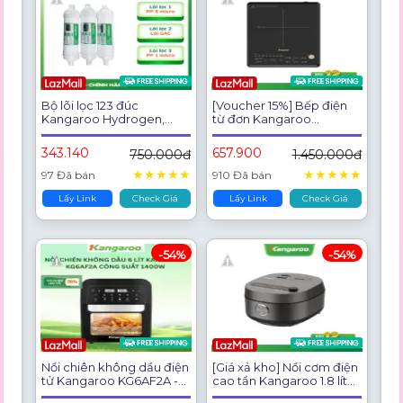
Bộ lõi lọc 123 đúc
[Voucher 15%] Bếp điện
Kangaroo Hydrogen,
từ đơn Kangaroo
hàng chính hãng - Dùng
KGIC20S3ME (tặng kèm
cho máy KG100HK,
nồi) - công suất 2000W
343.140
657.900
750.000đ
1.450.000đ
KG100ES, KG100EO,
KG10A7S, KG100ES1,
★
★
★
★
★
★
★
★
★
★
97 Đã bán
910 Đã bán
Lấy Link
Check Giá
Lấy Link
Check Giá
-54%
-54%
Nồi chiên không dầu điện
[Giá xả kho] Nồi cơm điện
tử Kangaroo KG6AF2A -
cao tần Kangaroo 1.8 lít
Dung tích 6 Lít - Công
KG18RIH2 - Hàng chính