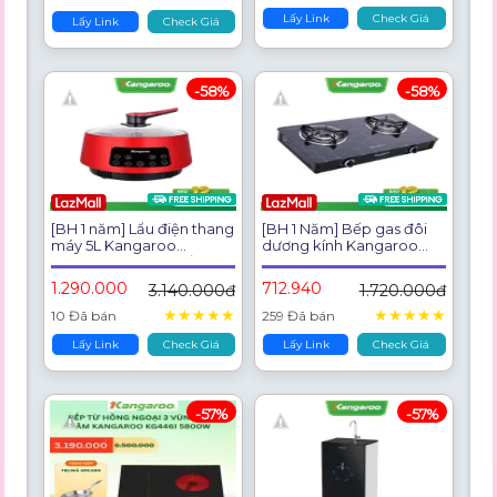
Lấy Link
Check Giá
Lấy Link
Check Giá
-58%
-58%
[BH 1 năm] Lẩu điện thang
[BH 1 Năm] Bếp gas đôi
máy 5L Kangaroo
dương kính Kangaroo
KGEH5D1 - công suất
KG526M - Hàng chính
1800W
hãng
1.290.000
712.940
3.140.000đ
1.720.000đ
★
★
★
★
★
★
★
★
★
★
10 Đã bán
259 Đã bán
Lấy Link
Check Giá
Lấy Link
Check Giá
-57%
-57%