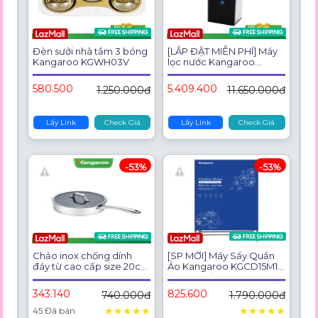
Đèn sưởi nhà tắm 3 bóng
[LẮP ĐẶT MIỄN PHÍ] Máy
Kangaroo KGWH03V
lọc nước Kangaroo
Hydrogen nóng lạnh 9 lõi
KG100ESGHC9
580.500
5.409.400
1.250.000đ
11.650.000đ
Lấy Link
Check Giá
Lấy Link
Check Giá
-53%
-53%
Chảo inox chống dính
[SP MỚI] Máy Sấy Quần
đáy từ cao cấp size 20cm
Áo Kangaroo KGCD15M1E
Kangaroo KG01F120
Công Suất Cao 1500W
Tối Đa 20 KG Quần
343.140
825.600
740.000đ
1.790.000đ
Áo/Lần
★
★
★
★
★
★
★
★
★
★
45 Đã bán