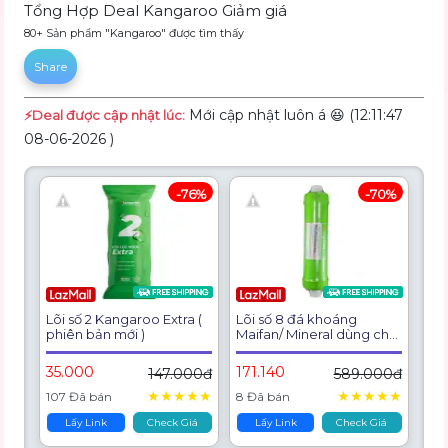
Tổng Hợp Deal Kangaroo Giảm giá
80+ Sản phẩm "Kangaroo" được tìm thấy
Share
Mới cập nhật luôn á 😆 (12:11:47
⚡️Deal được cập nhật lúc:
08-06-2026 )
-76%
-70%
Lõi số 2 Kangaroo Extra (
Lõi số 8 đá khoáng
phiên bản mới )
Maifan/ Mineral dùng cho
máy lọc nước RO thường
( KG108A, KG109A, ...)
35.000
171.140
147.000đ
589.000đ
★
★
★
★
★
★
★
★
★
★
107 Đã bán
8 Đã bán
Lấy Link
Check Giá
Lấy Link
Check Giá