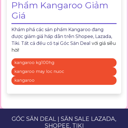
Phẩm Kangaroo Giảm
Giá
Khám phá các sản phẩm Kangaroo đang
được giảm giá hấp dẫn trên Shopee, Lazada,
Tiki. Tất cả đều có tại
Góc Săn Deal
với giá siêu
hời!
kangaroo kg100hg
kangaroo may loc nuoc
kangaroo
GÓC SĂN DEAL | SĂN SALE LAZADA,
SHOPEE, TIKI