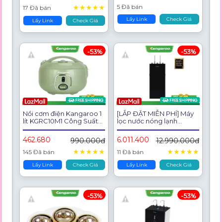
★
★
★
★
★
5 Đã bán
17 Đã bán
Lấy Link
Check Giá
Lấy Link
Check Giá
-53%
-53%
Nồi cơm điện Kangaroo 1
[LẮP ĐẶT MIỄN PHÍ] Máy
lít KGRC10M1 Công Suất
lọc nước nóng lạnh
400W cho 1-3 người ăn -
Hydrogen Kangaroo
BH 1 năm
KG10A16
462.680
6.011.400
990.000đ
12.990.000đ
★
★
★
★
★
★
★
★
★
★
145 Đã bán
11 Đã bán
Lấy Link
Check Giá
Lấy Link
Check Giá
-53%
-53%