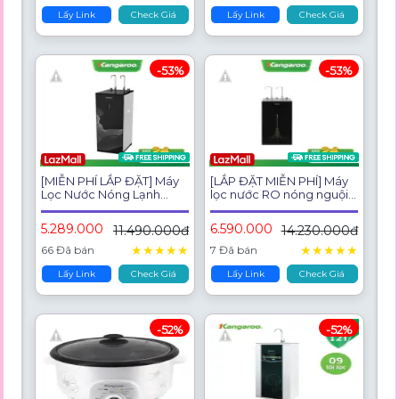
Lấy Link
Check Giá
Lấy Link
Check Giá
-53%
-53%
[MIỄN PHÍ LẮP ĐẶT] Máy
[LẮP ĐẶT MIỄN PHÍ] Máy
Lọc Nước Nóng Lạnh
lọc nước RO nóng nguội
Kangaroo Hydrogen 11
lạnh Hydrogen Kangaroo
Lõi KG10A68
KG10A13 10 lõi
5.289.000
6.590.000
11.490.000đ
14.230.000đ
★
★
★
★
★
★
★
★
★
★
66 Đã bán
7 Đã bán
Lấy Link
Check Giá
Lấy Link
Check Giá
-52%
-52%