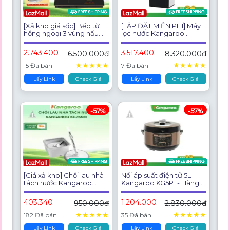
[Xả kho giá sốc] Bếp từ
[LẮP ĐẶT MIỄN PHÍ] Máy
hồng ngoại 3 vùng nấu
lọc nước Kangaroo
âm Kangaroo KG446i
Hydrogen 9 lõi
5800W - Bảo hành 1 năm
KG100ESGSA9
2.743.400
3.517.400
6.500.000đ
8.320.000đ
★
★
★
★
★
★
★
★
★
★
15 Đã bán
7 Đã bán
Lấy Link
Check Giá
Lấy Link
Check Giá
-57%
-57%
[Giá xả kho] Chổi lau nhà
Nồi áp suất điện tử 5L
tách nước Kangaroo
Kangaroo KG5P1 - Hàng
KG25SM - Hàng chính
chính hãng
hãng
403.340
1.204.000
950.000đ
2.830.000đ
★
★
★
★
★
★
★
★
★
★
182 Đã bán
35 Đã bán
Lấy Link
Check Giá
Lấy Link
Check Giá