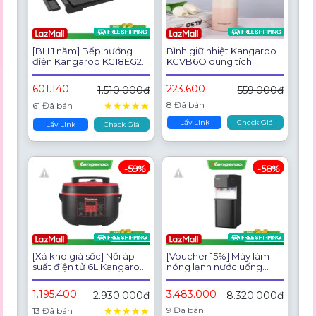
[BH 1 năm] Bếp nướng
Bình giữ nhiệt Kangaroo
điện Kangaroo KG18EG2
KGVB6O dung tích
công suất 1800W - Bảo
480ml inox 304 - 4 màu
hành 12 tháng
Ombre cao cấp
601.140
223.600
1.510.000đ
559.000đ
★
★
★
★
★
8 Đã bán
61 Đã bán
Lấy Link
Check Giá
Lấy Link
Check Giá
-59%
-58%
[Xả kho giá sốc] Nồi áp
[Voucher 15%] Máy làm
suất điện tử 6L Kangaroo
nóng lạnh nước uống
KG6P2 - Hàng chính hãng
Kangaroo KG699A3
1.195.400
3.483.000
2.930.000đ
8.320.000đ
★
★
★
★
★
9 Đã bán
13 Đã bán