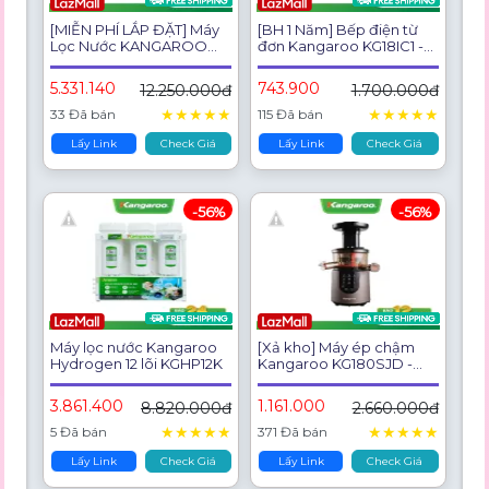
[MIỄN PHÍ LẮP ĐẶT] Máy
[BH 1 Năm] Bếp điện từ
Lọc Nước KANGAROO
đơn Kangaroo KG18IC1 -
RO Nóng Lạnh INFINITY
Hàng chính hãng
KG10A2I
5.331.140
743.900
12.250.000đ
1.700.000đ
★
★
★
★
★
★
★
★
★
★
33 Đã bán
115 Đã bán
Lấy Link
Check Giá
Lấy Link
Check Giá
-56%
-56%
Máy lọc nước Kangaroo
[Xả kho] Máy ép chậm
Hydrogen 12 lõi KGHP12K
Kangaroo KG180SJD -
Hàng chính hãng - BH 1
năm
3.861.400
1.161.000
8.820.000đ
2.660.000đ
★
★
★
★
★
★
★
★
★
★
5 Đã bán
371 Đã bán
Lấy Link
Check Giá
Lấy Link
Check Giá