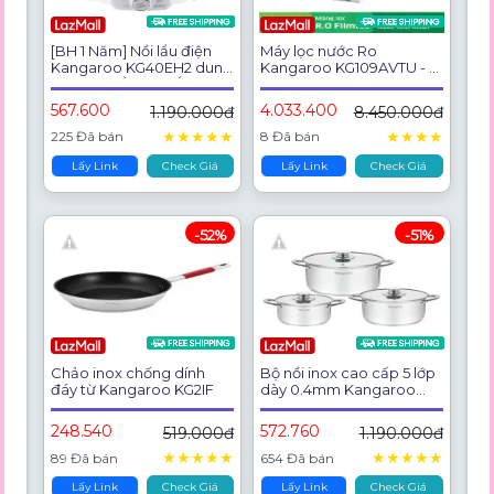
[BH 1 Năm] Nồi lẩu điện
Máy lọc nước Ro
Kangaroo KG40EH2 dung
Kangaroo KG109AVTU - 9
tích 4L - HÀNG CHÍNH
lõi vỏ tủ VTU - Hàng chính
HÃNG
hãng
567.600
4.033.400
1.190.000đ
8.450.000đ
★
★
★
★
★
★
★
★
★
225 Đã bán
8 Đã bán
Lấy Link
Check Giá
Lấy Link
Check Giá
-52%
-51%
Chảo inox chống dính
Bộ nồi inox cao cấp 5 lớp
đáy từ Kangaroo KG2IF
dày 0.4mm Kangaroo
KGIP3B3E size 16-20-
24cm
248.540
572.760
519.000đ
1.190.000đ
★
★
★
★
★
★
★
★
★
★
89 Đã bán
654 Đã bán
Lấy Link
Check Giá
Lấy Link
Check Giá