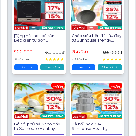
[Tặng nồi inox có sẵn]
Chảo siêu bền đá sâu đáy
Bếp điện từ đơn
từ Sunhouse Trendy
SUNHOUSE SHD6160 -
SBD24-26-28-30MA -
Làm nóng nhanh - Tiết
Chống dính 3 lớp - Lòng
900.900
286.650
1.750.000đ
555.000đ
kiệm điện - Bảo hành 12
chảo sâu - Dùng mọi loại
tháng - Hàng chính hãng
bếp
★
★
★
★
★
★
★
★
★
★
19 Đã bán
43 Đã bán
Lấy Link
Check Giá
Lấy Link
Check Giá
-48%
-47%
Bộ nồi phủ sứ Nano đáy
Bộ nồi Inox 304
từ Sunhouse Healthy
Sunhouse Healthy
SHG7979MP3/MT3 -
SHG605 - Gồm 3 nồi size