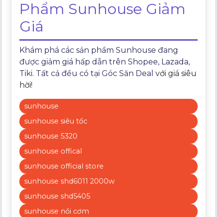
Phẩm Sunhouse Giảm
Giá
Khám phá các sản phẩm Sunhouse đang
được giảm giá hấp dẫn trên Shopee, Lazada,
Tiki. Tất cả đều có tại
Góc Săn Deal
với giá siêu
hời!
sunhouse
sunhouse siêu tốc
sunhouse 5320
sunhouse offical
sunhouse official store
sunhouse shd6011 2000w
sunhouse shd5405
sunhouse nồi cơm