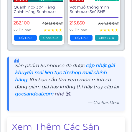
Quánh Inox 304 Hàng
Vợt muỗi thông minh
Chính Hãng Sunhouse
Sunhouse 3in1 SHE-
Healthy GN1ISHGMP16I
Pro11.W tích hợp đèn LED
Đáy 3 Lớp Công Nghệ
thông minh - Hàng chính
282.100
213.850
460.000đ
344.000đ
Impact Bonding An Toàn
hãng
Bền Bỉ
★
★
★
★
★
★
★
★
★
★
22 Đã bán
77 Đã bán
Lấy Link
Check Giá
Lấy Link
Check Giá
❝
Sản phẩm Sunhouse đã được
cập nhật giá
khuyến mãi liên tục từ shop mall chính
hãng
. Khi bạn cần tìm xem món mình có
đang giảm giá hay không thì hãy truy cập lại
gocsandeal.com
nhé 🥰.
— GocSanDeal
Xem Thêm Các Sản