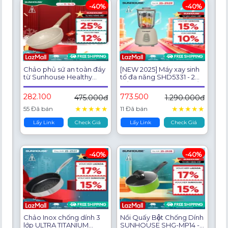
-40%
-40%
Chảo phủ sứ an toàn đáy
[NEW 2025] Máy xay sinh
từ Sunhouse Healthy
tố đa năng SHD5331 - 2
SBDS20-24-26-28MC -
cối đa năng - Xay sinh tố -
Tỏa nhiệt đều - Chống
Xay thịt - Dung tích 1.5L -
282.100
773.500
475.000đ
1.290.000đ
dính Ceramic - Dùng mọi
Công suất 350W
loại bếp
★
★
★
★
★
★
★
★
★
★
55 Đã bán
11 Đã bán
Lấy Link
Check Giá
Lấy Link
Check Giá
-40%
-40%
Chảo Inox chống dính 3
Nồi Quấy Bột Chống Dính
lớp ULTRA TITANIUM
SUNHOUSE SHG-MP14 -