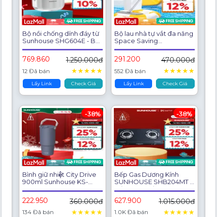
Bộ nồi chống dính đáy từ
Bộ lau nhà tự vắt đa năng
Sunhouse SHG604E - Bộ
Space Saving
2 nồi size 16/20cm - Inox
SUNHOUSE KS-
304 an toàn - Công nghệ
CL3211PW - Hàng Chính
769.860
291.200
1.250.000đ
470.000đ
đáy từ Impact Bonding
Hãng
★
★
★
★
★
★
★
★
★
★
12 Đã bán
552 Đã bán
Lấy Link
Check Giá
Lấy Link
Check Giá
-38%
-38%
Bình giữ nhiệt City Drive
Bếp Gas Dương Kính
900ml Sunhouse KS-
SUNHOUSE SHB204MT -
TU900CP - Inox 304 an
Đầu Hâm Tiết Kiệm Gas -
toàn - Giữ nhiệt 6-8h - Đế
Đánh Lửa Magneto Bền
222.950
627.900
360.000đ
1.015.000đ
silicon chống trượt
Bỉ - Kính Cường Lực Chịu
Nhiệt Tốt - Lắp Ráp Tại
★
★
★
★
★
★
★
★
★
★
134 Đã bán
1.0K Đã bán