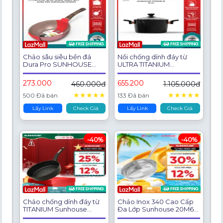
Chảo sâu siêu bền đá
Nồi chống dính đáy từ
Dura Pro SUNHOUSE
ULTRA TITANIUM
DP20MP DP24MP
SUNHOUSE ST2210B -
Dùng được với mọi loại
273.000
655.200
460.000đ
1.105.000đ
bếp - Không chứa PFOA -
An toàn cho sức khỏe -
★
★
★
★
★
★
★
★
★
★
500 Đã bán
133 Đã bán
Tay cầm Bakelite chống
bỏng - Hàng Chính Hãng
Lấy Link
Check Giá
Lấy Link
Check Giá
-40%
-40%
Chảo chống dính đáy từ
Chảo Inox 340 Cao Cấp
TITANIUM Sunhouse
Đa Lớp Sunhouse 20M6E
ST20-30B - Tinh thể Titan
- 24M6E - 26M6E Bền Bỉ,