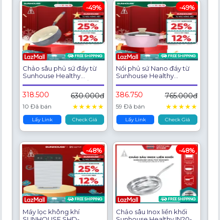
-49%
-49%
Chảo sâu phủ sứ đáy từ
Nồi phủ sứ Nano đáy từ
Sunhouse Healthy
Sunhouse Healthy
SDP24-26-28M - Chống
SHG7979MP20-24 -
dính Ceramic - Bắt từ
Chống dính Nano
318.500
386.750
630.000đ
765.000đ
nhanh, dùng trên mọi loại
Ceramic - Dùng mọi loại
bếp
bếp
★
★
★
★
★
★
★
★
★
★
10 Đã bán
59 Đã bán
Lấy Link
Check Giá
Lấy Link
Check Giá
-48%
-48%
Máy lọc không khí
Chảo sâu Inox liền khối
SUNHOUSE SHD-
Sunhouse Healthy IN20-