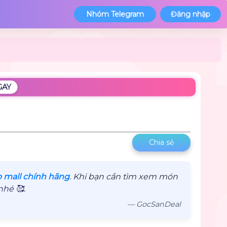
Nhóm Telegram
Đăng nhập
GAY
Chia sẻ
p mall chính hãng
. Khi bạn cần tìm xem món
hé 🥰.
— GocSanDeal