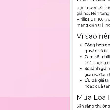
Bạn muốn sở hữu 
giá hời. Nền tản
Philips BT110, T
mang đến trải ng
Vì sao nê
Tổng hợp deal
quyền và flas
Cam kết chấ
chất lượng c
So sánh giá
gian và đảm 
Ưu đãi giá tr
hoặc quà tặn
Mua Loa P
Sẵn sàng thưởng