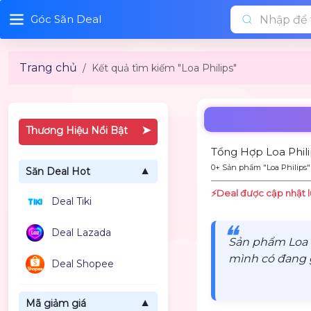
Góc Săn Deal
Trang chủ
Kết quả tìm kiếm "Loa Philips"
➤
Thương Hiệu Nổi Bật
Tổng Hợp Loa Phili
0+ Sản phẩm "Loa Philips"
Săn Deal Hot
▼
⚡️Deal được cập nhật l
Deal Tiki
❝
Deal Lazada
Sản phẩm Loa 
mình có đang g
Deal Shopee
Mã giảm giá
▼