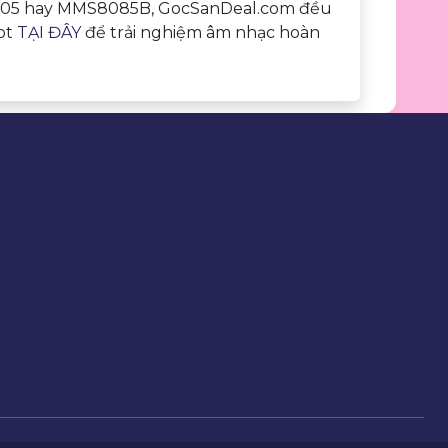
AS5505 hay MMS8085B, GocSanDeal.com đều
hot
TẠI ĐÂY
để trải nghiệm âm nhạc hoàn