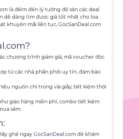
com
là điểm đến lý tưởng để săn các deal
ạn dễ dàng tìm được giá tốt nhất cho loa
hật khuyến mãi liên tục, GocSanDeal.com
l.com
?
các chương trình giảm giá, mã voucher độc
hợp từ các nhà phân phối uy tín, đảm bảo
ều nguồn chỉ trong vài giây, tiết kiệm thời
h như giao hàng miễn phí, combo tiết kiệm
 mua sắm.
m
:
 Hãy ghé ngay
GocSanDeal.com
để khám