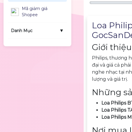
Mã giảm giá
Shopee
Mô tả sản phẩm
Loa Phili
▼
Danh Mục
GocSanDe
Giới thiệu
Philips, thương 
đại và giá cả phả
nghe nhạc tại nh
lượng và giá trị.
Những sản
Loa Philips B
Loa Philips 
Loa Philips
Nơi mua L