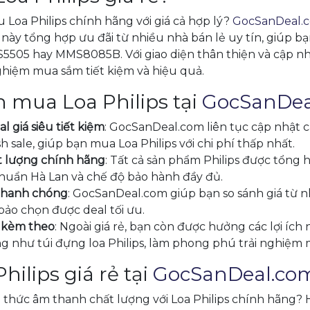
Loa Philips chính hãng với giá cả hợp lý?
GocSanDeal.
g này tổng hợp ưu đãi từ nhiều nhà bán lẻ uy tín, giúp b
AS5505 hay MMS8085B. Với giao diện thân thiện và cập n
hiệm mua sắm tiết kiệm và hiệu quả.
n mua Loa Philips tại
GocSanDea
 giá siêu tiết kiệm
: GocSanDeal.com liên tục cập nhật 
h sale, giúp bạn mua Loa Philips với chi phí thấp nhất.
t lượng chính hãng
: Tất cả sản phẩm Philips được tổng 
huẩn Hà Lan và chế độ bảo hành đầy đủ.
 nhanh chóng
: GocSanDeal.com giúp bạn so sánh giá từ nhi
bảo chọn được deal tối ưu.
ị kèm theo
: Ngoài giá rẻ, bạn còn được hưởng các lợi íc
g như túi đựng loa Philips, làm phong phú trải nghiệm
hilips giá rẻ tại
GocSanDeal.co
 thức âm thanh chất lượng với Loa Philips chính hãng?