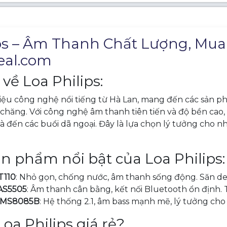
ps – Âm Thanh Chất Lượng, Mua L
al.com
 về Loa Philips:
hiệu công nghệ nổi tiếng từ Hà Lan, mang đến các sản phẩ
i chăng. Với công nghệ âm thanh tiên tiến và độ bền cao,
à đến các buổi dã ngoại. Đây là lựa chọn lý tưởng cho n
 phẩm nổi bật của Loa Philips:
T110
: Nhỏ gọn, chống nước, âm thanh sống động. Săn de
TAS5505
: Âm thanh cân bằng, kết nối Bluetooth ổn định.
 MMS8085B
: Hệ thống 2.1, âm bass mạnh mẽ, lý tưởng cho g
oa Philips giá rẻ?