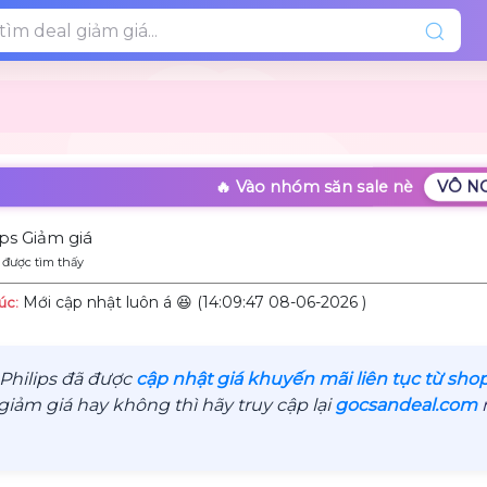
🔥 Vào nhóm săn sale nè
VÔ N
ps Giảm giá
 được tìm thấy
Mới cập nhật luôn á 😆 (14:09:47 08-06-2026 )
úc:
Philips đã được
cập nhật giá khuyến mãi liên tục từ sho
iảm giá hay không thì hãy truy cập lại
gocsandeal.com
n