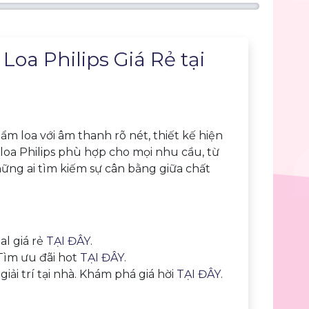
oa Philips Giá Rẻ tại
m loa với âm thanh rõ nét, thiết kế hiện
 loa Philips phù hợp cho mọi nhu cầu, từ
hững ai tìm kiếm sự cân bằng giữa chất
al giá rẻ
TẠI ĐÂY
.
 Tìm ưu đãi hot
TẠI ĐÂY
.
iải trí tại nhà. Khám phá giá hời
TẠI ĐÂY
.