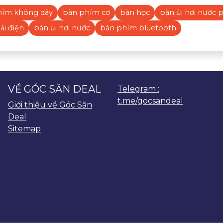
hím không dây
bàn phím cơ
bàn học
bàn ủi hơi nước p
ải điện
bàn ủi hơi nước
bàn phím bluetooth
VỀ GÓC SĂN DEAL
Telegram :
t.me/gocsandeal
Giới thiệu về Góc Săn
Deal
Sitemap