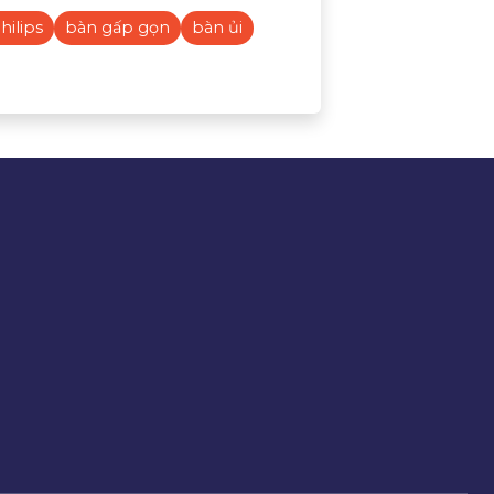
hilips
bàn gấp gọn
bàn ủi