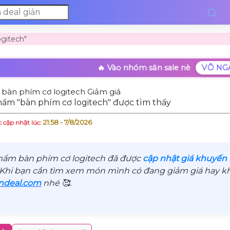
ogitech"
🔥 Vào nhóm săn sale nè
VÔ NG
bàn phím cơ logitech Giảm giá
hẩm "bàn phím cơ logitech" được tìm thấy
21:58 - 7/8/2026
 cập nhật lúc:
hẩm bàn phím cơ logitech đã được
cập nhật giá khuyến 
 Khi bạn cần tìm xem món mình có đang giảm giá hay khô
ndeal.com
nhé 🥰.