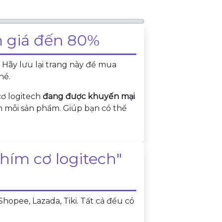
m giá đến 80%
 Hãy lưu lại trang này để mua
hé.
ơ logitech
đang được khuyến mại
ên mỗi sản phẩm. Giúp bạn có thể
ím cơ logitech"
opee, Lazada, Tiki. Tất cả đều có