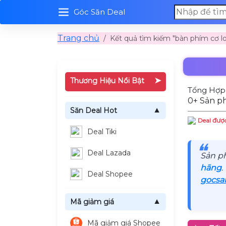
Góc Săn Deal
Trang chủ
Kết quả tìm kiếm "bàn phím cơ l
➤
Thương Hiệu Nổi Bật
Tổng Hợp 
0+ Sản p
Săn Deal Hot
▼
Deal được
Deal Tiki
❝
Deal Lazada
Sản p
hãng
.
Deal Shopee
gocsa
Mã giảm giá
▼
Mã giảm giá Shopee