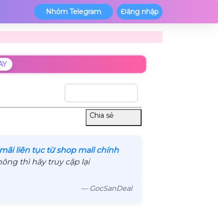
Nhóm Telegram
Đăng nhập
AY
Sắp xếp theo
Chia sẻ
mãi liên tục từ shop mall chính
ng thì hãy truy cập lại
— GocSanDeal