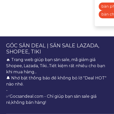
bàn p
bàn ch
GÓC SĂN DEAL | SĂN SALE LAZADA,
SHOPEE, TIKI
🔥 Trang web giúp bạn săn sale, mã giảm giá
Shopee, Lazada, Tiki...Tiết kiệm rất nhiều cho bạn
khi mua hàng...
🔔 Nhớ bật thông báo để không bỏ lỡ "Deal HOT"
nào nhé.
-
✅Gocsandeal.com - Chỉ giúp bạn săn sale giá
rẻ,không bán hàng!