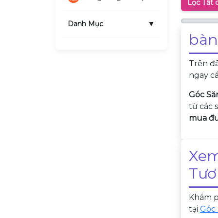
Lọc Tất 
▼
Danh Mục
bàn
Trên đ
ngay cá
Góc Să
từ các 
mua đượ
Xem
Tươ
Khám ph
tại
Góc 