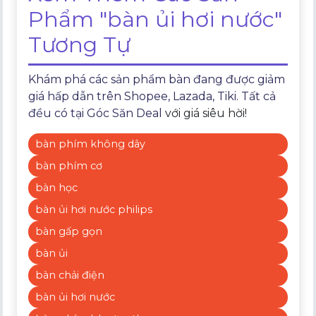
Phẩm "bàn ủi hơi nước"
Tương Tự
Khám phá các sản phẩm bàn đang được giảm
giá hấp dẫn trên Shopee, Lazada, Tiki. Tất cả
đều có tại
Góc Săn Deal
với giá siêu hời!
bàn phím không dây
bàn phím cơ
bàn học
bàn ủi hơi nước philips
bàn gấp gọn
bàn ủi
bàn chải điện
bàn ủi hơi nước