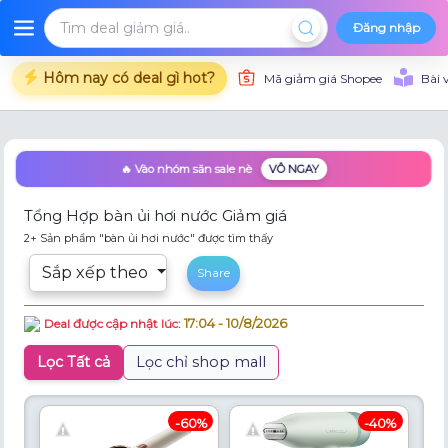
Đăng nhập
Hôm nay có deal gì hot?
Mã giảm giá Shopee
Bài 
🔥 Vào nhóm săn sale nè
VÔ NGAY
Tổng Hợp bàn ủi hơi nước Giảm giá
2+ Sản phẩm "bàn ủi hơi nước" được tìm thấy
Sắp xếp theo
Share
17:04 - 10/8/2026
Deal được cập nhật lúc:
Lọc Tất cả
Lọc chỉ shop mall
-60%
-40%