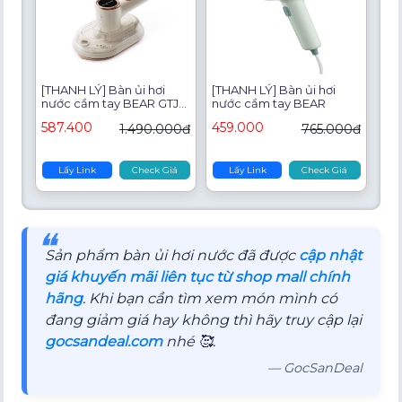
[THANH LÝ] Bàn ủi hơi
[THANH LÝ] Bàn ủi hơi
nước cầm tay BEAR GTJ-
nước cầm tay BEAR
A12Z2
587.400
459.000
1.490.000đ
765.000đ
Lấy Link
Check Giá
Lấy Link
Check Giá
❝
Sản phẩm bàn ủi hơi nước đã được
cập nhật
giá khuyến mãi liên tục từ shop mall chính
hãng
. Khi bạn cần tìm xem món mình có
đang giảm giá hay không thì hãy truy cập lại
gocsandeal.com
nhé 🥰.
— GocSanDeal