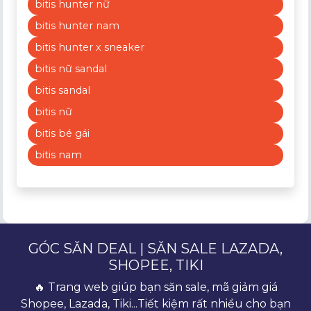
bitis hunter nữ
bitis hunter nam
bitis hunter x sneaker
bitis nữ sandal
bitis sandal
bitis nữ
bitis bé gái
bitis nam
GÓC SĂN DEAL | SĂN SALE LAZADA,
SHOPEE, TIKI
🔥 Trang web giúp bạn săn sale, mã giảm giá
Shopee, Lazada, Tiki...Tiết kiệm rất nhiều cho bạn