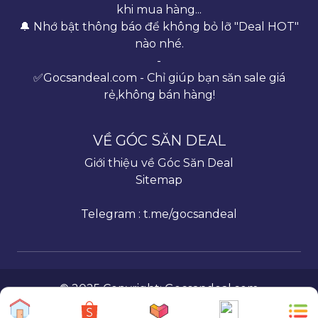
khi mua hàng...
🔔 Nhớ bật thông báo để không bỏ lỡ "Deal HOT"
nào nhé.
-
✅Gocsandeal.com - Chỉ giúp bạn săn sale giá
rẻ,không bán hàng!
VỀ GÓC SĂN DEAL
Giới thiệu về Góc Săn Deal
Sitemap
Telegram : t.me/gocsandeal
© 2025 Copyright:
Gocsandeal.com