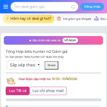
Đăng nhập
Hôm nay có deal gì hot?
Mã giảm giá Shopee
Bài 
🔥 Vào nhóm săn sale nè
VÔ NGAY
Tổng Hợp bitis hunter nữ Giảm giá
0+ Sản phẩm "bitis hunter nữ" được tìm thấy
Sắp xếp theo
Share
10:33 - 10/8/2026
Deal được cập nhật lúc:
Lọc Tất cả
Lọc chỉ shop mall