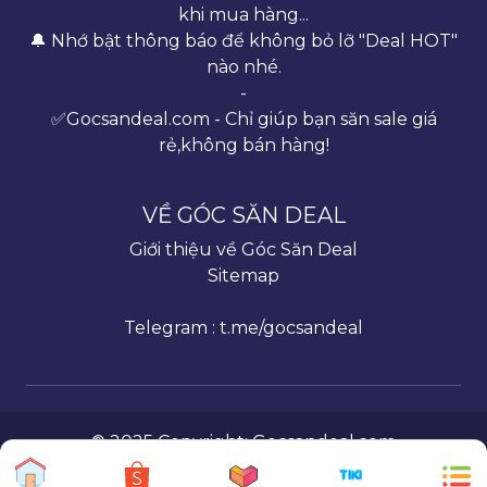
khi mua hàng...
🔔 Nhớ bật thông báo để không bỏ lỡ "Deal HOT"
nào nhé.
-
✅Gocsandeal.com - Chỉ giúp bạn săn sale giá
rẻ,không bán hàng!
VỀ GÓC SĂN DEAL
Giới thiệu về Góc Săn Deal
Sitemap
Telegram : t.me/gocsandeal
© 2025 Copyright:
Gocsandeal.com