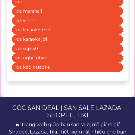
loa
loa marshall
loa vi tính
loa karaoke mini
loa karaoke jbl
loa sup 30
loa nghe nhạc
loa kéo karaoke
GÓC SĂN DEAL | SĂN SALE LAZADA,
SHOPEE, TIKI
🔥 Trang web giúp bạn săn sale, mã giảm giá
Shopee, Lazada, Tiki...Tiết kiệm rất nhiều cho bạn