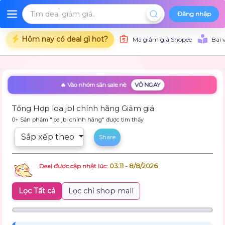
Đăng nhập
Hôm nay có deal gì hot?
Mã giảm giá Shopee
Bài 
🔥 Vào nhóm săn sale nè
VÔ NGAY
Tổng Hợp loa jbl chính hãng Giảm giá
0+ Sản phẩm "loa jbl chính hãng" được tìm thấy
Sắp xếp theo
Share
03:11 - 8/8/2026
Deal được cập nhật lúc:
Lọc Tất cả
Lọc chỉ shop mall