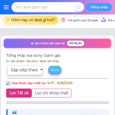
Đăng nhập
Hôm nay có deal gì hot?
Mã giảm giá Shopee
Bài 
🔥 Vào nhóm săn sale nè
VÔ NGAY
Tổng Hợp loa sony Giảm giá
0+ Sản phẩm "loa sony" được tìm thấy
Sắp xếp theo
Share
14:17 - 10/8/2026
Deal được cập nhật lúc:
Lọc Tất cả
Lọc chỉ shop mall
❝