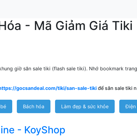
 Hóa - Mã Giảm Giá Tik
hung giờ săn sale tiki (flash sale tiki). Nhớ bookmark tran
https://gocsandeal.com/tiki/san-sale-tiki
để săn sale tiki 
 bé
Bách hóa
Làm đẹp & sức khỏe
Điện
line - KoyShop