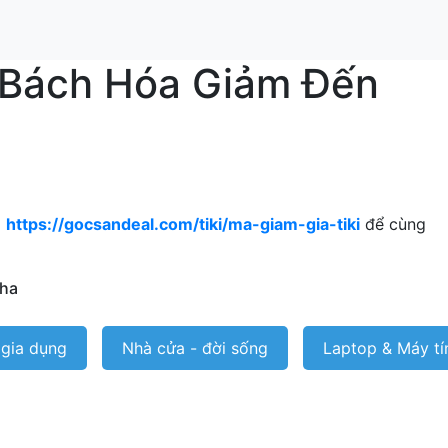
i Bách Hóa Giảm Đến
g
https://gocsandeal.com/tiki/ma-giam-gia-tiki
để cùng
nha
 gia dụng
Nhà cửa - đời sống
Laptop & Máy tí