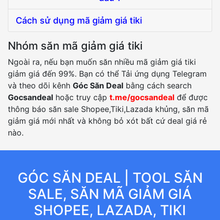
Cách sử dụng mã giảm giá tiki
Nhóm săn mã giảm giá tiki
Ngoài ra, nếu bạn muốn săn nhiều mã giảm giá tiki
giảm giá đến 99%. Bạn có thể Tải ứng dụng Telegram
và theo dõi kênh
Góc Săn Deal
bằng cách search
Gocsandeal
hoặc truy cập
t.me/gocsandeal
để được
thông báo săn sale Shopee,Tiki,Lazada khủng, săn mã
giảm giá mới nhất và không bỏ xót bất cứ deal giá rẻ
nào.
GÓC SĂN DEAL | TOOL SĂN
SALE, SĂN MÃ GIẢM GIÁ
SHOPEE, LAZADA, TIKI