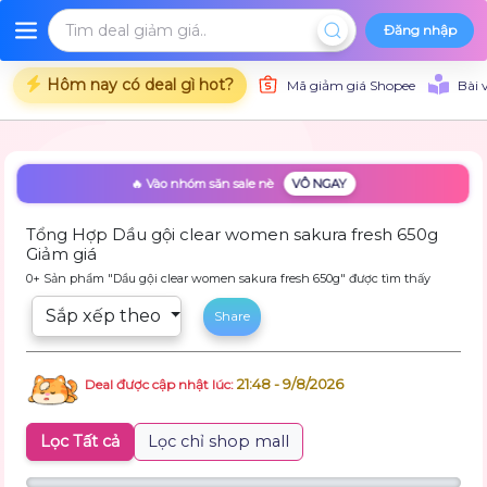
Đăng nhập
Hôm nay có deal gì hot?
Mã giảm giá Shopee
Bài 
🔥 Vào nhóm săn sale nè
VÔ NGAY
Tổng Hợp Dầu gội clear women sakura fresh 650g
Giảm giá
0+ Sản phẩm "Dầu gội clear women sakura fresh 650g" được tìm thấy
Sắp xếp theo
Share
21:48 - 9/8/2026
Deal được cập nhật lúc:
Lọc Tất cả
Lọc chỉ shop mall