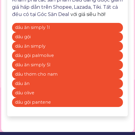
giá hấp dẫn trên Shopee, Lazada, Tiki. Tất cả
đều có tại
Góc Săn Deal
với giá siêu hời!
dầu ăn simply 1l
dầu gội
dầu ăn simply
dầu gội palmolive
dầu ăn simply 5l
dầu thơm cho nam
dầu ăn
dầu olive
dầu gội pantene