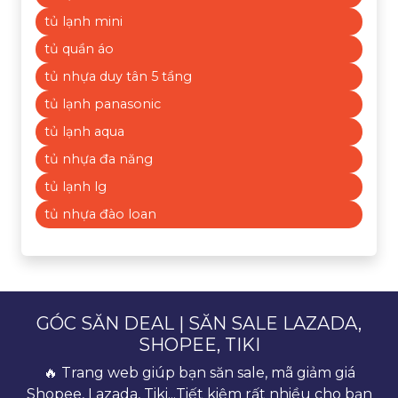
tủ lạnh mini
tủ quần áo
tủ nhựa duy tân 5 tầng
tủ lạnh panasonic
tủ lạnh aqua
tủ nhựa đa năng
tủ lạnh lg
tủ nhựa đào loan
GÓC SĂN DEAL | SĂN SALE LAZADA,
SHOPEE, TIKI
🔥 Trang web giúp bạn săn sale, mã giảm giá
Shopee, Lazada, Tiki...Tiết kiệm rất nhiều cho bạn