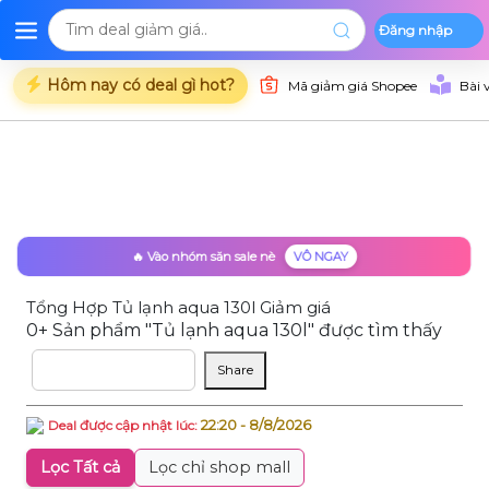
Đăng nhập
Deal Shopee
Deal Lazada
Deal Tiki
Danh mụ
Trang chủ
Hôm nay có deal gì hot?
Mã giảm giá Shopee
Bài 
🔥 Vào nhóm săn sale nè
VÔ NGAY
Tổng Hợp Tủ lạnh aqua 130l Giảm giá
0+ Sản phẩm "Tủ lạnh aqua 130l" được tìm thấy
Sắp xếp theo
Share
22:20 - 8/8/2026
Deal được cập nhật lúc:
Lọc Tất cả
Lọc chỉ shop mall