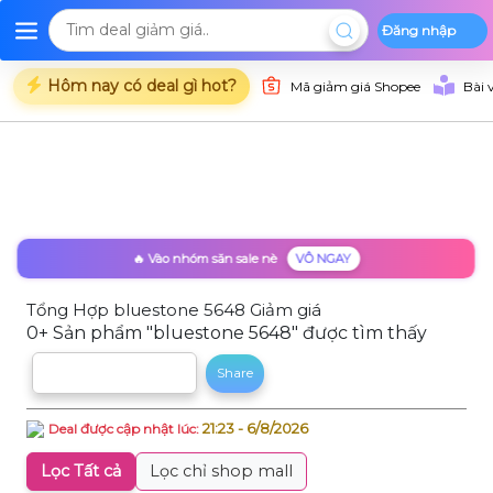
Đăng nhập
Deal Shopee
Deal Lazada
Deal Tiki
Danh mụ
Trang chủ
Hôm nay có deal gì hot?
Mã giảm giá Shopee
Bài 
🔥 Vào nhóm săn sale nè
VÔ NGAY
Tổng Hợp bluestone 5648 Giảm giá
0+ Sản phẩm "bluestone 5648" được tìm thấy
Sắp xếp theo
Share
21:23 - 6/8/2026
Deal được cập nhật lúc:
Lọc Tất cả
Lọc chỉ shop mall