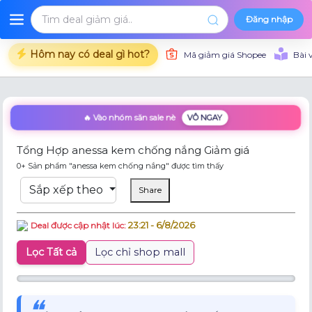
Đăng nhập
Hôm nay có deal gì hot?
Mã giảm giá Shopee
Bài 
🔥 Vào nhóm săn sale nè
VÔ NGAY
Tổng Hợp anessa kem chống nắng Giảm giá
0+ Sản phẩm "anessa kem chống nắng" được tìm thấy
Sắp xếp theo
Share
23:21 - 6/8/2026
Deal được cập nhật lúc:
Lọc Tất cả
Lọc chỉ shop mall
❝