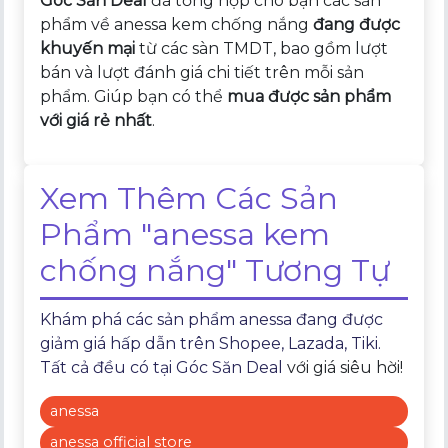
Góc Săn Deal
đã tổng hợp cho bạn các sản
phẩm về anessa kem chống nắng
đang được
khuyến mại
từ các sàn TMDT, bao gồm lượt
bán và lượt đánh giá chi tiết trên mỗi sản
phẩm. Giúp bạn có thể
mua được sản phẩm
với giá rẻ nhất
.
Xem Thêm Các Sản
Phẩm "anessa kem
chống nắng" Tương Tự
Khám phá các sản phẩm anessa đang được
giảm giá hấp dẫn trên Shopee, Lazada, Tiki.
Tất cả đều có tại
Góc Săn Deal
với giá siêu hời!
anessa
anessa official store