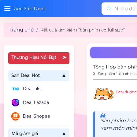
Góc Săn Deal
Trang chủ
Kết quả tìm kiếm "bàn phím cơ full size"
➤
Thương Hiệu Nổi Bật
Tổng Hợp bàn phím 
0+ Sản phẩm "bàn phím cơ 
Săn Deal Hot
▼
Deal Tiki
Deal được c
Deal Lazada
❝
Deal Shopee
Sản phẩm bàn p
xem món mình c
Mã giảm giá
▼