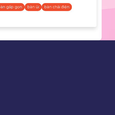
àn gấp gọn
bàn ủi
bàn chải điện