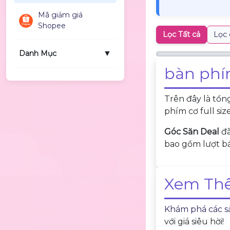
Mã giảm giá
Shopee
Lọc Tất cả
Lọc 
▼
Danh Mục
bàn phím
Trên đây là tổ
phím cơ full si
Góc Săn Deal
đã
bao gồm lượt bá
Xem Thê
Khám phá các sả
với giá siêu hời!