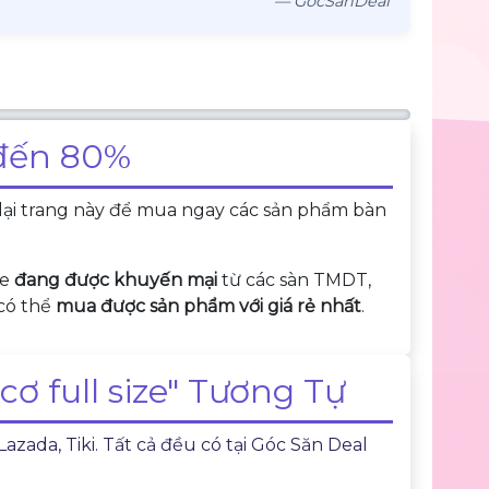
— GocSanDeal
 đến 80%
lại trang này để mua ngay các sản phẩm bàn
ze
đang được khuyến mại
từ các sàn TMDT,
 có thể
mua được sản phẩm với giá rẻ nhất
.
 full size" Tương Tự
ada, Tiki. Tất cả đều có tại
Góc Săn Deal