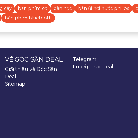
g dây
bàn phím cơ
bàn học
bàn ủi hơi nước philips
b
bàn phím bluetooth
VỀ GÓC SĂN DEAL
Telegram :
t.me/gocsandeal
Giới thiệu về Góc Săn
Deal
Sitemap