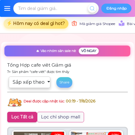
Đăng nhập
Hôm nay có deal gì hot?
Mã giảm giá Shopee
Bài 
🔥 Vào nhóm săn sale nè
VÔ NGAY
Tổng Hợp cafe viêt Giảm giá
7+ Sản phẩm "cafe viêt" được tìm thấy
Sắp xếp theo
Share
00:19 - 7/8/2026
Deal được cập nhật lúc:
Lọc Tất cả
Lọc chỉ shop mall