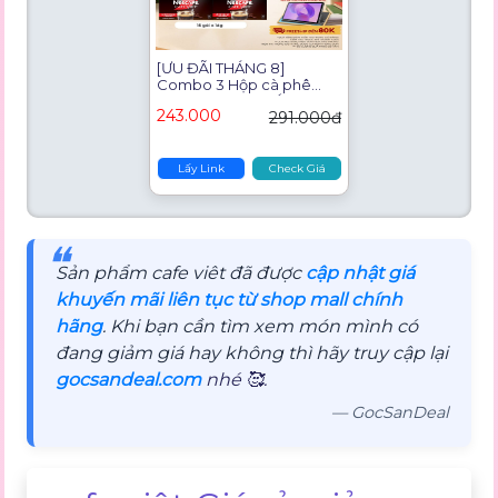
[ƯU ĐÃI THÁNG 8]
Combo 3 Hộp cà phê
hòa tan NESCAFÉ® Café
243.000
291.000đ
Việt - CÀ PHÊ ĐEN
(3*15*16)
Lấy Link
Check Giá
❝
Sản phẩm cafe viêt đã được
cập nhật giá
khuyến mãi liên tục từ shop mall chính
hãng
. Khi bạn cần tìm xem món mình có
đang giảm giá hay không thì hãy truy cập lại
gocsandeal.com
nhé 🥰.
— GocSanDeal