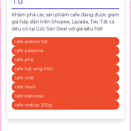
Tự
Khám phá các sản phẩm cafe đang được giảm
giá hấp dẫn trên Shopee, Lazada, Tiki. Tất cả
đều có tại
Góc Săn Deal
với giá siêu hời!
cafe arabica hạt
cafe passiona
cafe phố
cafe hạt rang mộc
cafe chất
cafe muối
cafe espresso
cafe redcup 200g