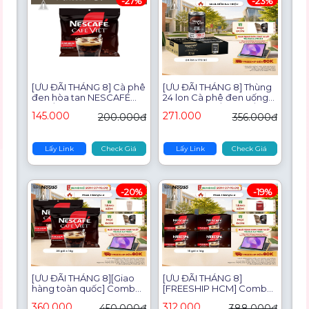
-27%
-23%
[ƯU ĐÃI THÁNG 8] Cà phê
[ƯU ĐÃI THÁNG 8] Thùng
đen hòa tan NESCAFÉ
24 lon Cà phê đen uống
CAFÉ VIệT (Túi 35 gói x
liền NESCAFÉ® CAFÉ
145.000
271.000
200.000đ
356.000đ
16g)
VIỆT (lon 170 ml)
Lấy Link
Check Giá
Lấy Link
Check Giá
-20%
-19%
[ƯU ĐÃI THÁNG 8][Giao
[ƯU ĐÃI THÁNG 8]
hàng toàn quốc] Combo
[FREESHIP HCM] Combo
2 Cà phê đen hòa tan
4 hộp Cà phê đen hòa
360.000
312.000
450.000đ
388.000đ
NESCAFÉ CAFÉ VIệT (Túi
tan NESCAFÉ CAFÉ VIỆT