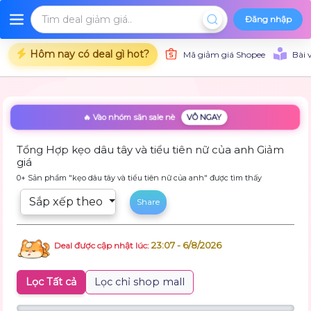
Đăng nhập
Hôm nay có deal gì hot?
Mã giảm giá Shopee
Bài 
🔥 Vào nhóm săn sale nè
VÔ NGAY
Tổng Hợp kẹo dâu tây và tiểu tiên nữ của anh Giảm
giá
0+ Sản phẩm "kẹo dâu tây và tiểu tiên nữ của anh" được tìm thấy
Sắp xếp theo
Share
23:07 - 6/8/2026
Deal được cập nhật lúc:
Lọc Tất cả
Lọc chỉ shop mall