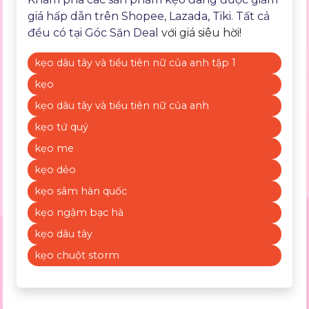
giá hấp dẫn trên Shopee, Lazada, Tiki. Tất cả
đều có tại
Góc Săn Deal
với giá siêu hời!
kẹo dâu tây và tiểu tiên nữ của anh tập 1
kẹo
kẹo dâu tây và tiểu tiên nữ của anh
kẹo tứ quý
kẹo me
kẹo dẻo
kẹo sâm hàn quốc
kẹo ngậm bạc hà
kẹo dâu tây
kẹo chuột storm