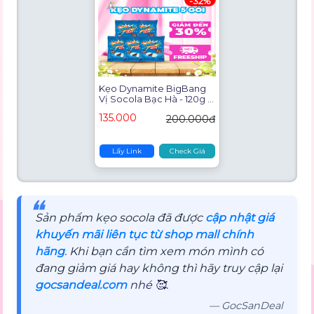
-32%
Kẹo Dynamite BigBang
Vị Socola Bạc Hà - 120g -
Foodmap
135.000
200.000đ
Lấy Link
Check Giá
❝
Sản phẩm kẹo socola đã được
cập nhật giá
khuyến mãi liên tục từ shop mall chính
hãng
. Khi bạn cần tìm xem món mình có
đang giảm giá hay không thì hãy truy cập lại
gocsandeal.com
nhé 🥰.
— GocSanDeal