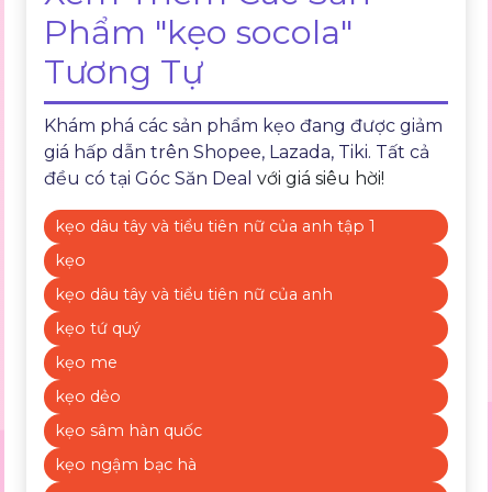
Phẩm "kẹo socola"
Tương Tự
Khám phá các sản phẩm kẹo đang được giảm
giá hấp dẫn trên Shopee, Lazada, Tiki. Tất cả
đều có tại
Góc Săn Deal
với giá siêu hời!
kẹo dâu tây và tiểu tiên nữ của anh tập 1
kẹo
kẹo dâu tây và tiểu tiên nữ của anh
kẹo tứ quý
kẹo me
kẹo dẻo
kẹo sâm hàn quốc
kẹo ngậm bạc hà