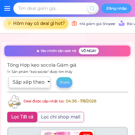
Đăng nhập
Hôm nay có deal gì hot?
Mã giảm giá Shopee
Bài 
🔥 Vào nhóm săn sale nè
VÔ NGAY
Tổng Hợp kẹo socola Giảm giá
1+ Sản phẩm "kẹo socola" được tìm thấy
Sắp xếp theo
Share
04:36 - 7/8/2026
Deal được cập nhật lúc:
Lọc Tất cả
Lọc chỉ shop mall