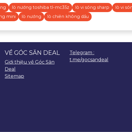
óng
lò nướng toshiba tl-mc35z
lò vi sóng sharp
lò vi s
ng mini
lò nướng
lò chiên không dầu
VỀ GÓC SĂN DEAL
Telegram :
t.me/gocsandeal
Giới thiệu về Góc Săn
Deal
Sitemap