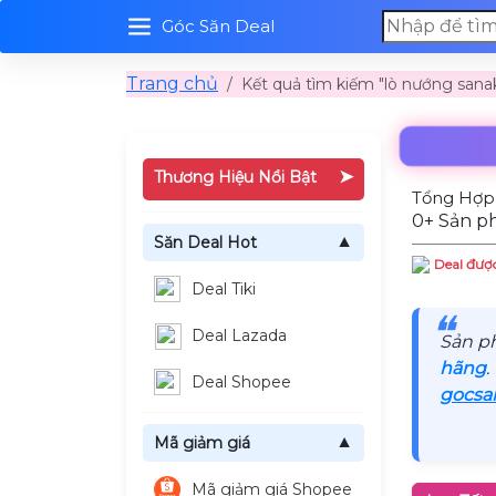
Góc Săn Deal
Trang chủ
Kết quả tìm kiếm "lò nướng sanak
➤
Thương Hiệu Nổi Bật
Tổng Hợp 
0+ Sản ph
Săn Deal Hot
▼
Deal được
Deal Tiki
❝
Deal Lazada
Sản p
hãng
.
Deal Shopee
gocsa
Mã giảm giá
▼
Mã giảm giá Shopee