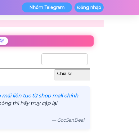
Nhóm Telegram
Đăng nhập
AY
Sắp xếp theo
Chia sẻ
 mãi liên tục từ shop mall chính
ng thì hãy truy cập lại
— GocSanDeal