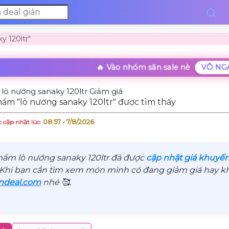
y 120ltr"
🔥 Vào nhóm săn sale nè
VÔ NG
lò nướng sanaky 120ltr Giảm giá
ẩm "lò nướng sanaky 120ltr" được tìm thấy
08:57 - 7/8/2026
 cập nhật lúc:
hẩm lò nướng sanaky 120ltr đã được
cập nhật giá khuyến
 Khi bạn cần tìm xem món mình có đang giảm giá hay khô
ndeal.com
nhé 🥰.