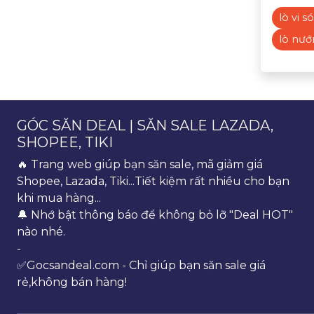
lò vi s
lò nướ
GÓC SĂN DEAL | SĂN SALE LAZADA,
SHOPEE, TIKI
🔥 Trang web giúp bạn săn sale, mã giảm giá
Shopee, Lazada, Tiki...Tiết kiệm rất nhiều cho bạn
khi mua hàng...
🔔 Nhớ bật thông báo để không bỏ lỡ "Deal HOT"
nào nhé.
-
✅Gocsandeal.com - Chỉ giúp bạn săn sale giá
rẻ,không bán hàng!