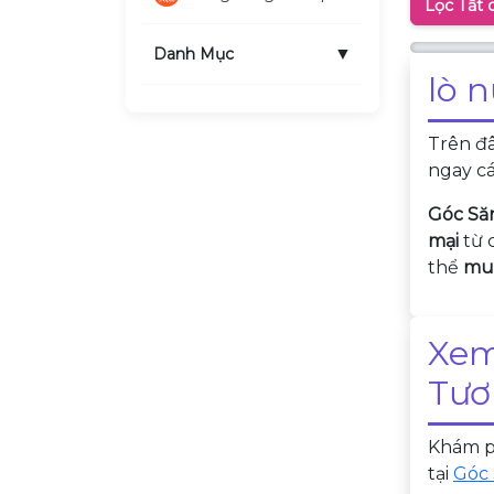
Lọc Tất 
▼
Danh Mục
lò 
Trên đ
ngay cá
Góc Să
mại
từ 
thể
mua
Xem
Tươ
Khám ph
tại
Góc 