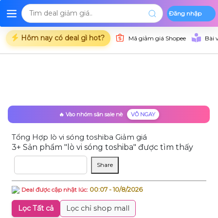
Đăng nhập
Deal Shopee
Deal Lazada
Deal Tiki
Danh mụ
Trang chủ
Hôm nay có deal gì hot?
Mã giảm giá Shopee
Bài 
🔥 Vào nhóm săn sale nè
VÔ NGAY
Tổng Hợp lò vi sóng toshiba Giảm giá
3+ Sản phẩm "lò vi sóng toshiba" được tìm thấy
Sắp xếp theo
Share
00:07 - 10/8/2026
Deal được cập nhật lúc:
Lọc Tất cả
Lọc chỉ shop mall