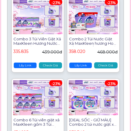
-23%
-23%
Combo 3 Túi Viên Giặt Xả
Combo 2 Túi Nước Giặt
MaxKleen Hương Nước
Xả MaxKleen hương Hoa
Hoa Huyền Diệu (Túi 34+4
Nắng (3.8kg/túi) + Lau Bề
335.835
358.020
439.000đ
468.000đ
Viên)
Mặt Đa Năng
Lấy Link
Check Giá
Lấy Link
Check Giá
-23%
-23%
Combo 6 Túi viên giặt xả
[DEAL SỐC - GIỮ MÀU]
MaxKleen gồm 3 Túi
Combo 2 túi nước giặt xả
hương Nước Hoa Huyền
Maxkleen giữ màu tươi