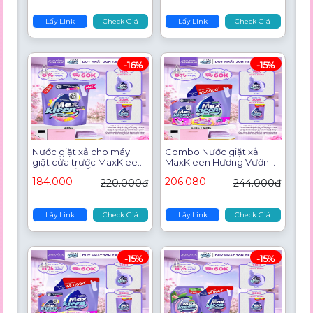
Lấy Link
Check Giá
Lấy Link
Check Giá
-16%
-15%
Nước giặt xả cho máy
Combo Nước giặt xả
giặt cửa trước MaxKleen
MaxKleen Hương Vườn
hương Dấu Ấn Ngọt
Sớm Mai: 1 Túi 3.8kg + 1 Túi
184.000
206.080
220.000đ
244.000đ
Ngào 3.6kg
600g
Lấy Link
Check Giá
Lấy Link
Check Giá
-15%
-15%