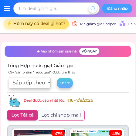
Đăng nhập
Hôm nay có deal gì hot?
Mã giảm giá Shopee
Bài 
🔥 Vào nhóm săn sale nè
VÔ NGAY
Tổng Hợp nước giặt Giảm giá
109+ Sản phẩm "nước giặt" được tìm thấy
Sắp xếp theo
Share
11:16 - 7/8/2026
Deal được cập nhật lúc:
Lọc Tất cả
Lọc chỉ shop mall
-47%
-45%