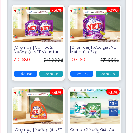
thao tác
-38%
-37%
[Chọn loại] Combo 2
[Chọn loại] Nước giặt NET
Nước giặt NET Matic túi x
Matic túi x 3kg
3kg
210.680
107.160
341.000đ
171.000đ
Lấy Link
Check Giá
Lấy Link
Check Giá
-36%
-35%
[Chọn loại] Nước giặt NET
Combo 2 Nước Giặt Cửa