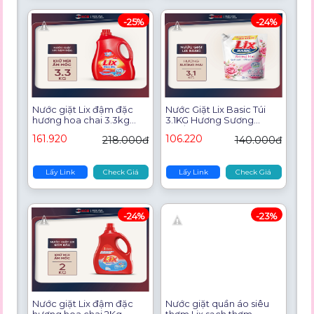
-25%
-24%
Nước giặt Lix đậm đặc
Nước Giặt Lix Basic Túi
hương hoa chai 3.3kg
3.1KG Hương Sương
làm sạch cực nhanh vết
Mai/Nắng Mai Lưu Hương
161.920
106.220
218.000đ
140.000đ
bẩn NG002 tăng gấp đôi
Nhẹ Nhàng
sức mạnh giặt tẩy quần
áo - Lixco Việt Nam
Lấy Link
Check Giá
Lấy Link
Check Giá
-24%
-23%
Nước giặt Lix đậm đặc
Nước giặt quần áo siêu
hương hoa chai 2Kg
thơm Lix sạch thơm