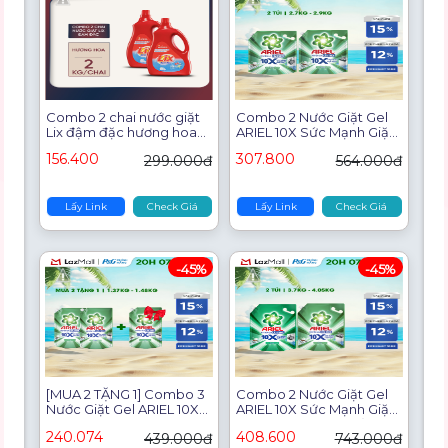
Combo 2 chai nước giặt
Combo 2 Nước Giặt Gel
Lix đậm đặc hương hoa
ARIEL 10X Sức Mạnh Giặt
2Kg x 2 chai - Nước giặt
Sạch Chuyên Gia Cửa
156.400
307.800
299.000đ
564.000đ
tẩy đánh bay mọi vết bẩn
Trước - Cửa Trên Hương
thơm hương lưu giữ lâu
Downy Nắng Sớm Túi
2C- NG201 - Lixco Việt
2.7KG/ 2.9KG
Nam
Lấy Link
Check Giá
Lấy Link
Check Giá
-45%
-45%
[MUA 2 TẶNG 1] Combo 3
Combo 2 Nước Giặt Gel
Nước Giặt Gel ARIEL 10X
ARIEL 10X Sức Mạnh Giặt
Sức Mạnh Giặt Sạch
Sạch Chuyên Gia Cửa
240.074
408.600
439.000đ
743.000đ
Chuyên Gia Cửa Trước-
Trước-Cửa Trên Hương