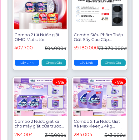
Combo 2 túi Nước giặt
Combo Siêu Phẩm Tháp
OMO Matic túi
Giặt Sấy Cao Cấp
3.6/3.9/4.1/3.8kg (bao bì
Panasonic VENUS-
407.700
59.180.000
504.000đ
73.870.000đ
tùy lô nhập hàng)
COMBO2 - Giặt lọc nước
tiên phong - Sấy
Heatpump kết hợp
Nanoe™ X
Lấy Link
Check Giá
Lấy Link
Check Giá
-17%
-17%
Combo 2 Nước giặt xả
Combo 2 Túi Nước Giặt
cho máy giặt cửa trước
Xả MaxKleen 2.4kg
MaxKleen hương Huyền
(Huyền Diệu/ Hoa Nắng/
284.004
284.004
343.000đ
343.000đ
Diệu 2.2kg
Vườn Sớm Mai/ Cam Sả)