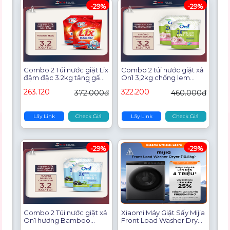
-29%
-29%
Combo 2 Túi nước giặt Lix
Combo 2 túi nước giặt xả
đậm đặc 3.2kg tăng gấp
On1 3,2kg chống lem
đôi sức mạnh giặt tẩy
màu Fresh Sakura 20602-
263.120
322.200
372.000đ
460.000đ
quần áo khử mùi ẩm mốc
Giặt giũ quần áo dùng
2C-NG003
cho cả giặt tay giặt máy
hương thơm ngào ngạt
Lấy Link
Check Giá
Lấy Link
Check Giá
-29%
-29%
Combo 2 Túi nước giặt xả
Xiaomi Máy Giặt Sấy Mijia
On1 hương Bamboo
Front Load Washer Dryer
Charcoal 3.2Kg 20501
10.5kg | Lồng Giặt Siêu