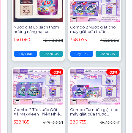
Nước giặt Lix sạch thơm
Combo 2 Nước giặt cho
hương nắng hạ túi
máy giặt cửa trước
2,6kg/3,2kg đánh bật vết
MaxKleen hương Dấu Ấn
140.060
348.075
184.000đ
455.000đ
bẩn cứng đầu nước giặt
Ngọt Ngào 3.6kg
hạt lưu hương thơm lâu -
Lixco Việt Nam
Lấy Link
Check Giá
Lấy Link
Check Giá
-23%
-23%
Combo 2 Túi Nước Giặt
Combo Túi nước giặt cho
Xả MaxKleen Thiên Nhiên
máy giặt cửa trước
3.6kg/túi
Huyền Diệu 2.2kg + Túi
328.185
280.755
429.000đ
367.000đ
viên hương Huyền Diệu
34 viên + Khăn ướt