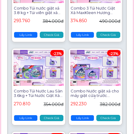
Combo Túi nước giặt xả
Combo 3 Túi Nước Giặt
3.8 kg + Túi viên giặt xả
Xả MaxKleen Hương
34 viên MaxKleen hương
Nước Hoa Huyền Diệu
293.760
374.850
384.000đ
490.000đ
Huyền Diệu
(2.4kg/túi)
Lấy Link
Check Giá
Lấy Link
Check Giá
-23%
-23%
Combo Túi Nước Lau Sàn
Combo Nước giặt xả cho
3.6kg + Túi Nước Giặt Xả
máy giặt cửa trước
MaxKleen Thiên Nhiên
hương Dấu Ấn Ngọt
270.810
292.230
354.000đ
382.000đ
3.6kg + Chai nước lau bề
Ngào 3.6kg + Túi viên
mặt đa năng
MaxKleen hương Huyền
Diệu (34 viên/ túi)
Lấy Link
Check Giá
Lấy Link
Check Giá