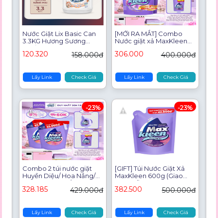
Nước Giặt Lix Basic Can
[MỚI RA MẮT] Combo
3.3KG Hương Sương
Nước giặt xả MaxKleen
Mai/Nắng Mai Sạch Thơm
Hương nước hoa cao cấp
120.320
306.000
158.000đ
400.000đ
Dịu Nhẹ
3kgx2 – Phiên bản giới
hạn mới.
Lấy Link
Check Giá
Lấy Link
Check Giá
-23%
-23%
Combo 2 túi nước giặt
[GIFT] Túi Nước Giặt Xả
Huyền Diệu/ Hoa Nắng/
MaxKleen 600g (Giao
Vườn Sớm Mai / Thiên
mùi ngẫu nhiên)
328.185
382.500
429.000đ
500.000đ
Nhiên 3.8kg
Lấy Link
Check Giá
Lấy Link
Check Giá