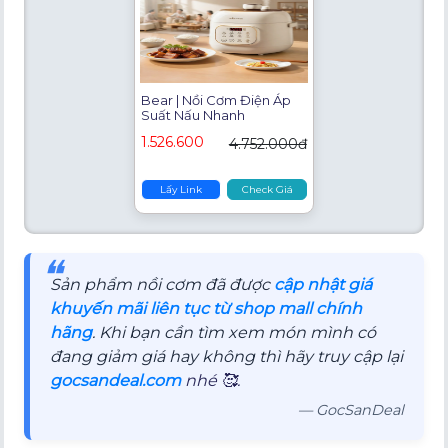
Bear | Nồi Cơm Điện Áp
Suất Nấu Nhanh
1.526.600
4.752.000đ
Lấy Link
Check Giá
❝
Sản phẩm nồi cơm đã được
cập nhật giá
khuyến mãi liên tục từ shop mall chính
hãng
. Khi bạn cần tìm xem món mình có
đang giảm giá hay không thì hãy truy cập lại
gocsandeal.com
nhé 🥰.
— GocSanDeal