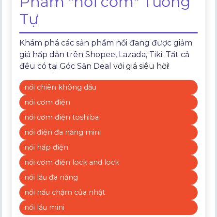
Phẩm "nồi cơm" Tương
Tự
Khám phá các sản phẩm nồi đang được giảm
giá hấp dẫn trên Shopee, Lazada, Tiki. Tất cả
đều có tại
Góc Săn Deal
với giá siêu hời!
nồi chiên không dầu
nồi cơm điện
nồi cơm điện toshiba
nồi điện đa năng mini
nồi hấp điện
nồi cơm điện lock and lock
nồi lẩu đa năng
nồi nấu chậm của nhật
nồi lẩu mini