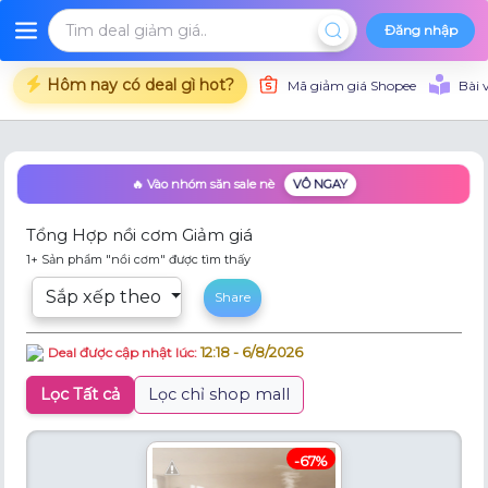
Đăng nhập
Hôm nay có deal gì hot?
Mã giảm giá Shopee
Bài 
🔥 Vào nhóm săn sale nè
VÔ NGAY
Tổng Hợp nồi cơm Giảm giá
1+ Sản phẩm "nồi cơm" được tìm thấy
Sắp xếp theo
Share
12:18 - 6/8/2026
Deal được cập nhật lúc:
Lọc Tất cả
Lọc chỉ shop mall
-67%