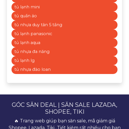
tủ lạnh mini
tủ quần áo
tủ nhựa duy tân 5 tầng
tủ lạnh panasonic
tủ lạnh aqua
tủ nhựa đa năng
tủ lạnh lg
tủ nhựa đào loan
GÓC SĂN DEAL | SĂN SALE LAZADA,
SHOPEE, TIKI
🔥 Trang web giúp bạn săn sale, mã giảm giá
Shopee, Lazada, Tiki...Tiết kiệm rất nhiều cho bạn