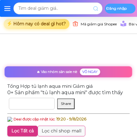
Đăng nhập
Deal Shopee
Deal Lazada
Deal Tiki
Danh mụ
Trang chủ
Hôm nay có deal gì hot?
Mã giảm giá Shopee
Bài 
🔥 Vào nhóm săn sale nè
VÔ NGAY
Tổng Hợp tủ lạnh aqua mini Giảm giá
0+ Sản phẩm "tủ lạnh aqua mini" được tìm thấy
Sắp xếp theo
Share
19:20 - 9/8/2026
Deal được cập nhật lúc:
Lọc Tất cả
Lọc chỉ shop mall