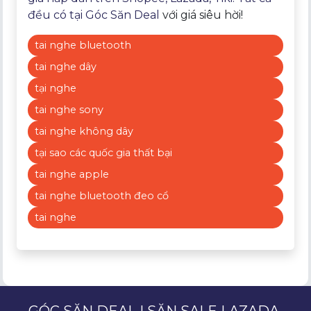
đều có tại
Góc Săn Deal
với giá siêu hời!
tai nghe bluetooth
tai nghe dây
tại nghe
tai nghe sony
tai nghe không dây
tại sao các quốc gia thất bại
tai nghe apple
tai nghe bluetooth đeo cổ
tai nghe
GÓC SĂN DEAL | SĂN SALE LAZADA,