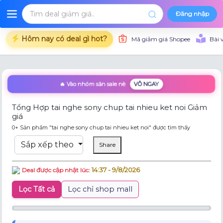
Đăng nhập
Hôm nay có deal gì hot?
Mã giảm giá Shopee
Bài 
🔥 Vào nhóm săn sale nè
VÔ NGAY
Tổng Hợp tai nghe sony chup tai nhieu ket noi Giảm
giá
0+ Sản phẩm "tai nghe sony chup tai nhieu ket noi" được tìm thấy
Sắp xếp theo
Share
14:37 - 9/8/2026
Deal được cập nhật lúc:
Lọc Tất cả
Lọc chỉ shop mall