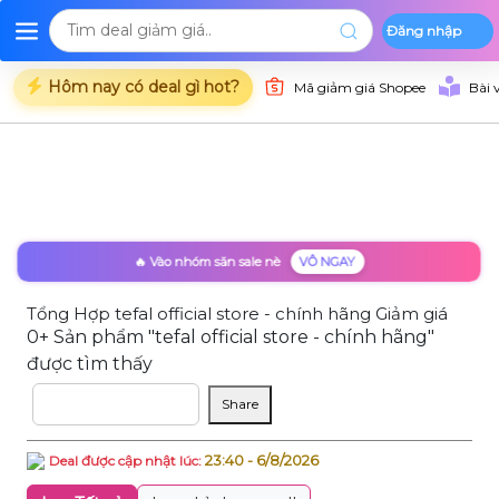
Đăng nhập
Deal Shopee
Deal Lazada
Deal Tiki
Danh mụ
Trang chủ
Hôm nay có deal gì hot?
Mã giảm giá Shopee
Bài 
🔥 Vào nhóm săn sale nè
VÔ NGAY
Tổng Hợp tefal official store - chính hãng Giảm giá
0+ Sản phẩm "tefal official store - chính hãng"
được tìm thấy
Sắp xếp theo
Share
23:40 - 6/8/2026
Deal được cập nhật lúc: