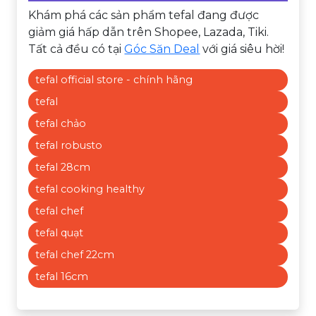
Khám phá các sản phẩm tefal đang được
giảm giá hấp dẫn trên Shopee, Lazada, Tiki.
Tất cả đều có tại
Góc Săn Deal
với giá siêu hời!
tefal official store - chính hãng
tefal
tefal chảo
tefal robusto
tefal 28cm
tefal cooking healthy
tefal chef
tefal quạt
tefal chef 22cm
tefal 16cm