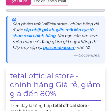
Lọc Tất cả
Lọc chỉ shop mall
❝
Sản phẩm tefal official store - chính hãng đã
được
cập nhật giá khuyến mãi liên tục từ
shop mall chính hãng
. Khi bạn cần tìm xem
món mình có đang giảm giá hay không thì
hãy truy cập lại
gocsandeal.com
nhé 🥰.
— GocSanDeal
tefal official store -
chính hãng Giá rẻ, giảm
giá đến 80%
Trên đây là tổng hợp
tefal official store -